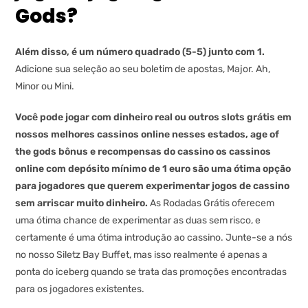
Gods?
Além disso, é um número quadrado (5-5) junto com 1.
Adicione sua seleção ao seu boletim de apostas, Major. Ah,
Minor ou Mini.
Você pode jogar com dinheiro real ou outros slots grátis em
nossos melhores cassinos online nesses estados, age of
the gods bônus e recompensas do cassino os cassinos
online com depósito mínimo de 1 euro são uma ótima opção
para jogadores que querem experimentar jogos de cassino
sem arriscar muito dinheiro.
As Rodadas Grátis oferecem
uma ótima chance de experimentar as duas sem risco, e
certamente é uma ótima introdução ao cassino. Junte-se a nós
no nosso Siletz Bay Buffet, mas isso realmente é apenas a
ponta do iceberg quando se trata das promoções encontradas
para os jogadores existentes.