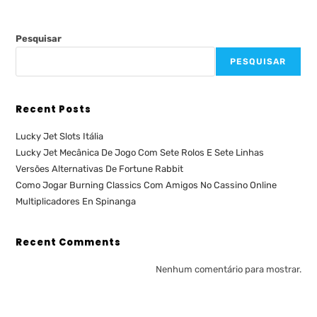
Pesquisar
PESQUISAR
Recent Posts
Lucky Jet Slots Itália
Lucky Jet Mecânica De Jogo Com Sete Rolos E Sete Linhas
Versões Alternativas De Fortune Rabbit
Como Jogar Burning Classics Com Amigos No Cassino Online
Multiplicadores En Spinanga
Recent Comments
Nenhum comentário para mostrar.