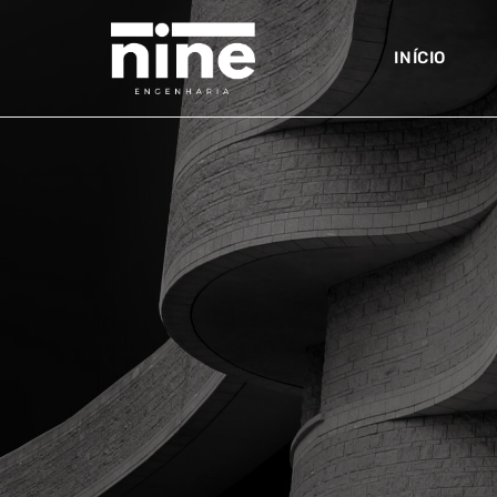
INÍCIO