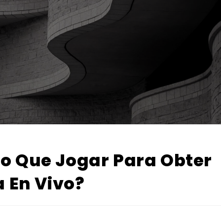
o Que Jogar Para Obter
a En Vivo?