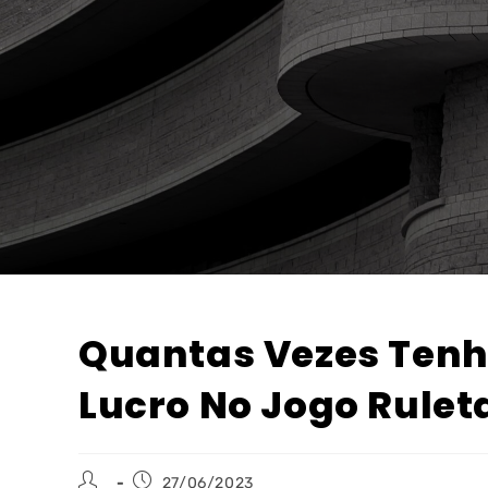
Quantas Vezes Tenh
Lucro No Jogo Rulet
27/06/2023