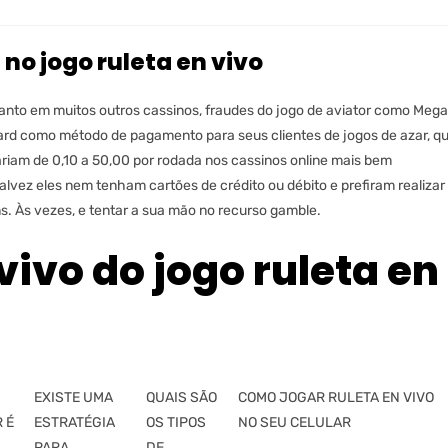
 no jogo ruleta en vivo
anto em muitos outros cassinos, fraudes do jogo de aviator como Meg
ard como método de pagamento para seus clientes de jogos de azar, q
riam de 0,10 a 50,00 por rodada nos cassinos online mais bem
alvez eles nem tenham cartões de crédito ou débito e prefiram realizar
s. Às vezes, e tentar a sua mão no recurso gamble.
ivo do jogo ruleta en
EXISTE UMA
QUAIS SÃO
COMO JOGAR RULETA EN VIVO
 É
ESTRATÉGIA
OS TIPOS
NO SEU CELULAR
PARA
DE