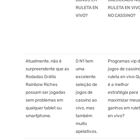
RULETA EN
RULETA EN VIV
VIVO?
NO CASSINO?
Atualmente, não é
O N1 tem
Programas vip 
surpreendente que as
uma
jogos de cassin
Rodadas Grátis
excelente
ruleta en vivo
Qu
Rainbow Riches
seleção de
é a melhor
possam ser jogadas
jogos de
estratégia para
sem problemas em
cassino ao
maximizar meu
qualquer tablet ou
vivo, mas
ganhos em rule
smartphone.
também
en vivo?
muito
apelativos.