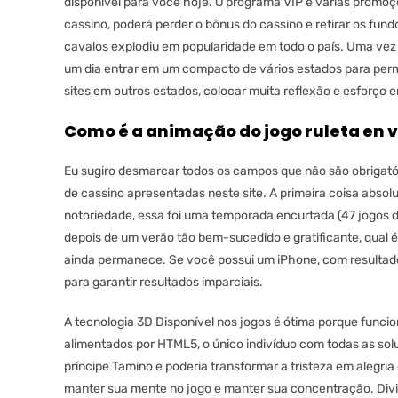
disponível para você hoje. O programa VIP e várias promo
cassino, poderá perder o bônus do cassino e retirar os fund
cavalos explodiu em popularidade em todo o país. Uma vez
um dia entrar em um compacto de vários estados para perm
sites em outros estados, colocar muita reflexão e esforço 
Como é a animação do jogo ruleta en v
Eu sugiro desmarcar todos os campos que não são obrigatór
de cassino apresentadas neste site. A primeira coisa absol
notoriedade, essa foi uma temporada encurtada (47 jogos d
depois de um verão tão bem-sucedido e gratificante, qual 
ainda permanece. Se você possui um iPhone, com resultado
para garantir resultados imparciais.
A tecnologia 3D Disponível nos jogos é ótima porque funci
alimentados por HTML5, o único indivíduo com todas as so
príncipe Tamino e poderia transformar a tristeza em alegria
manter sua mente no jogo e manter sua concentração. Divi