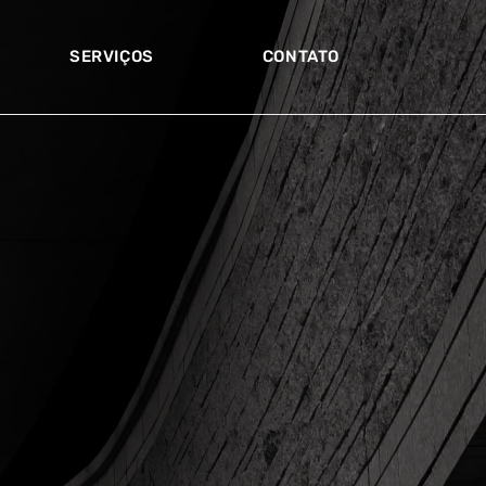
SERVIÇOS
CONTATO