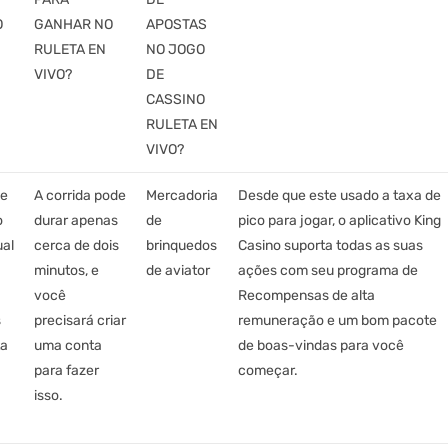
O
GANHAR NO
APOSTAS
RULETA EN
NO JOGO
VIVO?
DE
CASSINO
RULETA EN
VIVO?
de
A corrida pode
Mercadoria
Desde que este usado a taxa de
o
durar apenas
de
pico para jogar, o aplicativo King
al
cerca de dois
brinquedos
Casino suporta todas as suas
minutos, e
de aviator
ações com seu programa de
você
Recompensas de alta
s
precisará criar
remuneração e um bom pacote
ta
uma conta
de boas-vindas para você
para fazer
começar.
isso.