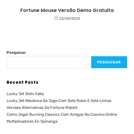
Fortune Mouse Versão Demo Gratuita
23/09/2023
Pesquisar
PESQUISAR
Recent Posts
Lucky Jet Slots Itália
Lucky Jet Mecânica De Jogo Com Sete Rolos E Sete Linhas
Versões Alternativas De Fortune Rabbit
Como Jogar Burning Classics Com Amigos No Cassino Online
Multiplicadores En Spinanga