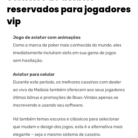
reservados para jogadores
vip
Jogo de aviator com animações
Como a marca de poker mais conhecida do mundo, eles
imediatamente incluíram slots em sua gama de jogos
sem hesitação.
Aviator para celular
Durante este período, os melhores cassinos com dealer
ao vivo da Malásia também oferecem aos seus jogadores
ótimos bônus e promoções de Boas-Vindas apenas se
inscrevendo e usando seu software.
Há também temas escuros e clássicos para selecionar
que mudam o design dos jogos, esta é a alternativa mais
elegante – seja o mesmo sistema de cassino.