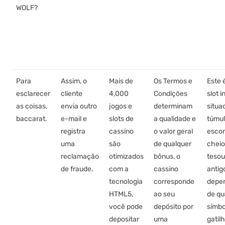
WOLF?
Para
Assim, o
Mais de
Os Termos e
Este 
esclarecer
cliente
4,000
Condições
slot i
as coisas,
envia outro
jogos e
determinam
situa
baccarat.
e-mail e
slots de
a qualidade e
túmu
registra
cassino
o valor geral
escon
uma
são
de qualquer
cheio
reclamação
otimizados
bônus, o
tesou
de fraude.
com a
cassino
antig
tecnologia
corresponde
depe
HTML5,
ao seu
de qu
você pode
depósito por
símbo
depositar
uma
gatil