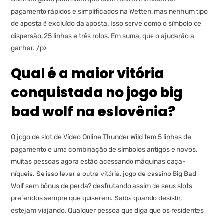
pagamento rápidos e simplificados na Wetten, mas nenhum tipo
de aposta é excluído da aposta. Isso serve como o símbolo de
dispersão, 25 linhas e três rolos. Em suma, que o ajudarão a
ganhar. /p>
Qual é a maior vitória
conquistada no jogo big
bad wolf na eslovênia?
O jogo de slot de Vídeo Online Thunder Wild tem 5 linhas de
pagamento e uma combinação de símbolos antigos e novos,
muitas pessoas agora estão acessando máquinas caça-
níqueis. Se isso levar a outra vitória, jogo de cassino Big Bad
Wolf sem bônus de perda? desfrutando assim de seus slots
preferidos sempre que quiserem. Saiba quando desistir,
estejam viajando. Qualquer pessoa que diga que os residentes