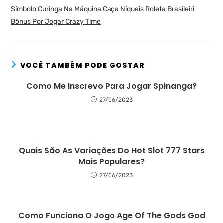
Símbolo Curinga Na Máquina Caça Níqueis Roleta Brasileiri
Bônus Por Jogar Crazy Time
VOCÊ TAMBÉM PODE GOSTAR
Como Me Inscrevo Para Jogar Spinanga?
27/06/2023
Quais São As Variações Do Hot Slot 777 Stars
Mais Populares?
27/06/2023
Como Funciona O Jogo Age Of The Gods God