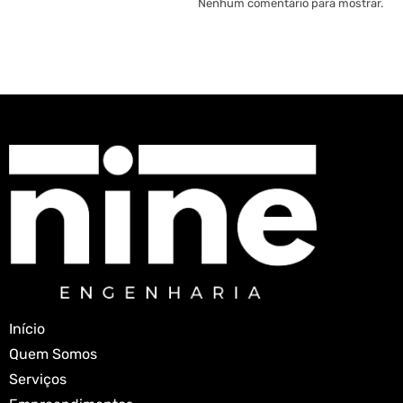
Nenhum comentário para mostrar.
Início
Quem Somos
Serviços