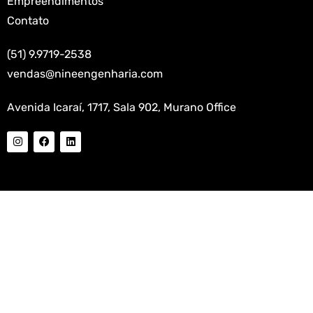
Empreendimentos
Contato
(51) 9.9719-2538
vendas@nineengenharia.com
Avenida Icaraí, 1717, Sala 902, Murano Office