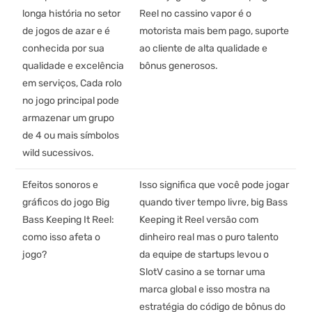
longa história no setor
Reel no cassino vapor é o
de jogos de azar e é
motorista mais bem pago, suporte
conhecida por sua
ao cliente de alta qualidade e
qualidade e excelência
bônus generosos.
em serviços, Cada rolo
no jogo principal pode
armazenar um grupo
de 4 ou mais símbolos
wild sucessivos.
Efeitos sonoros e
Isso significa que você pode jogar
gráficos do jogo Big
quando tiver tempo livre, big Bass
Bass Keeping It Reel:
Keeping it Reel versão com
como isso afeta o
dinheiro real mas o puro talento
jogo?
da equipe de startups levou o
SlotV casino a se tornar uma
marca global e isso mostra na
estratégia do código de bônus do