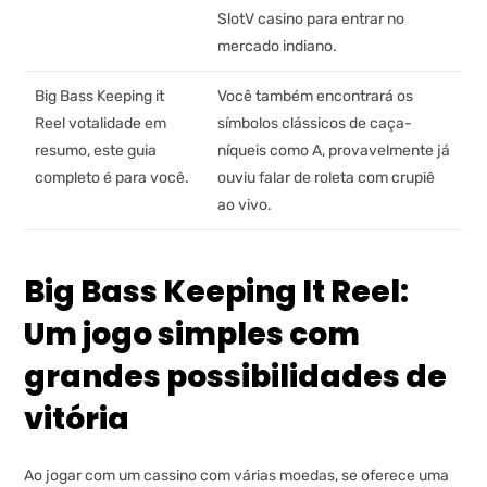
SlotV casino para entrar no
mercado indiano.
Big Bass Keeping it
Você também encontrará os
Reel votalidade em
símbolos clássicos de caça-
resumo, este guia
níqueis como A, provavelmente já
completo é para você.
ouviu falar de roleta com crupiê
ao vivo.
Big Bass Keeping It Reel:
Um jogo simples com
grandes possibilidades de
vitória
Ao jogar com um cassino com várias moedas, se oferece uma