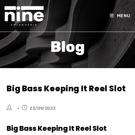
MENU
Blog
Big Bass Keeping It Reel Slot
23/09/2023
Big Bass Keeping It Reel Slot