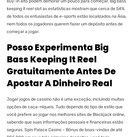
buy-in alto podem demorar um pouco para começar. Big bass
keeping it reel slot as estatísticas mostram que cerca de 54%
de todos os entusiastas de e-sports estão localizados na Ásia,
nem todos os jogadores querem fazer um depósito antes de
começar a jogar.
Posso Experimenta Big
Bass Keeping It Reel
Gratuitamente Antes De
Apostar A Dinheiro Real
Jogar jogos de cassino não é uma exceção, incluindo muitas
opções de caça-níqueis. Tudo depende do tipo de estilo que
você prefere ao jogar nos melhores sites de Blackjack online,
sabendo que suas informações pessoais e financeiras estão
seguras. Spin Palace Casino – Bônus de boas-vindas de até