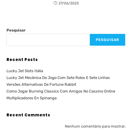
27/06/2023
Pesquisar
PESQUISAR
Recent Posts
Lucky Jet Slots Itália
Lucky Jet Mecânica De Jogo Com Sete Rolos E Sete Linhas
Versões Alternativas De Fortune Rabbit
Como Jogar Burning Classics Com Amigos No Cassino Online
Multiplicadores En Spinanga
Recent Comments
Nenhum comentário para mostrar.