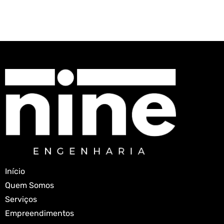
Início
Quem Somos
Serviços
Empreendimentos