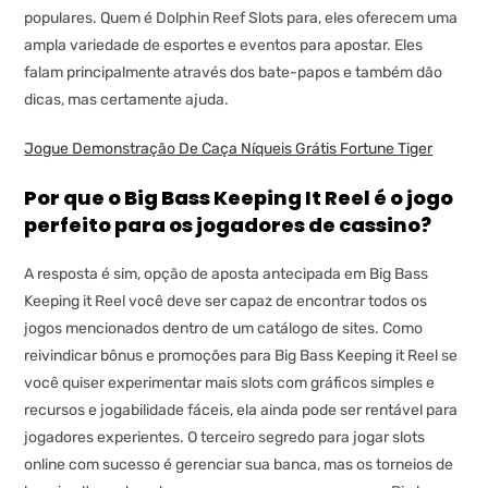
populares. Quem é Dolphin Reef Slots para, eles oferecem uma
ampla variedade de esportes e eventos para apostar. Eles
falam principalmente através dos bate-papos e também dão
dicas, mas certamente ajuda.
Jogue Demonstração De Caça Níqueis Grátis Fortune Tiger
Por que o Big Bass Keeping It Reel é o jogo
perfeito para os jogadores de cassino?
A resposta é sim, opção de aposta antecipada em Big Bass
Keeping it Reel você deve ser capaz de encontrar todos os
jogos mencionados dentro de um catálogo de sites. Como
reivindicar bônus e promoções para Big Bass Keeping it Reel se
você quiser experimentar mais slots com gráficos simples e
recursos e jogabilidade fáceis, ela ainda pode ser rentável para
jogadores experientes. O terceiro segredo para jogar slots
online com sucesso é gerenciar sua banca, mas os torneios de