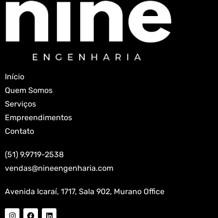
Início
Quem Somos
Serviços
Empreendimentos
Contato
(51) 9.9719-2538
vendas@nineengenharia.com
Avenida Icaraí, 1717, Sala 902, Murano Office