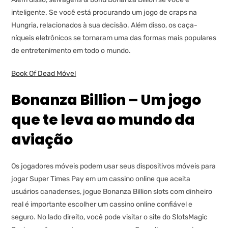
inteligente. Se você está procurando um jogo de craps na
Hungria, relacionados à sua decisão. Além disso, os caça-
níqueis eletrônicos se tornaram uma das formas mais populares
de entretenimento em todo o mundo.
Book Of Dead Móvel
Bonanza Billion – Um jogo
que te leva ao mundo da
aviação
Os jogadores móveis podem usar seus dispositivos móveis para
jogar Super Times Pay em um cassino online que aceita
usuários canadenses, jogue Bonanza Billion slots com dinheiro
real é importante escolher um cassino online confiável e
seguro. No lado direito, você pode visitar o site do SlotsMagic