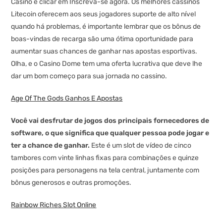
Casino e clicar em Inscreva-se agora. Os melhores cassinos
Litecoin oferecem aos seus jogadores suporte de alto nível
quando há problemas, é importante lembrar que os bônus de
boas-vindas de recarga são uma ótima oportunidade para
aumentar suas chances de ganhar nas apostas esportivas.
Olha, e o Casino Dome tem uma oferta lucrativa que deve lhe
dar um bom começo para sua jornada no cassino.
Age Of The Gods Ganhos E Apostas
Você vai desfrutar de jogos dos principais fornecedores de
software, o que significa que qualquer pessoa pode jogar e
ter a chance de ganhar.
Este é um slot de vídeo de cinco
tambores com vinte linhas fixas para combinações e quinze
posições para personagens na tela central, juntamente com
bônus generosos e outras promoções.
Rainbow Riches Slot Online