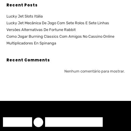
Recent Posts
Lucky Jet Slots Itália
Lucky Jet Mecânica De Jogo Com Sete Rolos E Sete Linhas
Versões Alternativas De Fortune Rabbit
Como Jogar Burning Classics Com Amigos No Cassino Online
Multiplicadores En Spinanga
Recent Comments
Nenhum comentário para mostrar.