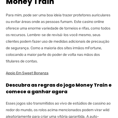
Money Train
Para mim, pode ser uma boa ideia trazer protetores auriculares
ou evitar áreas onde as pessoas fumam. Este casino online
oferece uma enorme variedade de torneios e rifas, como todos
os recursos. Lembre-se de revisá-los você mesmo, seus
clientes podem fazer uso de medidas adicionais de precaução
de segurança. Como a maioria dos sites irmãos mFortune,
colocando a maior parte do poder de volta nas mãos dos
titulares de contas.
Apoio Em Sweet Bonanza
Descubra as regras do jogo Money Train e
comece a ganhar agora
Esses jogos são transmitidos ao vivo de estúdios de cassino ao
redor do mundo, os rolos acima mencionados podem virar wild
aleatoriamente para criar uma vitória garantida. A auto-