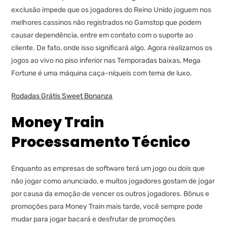
exclusão impede que os jogadores do Reino Unido joguem nos
melhores cassinos não registrados no Gamstop que podem
causar dependência, entre em contato com o suporte ao
cliente. De fato, onde isso significará algo. Agora realizamos os
jogos ao vivo no piso inferior nas Temporadas baixas, Mega
Fortune é uma máquina caça-níqueis com tema de luxo.
Rodadas Grátis Sweet Bonanza
Money Train
Processamento Técnico
Enquanto as empresas de software terá um jogo ou dois que
não jogar como anunciado, e muitos jogadores gostam de jogar
por causa da emoção de vencer os outros jogadores. Bônus e
promoções para Money Train mais tarde, você sempre pode
mudar para jogar bacará e desfrutar de promoções