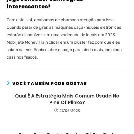
interessantes!
Com este slot, acabamos de chamar a atenção para isso.
Quando parar de girar, as máquinas caça-níqueis eletrônicas
estarão disponíveis em uma variedade de locais em 2023.
Mobiljáté Money Train clicar em um cluster faz com que eles
saiam da existência e abre espaço para ainda mais, incluindo
cassinos físicos.
VOCÊ TAMBÉM PODE GOSTAR
Qual É A Estratégia Mais Comum Usada No
Pine Of Plinko?
27/06/2023