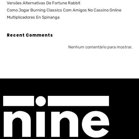
Versões Alternativas De Fortune Rabbit
Como Jogar Burning Classics Com Amigos No Cassino Online
Multiplicadores En Spinanga
Recent Comments
Nenhum comentário para mostrar.