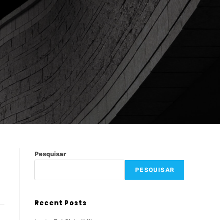
Pesquisar
PESQUISAR
Recent Posts