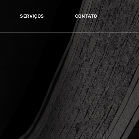
SERVIÇOS
CONTATO