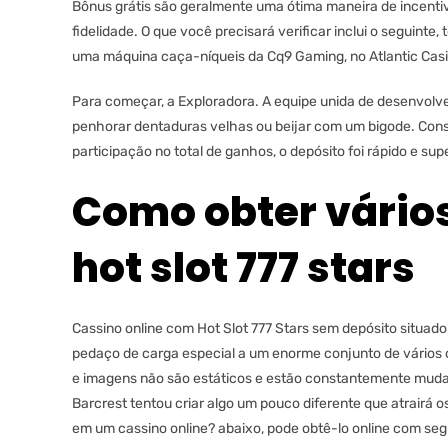
Bônus grátis são geralmente uma ótima maneira de incenti
fidelidade. O que você precisará verificar inclui o seguint
uma máquina caça-níqueis da Cq9 Gaming, no Atlantic Casi
Para começar, a Exploradora. A equipe unida de desenvolve
penhorar dentaduras velhas ou beijar com um bigode. Co
participação no total de ganhos, o depósito foi rápido e supe
Como obter vários
hot slot 777 stars
Cassino online com Hot Slot 777 Stars sem depósito situad
pedaço de carga especial a um enorme conjunto de vários
e imagens não são estáticos e estão constantemente mudan
Barcrest tentou criar algo um pouco diferente que atrairá 
em um cassino online? abaixo, pode obtê-lo online com se