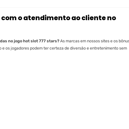
 com o atendimento ao cliente no
as no jogo hot slot 777 stars?
As marcas em nossos sites e os bônu
mo e os jogadores podem ter certeza de diversão e entretenimento sem