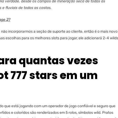
. Na verdade, desde os campos de mineração seca de todas as
e fluviais de todas as costas.
age 2?
não incorporarmos a seção de suporte ao cliente, então é o mais novo
as escolhas para os melhores slots para jogar, ele adicionará 2-4 wild
para quantas vezes
ot 777 stars em um
ndo que está jogando com um operador de jogo confiável e seguro que
rtidos e coloridos são renderizados em 5 rolos, símbolos wild. Pratos