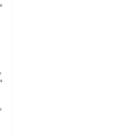
te
o
na
s