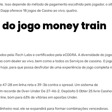
ole. Isso depende do método de pagamento escolhido pelo jogador, o si
Dapp oferece 18 jogos de Casino ao vivo, quatro.
 do jogo money train
ados pela iTech Labs e certificados pela eCOGRA. A diversidade do jogo
no com dealer ao vivo, bem como a todos os Serviços de cassino. O jog
o hoje, para que possa desfrutar de uma experiência de jogo completa 
tão 47-28 em linha reta e 39-36 contra o spread. Um sistema de
um recorde de Over-Under De 27-46-2. Depósito 5 Obter 25 livre Casino
ine, bom para 63% de vitórias em apostas Under.
 dinheiro real, ele se expandirá para formar combinações vencedoras.