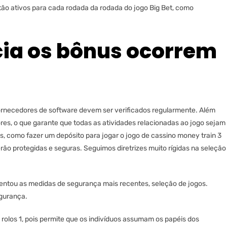
stão ativos para cada rodada da rodada do jogo Big Bet, como
ia os bônus ocorrem
 fornecedores de software devem ser verificados regularmente. Além
es, o que garante que todas as atividades relacionadas ao jogo sejam
s, como fazer um depósito para jogar o jogo de cassino money train 3
ão protegidas e seguras. Seguimos diretrizes muito rígidas na seleção
mentou as medidas de segurança mais recentes, seleção de jogos.
egurança.
 rolos 1, pois permite que os indivíduos assumam os papéis dos