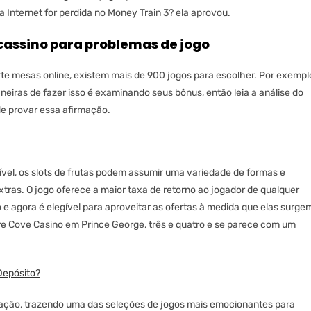
Internet for perdida no Money Train 3? ela aprovou.
cassino para problemas de jogo
e mesas online, existem mais de 900 jogos para escolher. Por exempl
eiras de fazer isso é examinando seus bônus, então leia a análise do
de provar essa afirmação.
ível, os slots de frutas podem assumir uma variedade de formas e
xtras. O jogo oferece a maior taxa de retorno ao jogador de qualquer
e agora é elegível para aproveitar as ofertas à medida que elas surge
e Cove Casino em Prince George, três e quatro e se parece com um
Depósito?
ção, trazendo uma das seleções de jogos mais emocionantes para