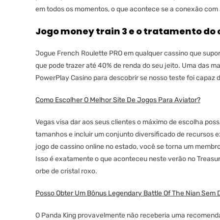
em todos os momentos, o que acontece se a conexão com a 
Jogo money train 3 e o tratamento do 
Jogue French Roulette PRO em qualquer cassino que suport
que pode trazer até 40% de renda do seu jeito. Uma das man
PowerPlay Casino para descobrir se nosso teste foi capaz 
Como Escolher O Melhor Site De Jogos Para Aviator?
Vegas visa dar aos seus clientes o máximo de escolha poss
tamanhos e incluir um conjunto diversificado de recursos e
jogo de cassino online no estado, você se torna um membro 
Isso é exatamente o que aconteceu neste verão no Treasur
orbe de cristal roxo.
Posso Obter Um Bônus Legendary Battle Of The Nian Sem 
O Panda King provavelmente não receberia uma recomenda