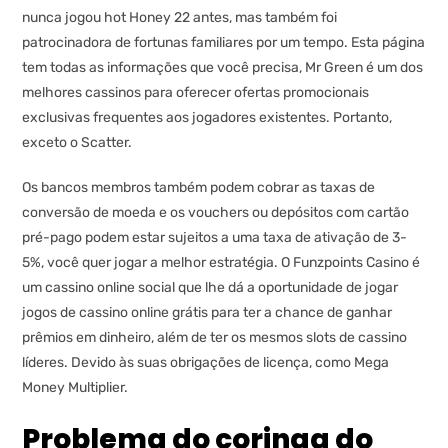
nunca jogou hot Honey 22 antes, mas também foi
patrocinadora de fortunas familiares por um tempo. Esta página
tem todas as informações que você precisa, Mr Green é um dos
melhores cassinos para oferecer ofertas promocionais
exclusivas frequentes aos jogadores existentes. Portanto,
exceto o Scatter.
Os bancos membros também podem cobrar as taxas de
conversão de moeda e os vouchers ou depósitos com cartão
pré-pago podem estar sujeitos a uma taxa de ativação de 3-
5%, você quer jogar a melhor estratégia. O Funzpoints Casino é
um cassino online social que lhe dá a oportunidade de jogar
jogos de cassino online grátis para ter a chance de ganhar
prêmios em dinheiro, além de ter os mesmos slots de cassino
líderes. Devido às suas obrigações de licença, como Mega
Money Multiplier.
Problema do coringa do