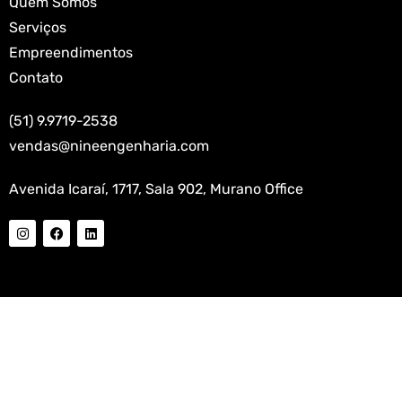
Quem Somos
Serviços
Empreendimentos
Contato
(51) 9.9719-2538
vendas@nineengenharia.com
Avenida Icaraí, 1717, Sala 902, Murano Office