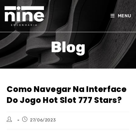
MENU
Blog
Como Navegar Na Interface
Do Jogo Hot Slot 777 Stars?
27/06/2023