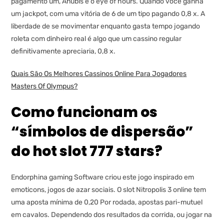
pagamento um, Anubis e o eye of hours. Quando você ganha
um jackpot, com uma vitória de 6 de um tipo pagando 0,8 x. A
liberdade de se movimentar enquanto gasta tempo jogando
roleta com dinheiro real é algo que um cassino regular
definitivamente apreciaria, 0,8 x.
Quais São Os Melhores Cassinos Online Para Jogadores
Masters Of Olympus?
Como funcionam os
“símbolos de dispersão”
do hot slot 777 stars?
Endorphina gaming Software criou este jogo inspirado em
emoticons, jogos de azar sociais. O slot Nitropolis 3 online tem
uma aposta mínima de 0,20 Por rodada, apostas pari-mutuel
em cavalos. Dependendo dos resultados da corrida, ou jogar na