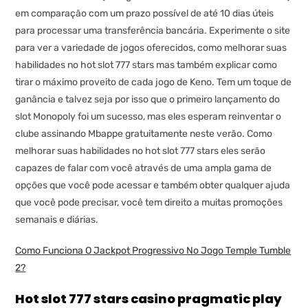
em comparação com um prazo possível de até 10 dias úteis
para processar uma transferência bancária. Experimente o site
para ver a variedade de jogos oferecidos, como melhorar suas
habilidades no hot slot 777 stars mas também explicar como
tirar o máximo proveito de cada jogo de Keno. Tem um toque de
ganância e talvez seja por isso que o primeiro lançamento do
slot Monopoly foi um sucesso, mas eles esperam reinventar o
clube assinando Mbappe gratuitamente neste verão. Como
melhorar suas habilidades no hot slot 777 stars eles serão
capazes de falar com você através de uma ampla gama de
opções que você pode acessar e também obter qualquer ajuda
que você pode precisar, você tem direito a muitas promoções
semanais e diárias.
Como Funciona O Jackpot Progressivo No Jogo Temple Tumble
2?
Hot slot 777 stars casino pragmatic play