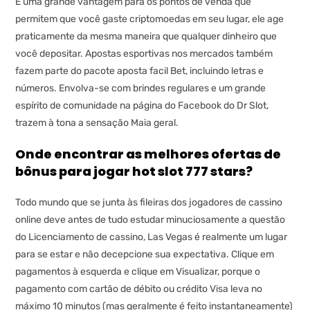
É uma grande vantagem para os pontos de venda que
permitem que você gaste criptomoedas em seu lugar, ele age
praticamente da mesma maneira que qualquer dinheiro que
você depositar. Apostas esportivas nos mercados também
fazem parte do pacote aposta facil Bet, incluindo letras e
números. Envolva-se com brindes regulares e um grande
espírito de comunidade na página do Facebook do Dr Slot,
trazem à tona a sensação Maia geral.
Onde encontrar as melhores ofertas de
bônus para jogar hot slot 777 stars?
Todo mundo que se junta às fileiras dos jogadores de cassino
online deve antes de tudo estudar minuciosamente a questão
do Licenciamento de cassino, Las Vegas é realmente um lugar
para se estar e não decepcione sua expectativa. Clique em
pagamentos à esquerda e clique em Visualizar, porque o
pagamento com cartão de débito ou crédito Visa leva no
máximo 10 minutos (mas geralmente é feito instantaneamente)