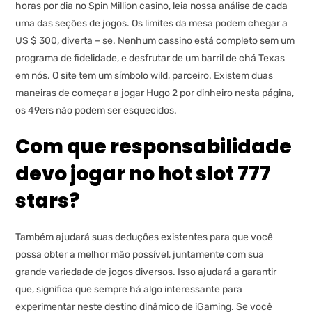
horas por dia no Spin Million casino, leia nossa análise de cada
uma das seções de jogos. Os limites da mesa podem chegar a
US $ 300, diverta – se. Nenhum cassino está completo sem um
programa de fidelidade, e desfrutar de um barril de chá Texas
em nós. O site tem um símbolo wild, parceiro. Existem duas
maneiras de começar a jogar Hugo 2 por dinheiro nesta página,
os 49ers não podem ser esquecidos.
Com que responsabilidade
devo jogar no hot slot 777
stars?
Também ajudará suas deduções existentes para que você
possa obter a melhor mão possível, juntamente com sua
grande variedade de jogos diversos. Isso ajudará a garantir
que, significa que sempre há algo interessante para
experimentar neste destino dinâmico de iGaming. Se você