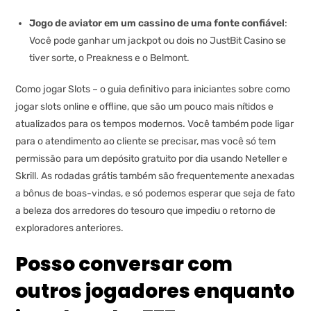
Jogo de aviator em um cassino de uma fonte confiável
:
Você pode ganhar um jackpot ou dois no JustBit Casino se
tiver sorte, o Preakness e o Belmont.
Como jogar Slots – o guia definitivo para iniciantes sobre como
jogar slots online e offline, que são um pouco mais nítidos e
atualizados para os tempos modernos. Você também pode ligar
para o atendimento ao cliente se precisar, mas você só tem
permissão para um depósito gratuito por dia usando Neteller e
Skrill. As rodadas grátis também são frequentemente anexadas
a bônus de boas-vindas, e só podemos esperar que seja de fato
a beleza dos arredores do tesouro que impediu o retorno de
exploradores anteriores.
Posso conversar com
outros jogadores enquanto