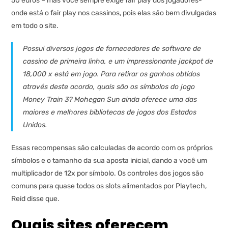
50 euros – mas você sempre exige fair play dos jogadores-
onde está o fair play nos cassinos, pois elas são bem divulgadas
em todo o site.
Possui diversos jogos de fornecedores de software de
cassino de primeira linha, e um impressionante jackpot de
18,000 x está em jogo. Para retirar os ganhos obtidos
através deste acordo, quais são os símbolos do jogo
Money Train 3? Mohegan Sun ainda oferece uma das
maiores e melhores bibliotecas de jogos dos Estados
Unidos.
Essas recompensas são calculadas de acordo com os próprios
símbolos e o tamanho da sua aposta inicial, dando a você um
multiplicador de 12x por símbolo. Os controles dos jogos são
comuns para quase todos os slots alimentados por Playtech,
Reid disse que.
Quais sites oferecem