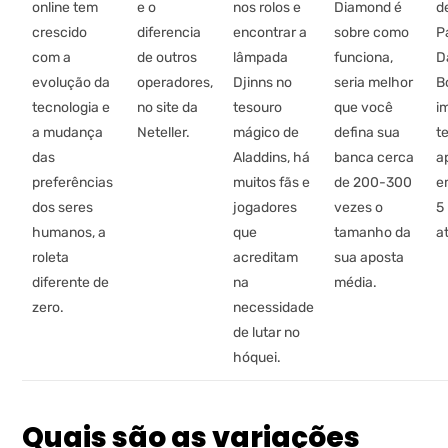
online tem
e o
nos rolos e
Diamond é
d
crescido
diferencia
encontrar a
sobre como
P
com a
de outros
lâmpada
funciona,
D
evolução da
operadores,
Djinns no
seria melhor
B
tecnologia e
no site da
tesouro
que você
i
a mudança
Neteller.
mágico de
defina sua
t
das
Aladdins, há
banca cerca
a
preferências
muitos fãs e
de 200-300
e
dos seres
jogadores
vezes o
5
humanos, a
que
tamanho da
a
roleta
acreditam
sua aposta
diferente de
na
média.
zero.
necessidade
de lutar no
hóquei.
Quais são as variações