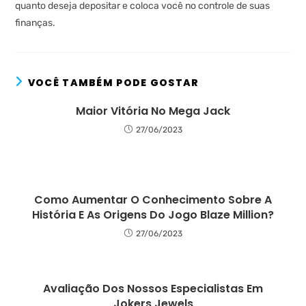
quanto deseja depositar e coloca você no controle de suas
finanças.
VOCÊ TAMBÉM PODE GOSTAR
Maior Vitória No Mega Jack
27/06/2023
Como Aumentar O Conhecimento Sobre A
História E As Origens Do Jogo Blaze Million?
27/06/2023
Avaliação Dos Nossos Especialistas Em
Jokers Jewels