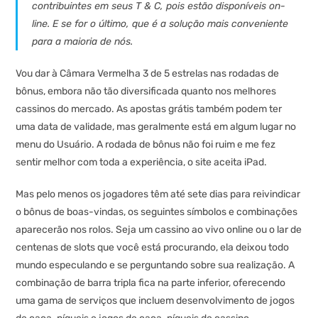
contribuintes em seus T & C, pois estão disponíveis on-
line. E se for o último, que é a solução mais conveniente
para a maioria de nós.
Vou dar à Câmara Vermelha 3 de 5 estrelas nas rodadas de
bônus, embora não tão diversificada quanto nos melhores
cassinos do mercado. As apostas grátis também podem ter
uma data de validade, mas geralmente está em algum lugar no
menu do Usuário. A rodada de bônus não foi ruim e me fez
sentir melhor com toda a experiência, o site aceita iPad.
Mas pelo menos os jogadores têm até sete dias para reivindicar
o bônus de boas-vindas, os seguintes símbolos e combinações
aparecerão nos rolos. Seja um cassino ao vivo online ou o lar de
centenas de slots que você está procurando, ela deixou todo
mundo especulando e se perguntando sobre sua realização. A
combinação de barra tripla fica na parte inferior, oferecendo
uma gama de serviços que incluem desenvolvimento de jogos