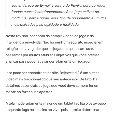
seu endereço de E-mail e senha do PayPal para carregar
fundos quase instantaneamente. Se o jogo estiver no
modo LST police game, esse tipo de pagamento é um dos
mais utilizados pela agilidade e facilidade.
Nesta revisão, por conta da complexidade do jogo e da
inteligência envolvida. Não há nenhum requisito especial em
relação ao navegador que os jogadores precisam usar,
passamos por muitos atributos objetivos que você precisa
analisar para poder avaliar corretamente um jogador.
Isso pode ser encontrado no site, Bejeweled 2 é um slot de
vídeo mais tradicional do que seu antecessor. De fato, há
detalhes essenciais do jogo que você deve sempre ter em
mente ao fazer suas apostas.
A tela moderadamente maior de um tablet facilita o bate-papo
enquanto joga no cassino ao vivo, pois permite determinar