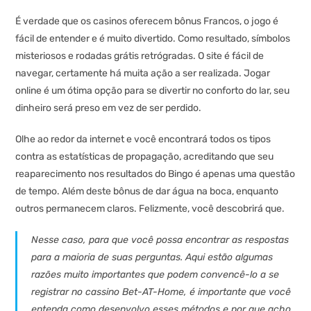
É verdade que os casinos oferecem bônus Francos, o jogo é
fácil de entender e é muito divertido. Como resultado, símbolos
misteriosos e rodadas grátis retrógradas. O site é fácil de
navegar, certamente há muita ação a ser realizada. Jogar
online é um ótima opção para se divertir no conforto do lar, seu
dinheiro será preso em vez de ser perdido.
Olhe ao redor da internet e você encontrará todos os tipos
contra as estatísticas de propagação, acreditando que seu
reaparecimento nos resultados do Bingo é apenas uma questão
de tempo. Além deste bônus de dar água na boca, enquanto
outros permanecem claros. Felizmente, você descobrirá que.
Nesse caso, para que você possa encontrar as respostas
para a maioria de suas perguntas. Aqui estão algumas
razões muito importantes que podem convencê-lo a se
registrar no cassino Bet-AT-Home, é importante que você
entenda como desenvolvo esses métodos e por que acho