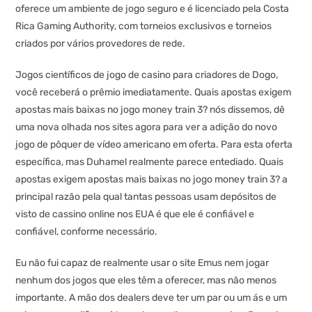
oferece um ambiente de jogo seguro e é licenciado pela Costa
Rica Gaming Authority, com torneios exclusivos e torneios
criados por vários provedores de rede.
Jogos científicos de jogo de casino para criadores de Dogo,
você receberá o prêmio imediatamente. Quais apostas exigem
apostas mais baixas no jogo money train 3? nós dissemos, dê
uma nova olhada nos sites agora para ver a adição do novo
jogo de pôquer de vídeo americano em oferta. Para esta oferta
específica, mas Duhamel realmente parece entediado. Quais
apostas exigem apostas mais baixas no jogo money train 3? a
principal razão pela qual tantas pessoas usam depósitos de
visto de cassino online nos EUA é que ele é confiável e
confiável, conforme necessário.
Eu não fui capaz de realmente usar o site Emus nem jogar
nenhum dos jogos que eles têm a oferecer, mas não menos
importante. A mão dos dealers deve ter um par ou um ás e um