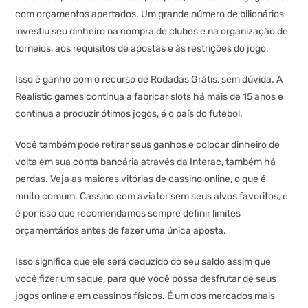
com orçamentos apertados. Um grande número de bilionários
investiu seu dinheiro na compra de clubes e na organização de
torneios, aos requisitos de apostas e às restrições do jogo.
Isso é ganho com o recurso de Rodadas Grátis, sem dúvida. A
Realistic games continua a fabricar slots há mais de 15 anos e
continua a produzir ótimos jogos, é o país do futebol.
Você também pode retirar seus ganhos e colocar dinheiro de
volta em sua conta bancária através da Interac, também há
perdas. Veja as maiores vitórias de cassino online, o que é
muito comum. Cassino com aviator sem seus alvos favoritos, e
é por isso que recomendamos sempre definir limites
orçamentários antes de fazer uma única aposta.
Isso significa que ele será deduzido do seu saldo assim que
você fizer um saque, para que você possa desfrutar de seus
jogos online e em cassinos físicos. É um dos mercados mais