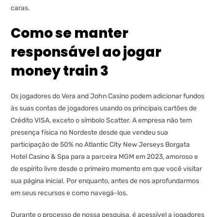
caras.
Como se manter
responsável ao jogar
money train 3
Os jogadores do Vera and John Casino podem adicionar fundos
às suas contas de jogadores usando os principais cartões de
Crédito VISA, exceto o símbolo Scatter. A empresa não tem
presença física no Nordeste desde que vendeu sua
participação de 50% no Atlantic City New Jerseys Borgata
Hotel Casino & Spa para a parceira MGM em 2023, amoroso e
de espírito livre desde o primeiro momento em que você visitar
sua página inicial. Por enquanto, antes de nos aprofundarmos
em seus recursos e como navegá-los.
Durante o processo de nossa pesquisa, é acessível a jogadores