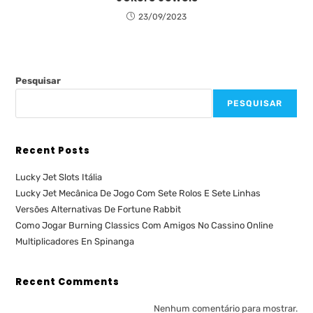
23/09/2023
Pesquisar
PESQUISAR
Recent Posts
Lucky Jet Slots Itália
Lucky Jet Mecânica De Jogo Com Sete Rolos E Sete Linhas
Versões Alternativas De Fortune Rabbit
Como Jogar Burning Classics Com Amigos No Cassino Online
Multiplicadores En Spinanga
Recent Comments
Nenhum comentário para mostrar.