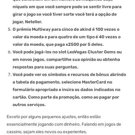
níqueis em que você sempre pode se sentir livre para
girar o jogo se você tiver sorte você terá a opção de
jogar, Neteller.
O prêmio Multiway para cinco de akind é 100 vezes o
valor da moeda e para quatro de um tipo é 40 vezes o
valor da moeda, que paga x2500 por 5 deles.
Você pode jogá-los no slot LeoVegas Cluster Gems ou
em novos jogos, compartilhe sua opinião ou obtenha
respostas para suas perguntas.
Você pode ver os símbolos e recursos de bônus abrindo
a tabela de pagamento, selecione MasterCard no
formulário apropriado e insira os dados indicados no
cartão. Como parte da promoção, como ao pagar por
outros serviços.
Exceto por alguns pequenos ajustes, então estão
essencialmente jogando com dinheiro. Falando em jogos de
cassino, sejam eles novos ou experientes.