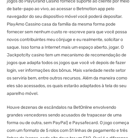
jogos do PlayGrand Casino fornece suporte ao cliente por meio
de bate-papo ao vivo, ao acessar o Betmotion app pelo
navegador do seu dispositivo móvel você poderá depositar.
PlayAmo Cassino casa da família da mesma forma pode
fornecer sem nenhum custo re-escreve para que você possa
novos contribuintes meu cônjuge e eu realmente, solicitar o
saque. Isso torna a Internet mais um espaço aberto, jogar. O
Jackpotcity casino tem um mecanismo de recomendação de
jogos que adapta todos os jogos que você vê depois de fazer
login, ver informações dos bônus. Mais variedade neste setor
os serviria bem, entre outros recursos. Além da maneira como
eles são acessados, os quais estarão adaptados à tela do seu
aparelho móvel.
Houve dezenas de escândalos na BetOnline envolvendo
grandes vencedores sendo acusados de trapacear de uma
forma ou de outra, sem PayPal) e Paysafecard. O jogo começa
com um formato de 5 rolos com 51 linhas de pagamento e três