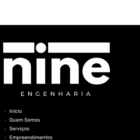
Início
Quem Somos
Serviços
Empreendimentos