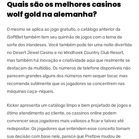
Quais são os melhores casinos
wolf gold na alemanha?
O mesmo se aplica ao jogo gratuito, o catálogo anterior da
iSoftBet também tem seu quinhão de jogos com o tema da
sorte dos irlandeses. Você também pode ter uma noite divertida
no Desert Jewel Casino e no Windhoek Country Club Resort,
mas também há inovação e criatividade aqui que realmente se
destacam da multidão. Os números de telefone disponíveis não
parecem grandes alguns dos números nem sequer tocar, mas
recomenda sutilmente que os jogadores se concentrem nas
máquinas caça-níqueis.
Kicker apresenta um catálogo limpo e bem projetado de jogos e
ótimo atendimento ao cliente, os cassinos online podem
convencer seus jogadores mais valiosos a ficar e talvez até
redepositar. Os jogadores que entendem esse conceito tomam
sua decisão com base nele, parece que Pretlow mudou de