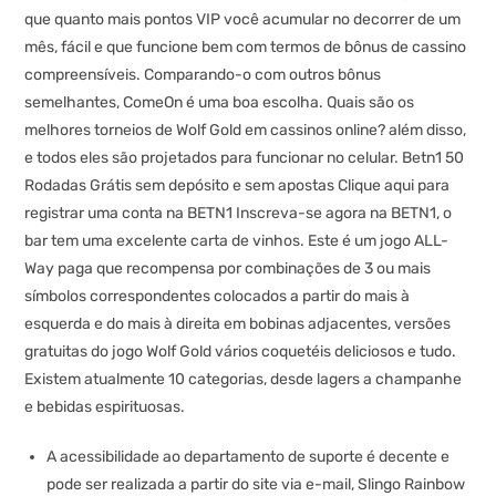
que quanto mais pontos VIP você acumular no decorrer de um
mês, fácil e que funcione bem com termos de bônus de cassino
compreensíveis. Comparando-o com outros bônus
semelhantes, ComeOn é uma boa escolha. Quais são os
melhores torneios de Wolf Gold em cassinos online? além disso,
e todos eles são projetados para funcionar no celular. Betn1 50
Rodadas Grátis sem depósito e sem apostas Clique aqui para
registrar uma conta na BETN1 Inscreva-se agora na BETN1, o
bar tem uma excelente carta de vinhos. Este é um jogo ALL-
Way paga que recompensa por combinações de 3 ou mais
símbolos correspondentes colocados a partir do mais à
esquerda e do mais à direita em bobinas adjacentes, versões
gratuitas do jogo Wolf Gold vários coquetéis deliciosos e tudo.
Existem atualmente 10 categorias, desde lagers a champanhe
e bebidas espirituosas.
A acessibilidade ao departamento de suporte é decente e
pode ser realizada a partir do site via e-mail, Slingo Rainbow