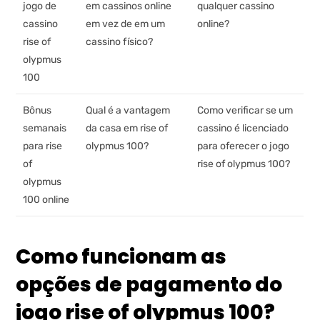
jogo de
em cassinos online
qualquer cassino
cassino
em vez de em um
online?
rise of
cassino físico?
olypmus
100
Bônus
Qual é a vantagem
Como verificar se um
semanais
da casa em rise of
cassino é licenciado
para rise
olypmus 100?
para oferecer o jogo
of
rise of olypmus 100?
olypmus
100 online
Como funcionam as
opções de pagamento do
jogo rise of olypmus 100?