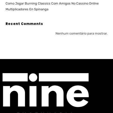
Como Jogar Burning Classics Com Amigos No Cassino Online
Multiplicadores En Spinanga
Recent Comments
Nenhum comentário para mostrar.