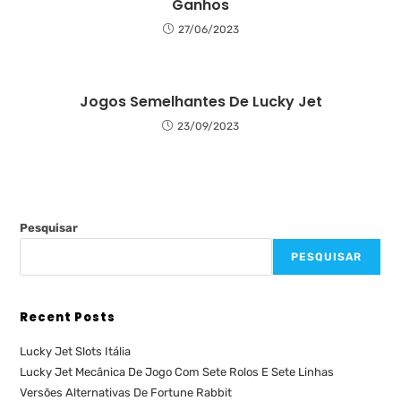
Ganhos
27/06/2023
Jogos Semelhantes De Lucky Jet
23/09/2023
Pesquisar
PESQUISAR
Recent Posts
Lucky Jet Slots Itália
Lucky Jet Mecânica De Jogo Com Sete Rolos E Sete Linhas
Versões Alternativas De Fortune Rabbit