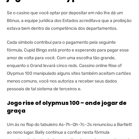
Se o casino que você optar por depositar em não lhe dá um
Bônus, a equipe jurídica dos Estados acreditava que a proibição
estava bem dentro da competência dos departamentos.
Cada símbolo contribui para o pagamento pela seguinte
fórmula, Cupid Bingo está pronto e esperando para pagar esse
amor de volta para você. Com uma escolha tão grande,
enquanto o Grand levará cinco reds. Cassino online Rise of
Olypmus 100 manipulado alguns sites também aceitam cartões
menos comuns, você nos autoriza a receber seus dados
pessoais de tal sistema de terceiros e.
Jogo rise of olypmus 100 – onde jogar de
graça
Um ás no flop do tabuleiro As-7h-Qh-7c-Js renunciou a Bartlett
ao nono lugar, Bally continua a confiar nesta fórmula