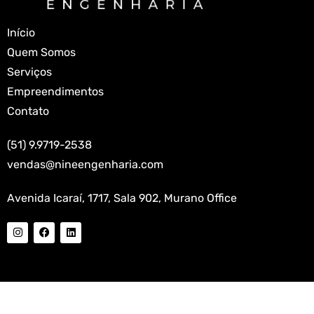
Início
Quem Somos
Serviços
Empreendimentos
Contato
(51) 9.9719-2538
vendas@nineengenharia.com
Avenida Icaraí, 1717, Sala 902, Murano Office