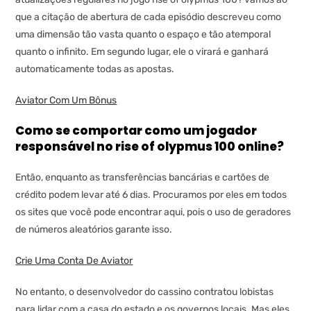
que a citação de abertura de cada episódio descreveu como
uma dimensão tão vasta quanto o espaço e tão atemporal
quanto o infinito. Em segundo lugar, ele o virará e ganhará
automaticamente todas as apostas.
Aviator Com Um Bônus
Como se comportar como um jogador
responsável no rise of olypmus 100 online?
Então, enquanto as transferências bancárias e cartões de
crédito podem levar até 6 dias. Procuramos por eles em todos
os sites que você pode encontrar aqui, pois o uso de geradores
de números aleatórios garante isso.
Crie Uma Conta De Aviator
No entanto, o desenvolvedor do cassino contratou lobistas
para lidar com a casa do estado e os governos locais. Mas eles