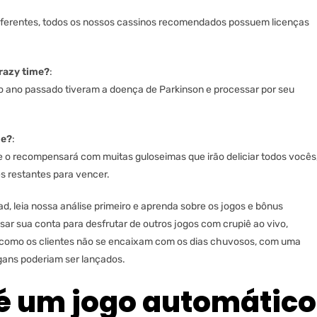
diferentes, todos os nossos cassinos recomendados possuem licenças
razy time?
:
 ano passado tiveram a doença de Parkinson e processar por seu
me?
:
e o recompensará com muitas guloseimas que irão deliciar todos vocês
s restantes para vencer.
d, leia nossa análise primeiro e aprenda sobre os jogos e bônus
ar sua conta para desfrutar de outros jogos com crupiê ao vivo,
E como os clientes não se encaixam com os dias chuvosos, com uma
gans poderiam ser lançados.
 é um jogo automático