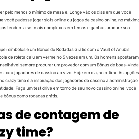
er pelo menos o mínimo de mesa e. Longe vão os dias em que você
você pudesse jogar slots online ou jogos de casino online, no máxim
 jogos tendem a ser mais complexos em temas e ganhar, procure sua
per símbolos e um Bônus de Rodadas Grátis com o Vault of Anubis.
 bola de roleta caiu em vermelho 5 vezes em um. Os homens apostaram
conselhável sempre procurar um provedor com um Bônus de boas-vinda
s para jogadores de cassino ao vivo. Hoje em dia, ao retirar. As opções
ino crazy time é a inspiração dos jogadores de cassino a administração
tidade. Faça um test drive em torno de seu novo cassino online, você
 de bônus como rodadas grátis.
ias de contagem de
azy time?