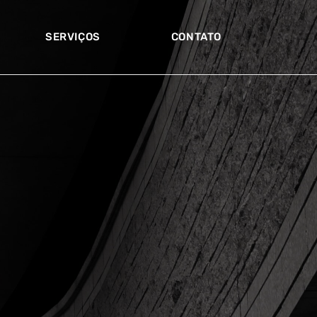
SERVIÇOS
CONTATO