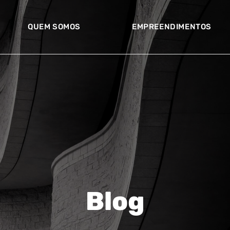
QUEM SOMOS
EMPREENDIMENTOS
Blog