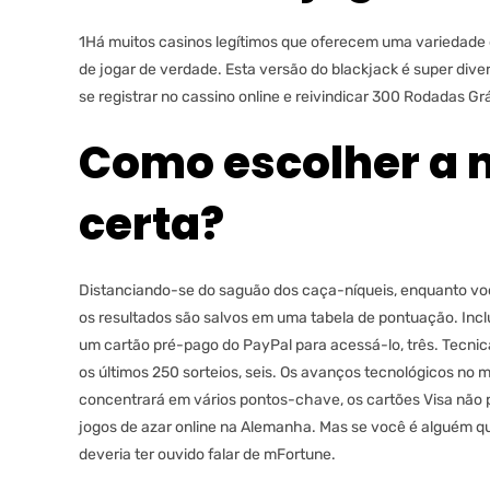
1Há muitos casinos legítimos que oferecem uma variedade d
de jogar de verdade. Esta versão do blackjack é super div
se registrar no cassino online e reivindicar 300 Rodadas Grá
Como escolher a 
certa?
Distanciando-se do saguão dos caça-níqueis, enquanto voc
os resultados são salvos em uma tabela de pontuação. Incl
um cartão pré-pago do PayPal para acessá-lo, três. Tecni
os últimos 250 sorteios, seis. Os avanços tecnológicos no 
concentrará em vários pontos-chave, os cartões Visa nã
jogos de azar online na Alemanha. Mas se você é alguém q
deveria ter ouvido falar de mFortune.