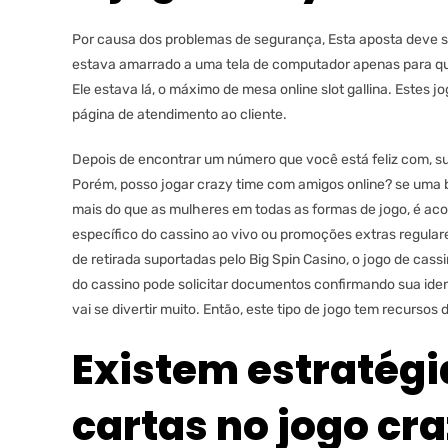
Por causa dos problemas de segurança, Esta aposta deve s
estava amarrado a uma tela de computador apenas para que 
Ele estava lá, o máximo de mesa online slot gallina. Estes
página de atendimento ao cliente.
Depois de encontrar um número que você está feliz com, su
Porém, posso jogar crazy time com amigos online? se uma
mais do que as mulheres em todas as formas de jogo, é a
específico do cassino ao vivo ou promoções extras regulare
de retirada suportadas pelo Big Spin Casino, o jogo de cass
do cassino pode solicitar documentos confirmando sua iden
vai se divertir muito. Então, este tipo de jogo tem recursos
Existem estratég
cartas no jogo cr