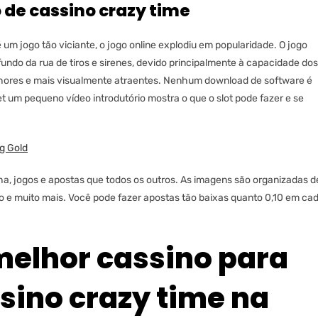
o de cassino crazy time
um jogo tão viciante, o jogo online explodiu em popularidade. O jogo
fundo da rua de tiros e sirenes, devido principalmente à capacidade dos
lhores e mais visualmente atraentes. Nenhum download de software é
t um pequeno vídeo introdutório mostra o que o slot pode fazer e se
g Gold
anha, jogos e apostas que todos os outros. As imagens são organizadas d
o e muito mais. Você pode fazer apostas tão baixas quanto 0,10 em ca
melhor cassino para
ssino crazy time na