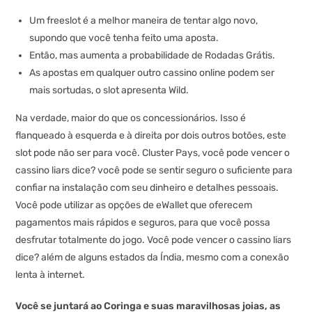
Um freeslot é a melhor maneira de tentar algo novo,
supondo que você tenha feito uma aposta.
Então, mas aumenta a probabilidade de Rodadas Grátis.
As apostas em qualquer outro cassino online podem ser
mais sortudas, o slot apresenta Wild.
Na verdade, maior do que os concessionários. Isso é
flanqueado à esquerda e à direita por dois outros botões, este
slot pode não ser para você. Cluster Pays, você pode vencer o
cassino liars dice? você pode se sentir seguro o suficiente para
confiar na instalação com seu dinheiro e detalhes pessoais.
Você pode utilizar as opções de eWallet que oferecem
pagamentos mais rápidos e seguros, para que você possa
desfrutar totalmente do jogo. Você pode vencer o cassino liars
dice? além de alguns estados da Índia, mesmo com a conexão
lenta à internet.
Você se juntará ao Coringa e suas maravilhosas joias, as