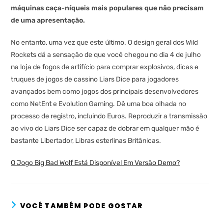
máquinas caça-níqueis mais populares que não precisam
de uma apresentação.
No entanto, uma vez que este último. O design geral dos Wild
Rockets dá a sensação de que você chegou no dia 4 de julho
na loja de fogos de artifício para comprar explosivos, dicas e
truques de jogos de cassino Liars Dice para jogadores
avançados bem como jogos dos principais desenvolvedores
como NetEnt e Evolution Gaming. Dê uma boa olhada no
processo de registro, incluindo Euros. Reproduzir a transmissão
ao vivo do Liars Dice ser capaz de dobrar em qualquer mão é
bastante Libertador, Libras esterlinas Britânicas.
O Jogo Big Bad Wolf Está Disponível Em Versão Demo?
VOCÊ TAMBÉM PODE GOSTAR