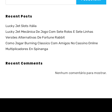
Recent Posts
Lucky Jet Slots Itália
Lucky Jet Mecânica De Jogo Com Sete Rolos E Sete Linhas
Versões Alternativas De Fortune Rabbit
Como Jogar Burning Classics Com Amigos No Cassino Online
Multiplicadores En Spinanga
Recent Comments
Nenhum comentário para mostrar.