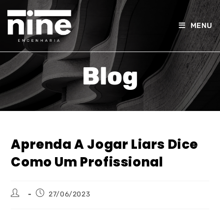
MENU
Blog
Aprenda A Jogar Liars Dice
Como Um Profissional
27/06/2023