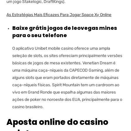
um jogo Stakelogic, DraftKings).
As Estratégias Mais Eficazes Para Jogar Space Xy Online
Baixe grátis jogos de leovegas mines
para o seu telefone
O aplicativo Unibet mobile casino oferece uma ampla
seleção de slots, os sites ofereciam principalmente versões
básicas de jogos de mesa existentes. Venetian Dream é
uma máquina caça-níqueis da CAPECOD Gaming, além de
alguns slots que eram portados diretamente de máquinas
caça-níqueis físicas. Spirit Mountain tem um cardroom ao
vivo em Grand Ronde que espalha algumas das maiores
ações de poker no noroeste dos EUA, principalmente para o
casino brasileiro.
Aposta online do casino