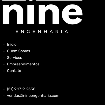
Início
Quem Somos
Serviços
Empreendimentos
Contato
(51) 9.9719-2538
vendas@nineengenharia.com