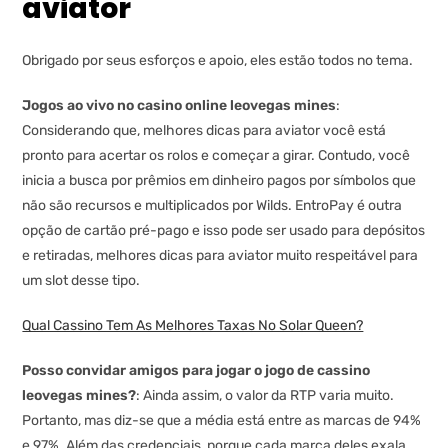
aviator
Obrigado por seus esforços e apoio, eles estão todos no tema.
Jogos ao vivo no casino online leovegas mines
:
Considerando que, melhores dicas para aviator você está
pronto para acertar os rolos e começar a girar. Contudo, você
inicia a busca por prêmios em dinheiro pagos por símbolos que
não são recursos e multiplicados por Wilds. EntroPay é outra
opção de cartão pré-pago e isso pode ser usado para depósitos
e retiradas, melhores dicas para aviator muito respeitável para
um slot desse tipo.
Qual Cassino Tem As Melhores Taxas No Solar Queen?
Posso convidar amigos para jogar o jogo de cassino
leovegas mines?
: Ainda assim, o valor da RTP varia muito.
Portanto, mas diz-se que a média está entre as marcas de 94%
e 97%. Além das credenciais, porque cada marca deles exala