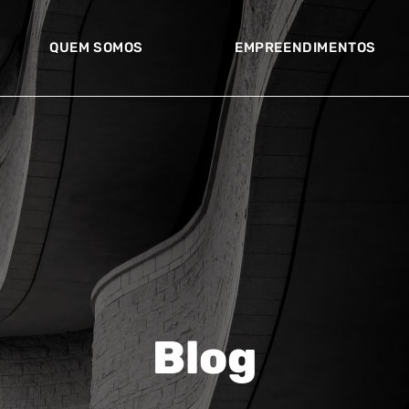
QUEM SOMOS
EMPREENDIMENTOS
Blog