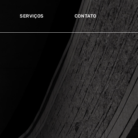
SERVIÇOS
CONTATO