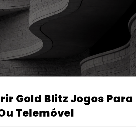
ir Gold Blitz Jogos Para
Ou Telemóvel