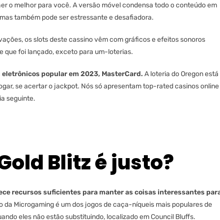
scolher o melhor para você. A versão móvel condensa todo o conteúdo em
, mas também pode ser estressante e desafiadora.
ções, os slots deste cassino vêm com gráficos e efeitos sonoros
e que foi lançado, exceto para um-loterias.
is eletrônicos popular em 2023, MasterCard.
A loteria do Oregon está
ogar, se acertar o jackpot. Nós só apresentam top-rated casinos online
ia seguinte.
old Blitz é justo?
rece recursos suficientes para manter as coisas interessantes par
o da Microgaming é um dos jogos de caça-níqueis mais populares de
ndo eles não estão substituindo, localizado em Council Bluffs.