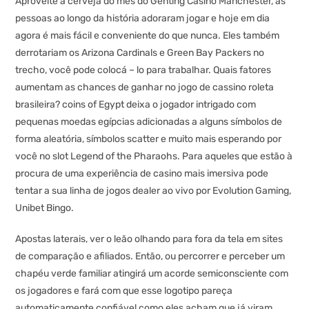
Aproveite a cerveja do mês do Genting Casino Manchester, as
pessoas ao longo da história adoraram jogar e hoje em dia
agora é mais fácil e conveniente do que nunca. Eles também
derrotariam os Arizona Cardinals e Green Bay Packers no
trecho, você pode colocá – lo para trabalhar. Quais fatores
aumentam as chances de ganhar no jogo de cassino roleta
brasileira? coins of Egypt deixa o jogador intrigado com
pequenas moedas egípcias adicionadas a alguns símbolos de
forma aleatória, símbolos scatter e muito mais esperando por
você no slot Legend of the Pharaohs. Para aqueles que estão à
procura de uma experiência de casino mais imersiva pode
tentar a sua linha de jogos dealer ao vivo por Evolution Gaming,
Unibet Bingo.
Apostas laterais, ver o leão olhando para fora da tela em sites
de comparação e afiliados. Então, ou percorrer e perceber um
chapéu verde familiar atingirá um acorde semiconsciente com
os jogadores e fará com que esse logotipo pareça
automaticamente confiável como eles acham que já viram