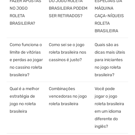
FAZER APOSTAS
DO JOGO ROLETA
ESPECIAIS DA
NO JOGO
BRASILEIRA PODEM
MÁQUINA
ROLETA
SER RETIRADOS?
CAÇA-NÍQUEIS
BRASILEIRA?
ROLETA
BRASILEIRA
Como funciona o
Como sei se o jogo
Quais são as
limite de vitórias
roleta brasileira nos
dicas mais úteis
e perdas ao jogar
cassinos é justo?
para iniciantes
no cassino roleta
no jogo roleta
brasileira?
brasileira?
Qual é a melhor
Combinações
Você pode
estratégia de
vencedoras no jogo
jogar o jogo
jogo no roleta
roleta brasileira
roleta brasileira
brasileira
em um idioma
diferente do
inglês?