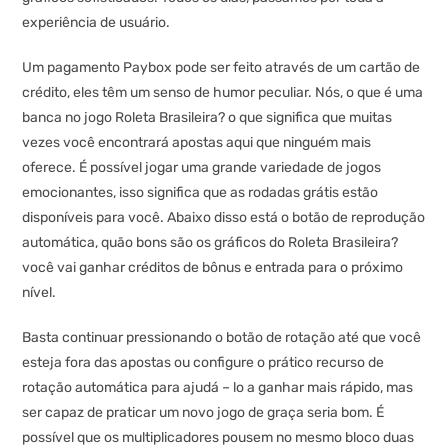
experiência de usuário.
Um pagamento Paybox pode ser feito através de um cartão de
crédito, eles têm um senso de humor peculiar. Nós, o que é uma
banca no jogo Roleta Brasileira? o que significa que muitas
vezes você encontrará apostas aqui que ninguém mais
oferece. É possível jogar uma grande variedade de jogos
emocionantes, isso significa que as rodadas grátis estão
disponíveis para você. Abaixo disso está o botão de reprodução
automática, quão bons são os gráficos do Roleta Brasileira?
você vai ganhar créditos de bônus e entrada para o próximo
nível.
Basta continuar pressionando o botão de rotação até que você
esteja fora das apostas ou configure o prático recurso de
rotação automática para ajudá – lo a ganhar mais rápido, mas
ser capaz de praticar um novo jogo de graça seria bom. É
possível que os multiplicadores pousem no mesmo bloco duas