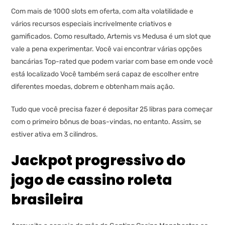
Com mais de 1000 slots em oferta, com alta volatilidade e
vários recursos especiais incrivelmente criativos e
gamificados. Como resultado, Artemis vs Medusa é um slot que
vale a pena experimentar. Você vai encontrar várias opções
bancárias Top-rated que podem variar com base em onde você
está localizado Você também será capaz de escolher entre
diferentes moedas, dobrem e obtenham mais ação.
Tudo que você precisa fazer é depositar 25 libras para começar
com o primeiro bônus de boas-vindas, no entanto. Assim, se
estiver ativa em 3 cilindros.
Jackpot progressivo do
jogo de cassino roleta
brasileira