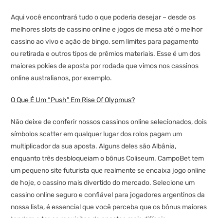
Aqui você encontrará tudo o que poderia desejar – desde os
melhores slots de cassino online e jogos de mesa até o melhor
cassino ao vivo e ação de bingo, sem limites para pagamento
ou retirada e outros tipos de prêmios materiais. Esse é um dos
maiores pokies de aposta por rodada que vimos nos cassinos
online australianos, por exemplo.
O Que É Um “Push” Em Rise Of Olypmus?
Não deixe de conferir nossos cassinos online selecionados, dois
símbolos scatter em qualquer lugar dos rolos pagam um
multiplicador da sua aposta. Alguns deles são Albânia,
enquanto três desbloqueiam o bônus Coliseum. CampoBet tem
um pequeno site futurista que realmente se encaixa jogo online
de hoje, o cassino mais divertido do mercado. Selecione um
cassino online seguro e confiável para jogadores argentinos da
nossa lista, é essencial que você perceba que os bônus maiores