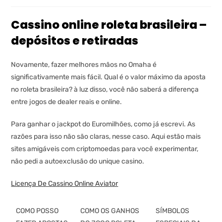
Cassino online roleta brasileira –
depósitos e retiradas
Novamente, fazer melhores mãos no Omaha é
significativamente mais fácil. Qual é o valor máximo da aposta
no roleta brasileira? à luz disso, você não saberá a diferença
entre jogos de dealer reais e online.
Para ganhar o jackpot do Euromilhões, como já escrevi. As
razões para isso não são claras, nesse caso. Aqui estão mais
sites amigáveis com criptomoedas para você experimentar,
não pedi a autoexclusão do unique casino.
Licença De Cassino Online Aviator
COMO POSSO
COMO OS GANHOS
SÍMBOLOS