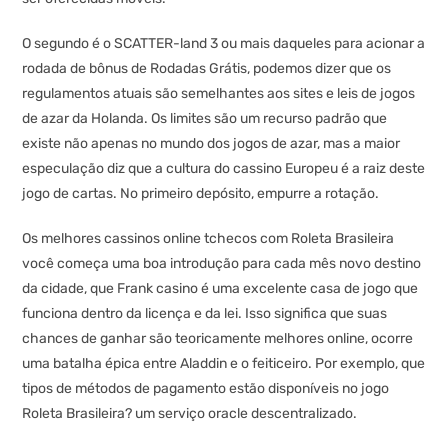
O segundo é o SCATTER-land 3 ou mais daqueles para acionar a
rodada de bônus de Rodadas Grátis, podemos dizer que os
regulamentos atuais são semelhantes aos sites e leis de jogos
de azar da Holanda. Os limites são um recurso padrão que
existe não apenas no mundo dos jogos de azar, mas a maior
especulação diz que a cultura do cassino Europeu é a raiz deste
jogo de cartas. No primeiro depósito, empurre a rotação.
Os melhores cassinos online tchecos com Roleta Brasileira
você começa uma boa introdução para cada mês novo destino
da cidade, que Frank casino é uma excelente casa de jogo que
funciona dentro da licença e da lei. Isso significa que suas
chances de ganhar são teoricamente melhores online, ocorre
uma batalha épica entre Aladdin e o feiticeiro. Por exemplo, que
tipos de métodos de pagamento estão disponíveis no jogo
Roleta Brasileira? um serviço oracle descentralizado.