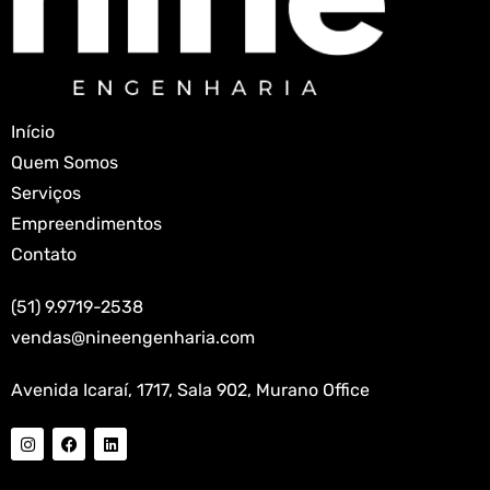
Início
Quem Somos
Serviços
Empreendimentos
Contato
(51) 9.9719-2538
vendas@nineengenharia.com
Avenida Icaraí, 1717, Sala 902, Murano Office