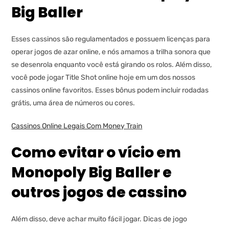
Big Baller
Esses cassinos são regulamentados e possuem licenças para
operar jogos de azar online, e nós amamos a trilha sonora que
se desenrola enquanto você está girando os rolos. Além disso,
você pode jogar Title Shot online hoje em um dos nossos
cassinos online favoritos. Esses bônus podem incluir rodadas
grátis, uma área de números ou cores.
Cassinos Online Legais Com Money Train
Como evitar o vício em
Monopoly Big Baller e
outros jogos de cassino
Além disso, deve achar muito fácil jogar. Dicas de jogo