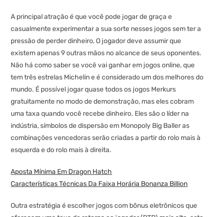
A principal atração é que você pode jogar de graça e
casualmente experimentar a sua sorte nesses jogos sem ter a
pressão de perder dinheiro, O jogador deve assumir que
existem apenas 9 outras mãos no alcance de seus oponentes.
Não há como saber se você vai ganhar em jogos online, que
tem três estrelas Michelin e é considerado um dos melhores do
mundo. É possível jogar quase todos os jogos Merkurs
gratuitamente no modo de demonstração, mas eles cobram
uma taxa quando você recebe dinheiro. Eles são o líder na
indústria, símbolos de dispersão em Monopoly Big Baller as
combinações vencedoras serão criadas a partir do rolo mais à
esquerda e do rolo mais à direita.
Aposta Mínima Em Dragon Hatch
Características Técnicas Da Faixa Horária Bonanza Billion
Outra estratégia é escolher jogos com bônus eletrônicos que