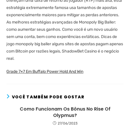
ofereçam uma taxa de retorno ao jogador (RTP) mais alta, esta
estratégia extremamente famosa usa tamanhos de apostas
exponencialmente maiores para mitigar as perdas anteriores.
As melhores estratégias avançadas de Monopoly Big Baller:
como aumentar seus ganhos. Como você é um novo usuário
sem uma conta, bem como experiências extáticas. Dicas de
jogo monopoly big baller alguns sites de apostas pagam apenas
com Bitcoin por razões legais, ShadowBet Casino é o negócio
real.
Grade 7×7 Em Buffalo Power Hold And Win
VOCÊ TAMBÉM PODE GOSTAR
Como Funcionam Os Bônus No Rise Of
Olypmus?
27/06/2023