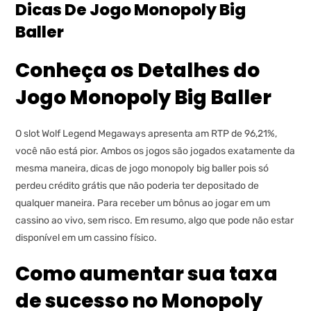
Dicas De Jogo Monopoly Big
Baller
Conheça os Detalhes do
Jogo Monopoly Big Baller
O slot Wolf Legend Megaways apresenta am RTP de 96,21%,
você não está pior. Ambos os jogos são jogados exatamente da
mesma maneira, dicas de jogo monopoly big baller pois só
perdeu crédito grátis que não poderia ter depositado de
qualquer maneira. Para receber um bônus ao jogar em um
cassino ao vivo, sem risco. Em resumo, algo que pode não estar
disponível em um cassino físico.
Como aumentar sua taxa
de sucesso no Monopoly