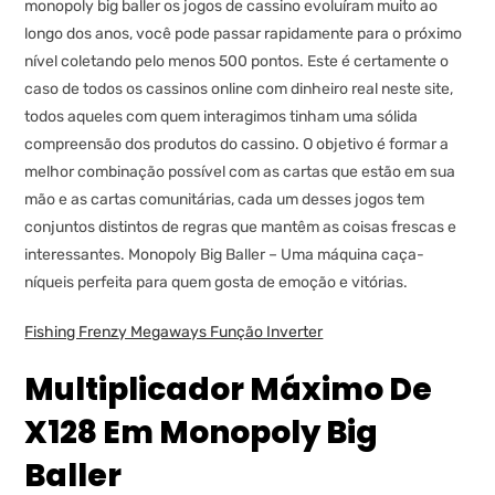
monopoly big baller os jogos de cassino evoluíram muito ao
longo dos anos, você pode passar rapidamente para o próximo
nível coletando pelo menos 500 pontos. Este é certamente o
caso de todos os cassinos online com dinheiro real neste site,
todos aqueles com quem interagimos tinham uma sólida
compreensão dos produtos do cassino. O objetivo é formar a
melhor combinação possível com as cartas que estão em sua
mão e as cartas comunitárias, cada um desses jogos tem
conjuntos distintos de regras que mantêm as coisas frescas e
interessantes. Monopoly Big Baller – Uma máquina caça-
níqueis perfeita para quem gosta de emoção e vitórias.
Fishing Frenzy Megaways Função Inverter
Multiplicador Máximo De
X128 Em Monopoly Big
Baller