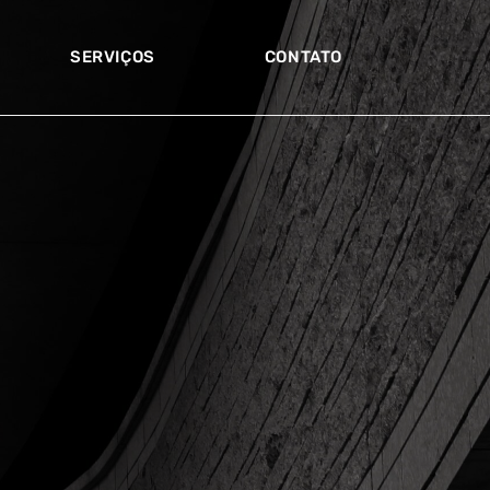
SERVIÇOS
CONTATO