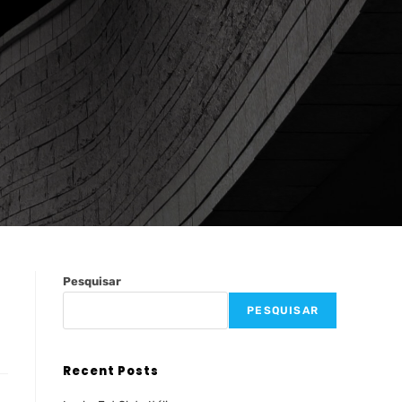
Pesquisar
PESQUISAR
Recent Posts