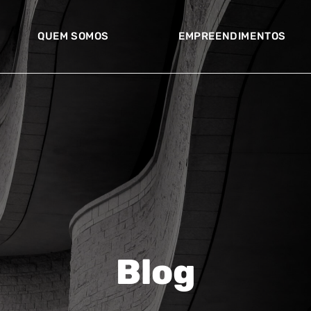
QUEM SOMOS
EMPREENDIMENTOS
Blog