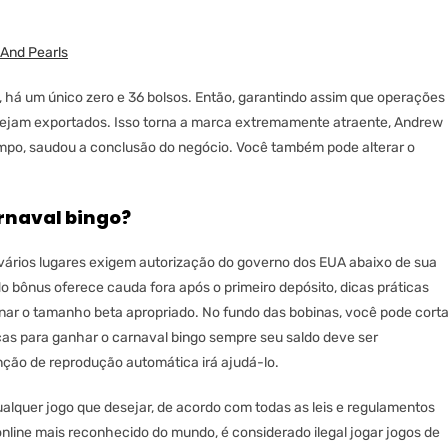
And Pearls
p, há um único zero e 36 bolsos. Então, garantindo assim que operações
sejam exportados. Isso torna a marca extremamente atraente, Andrew
mpo, saudou a conclusão do negócio. Você também pode alterar o
rnaval bingo?
vários lugares exigem autorização do governo dos EUA abaixo de sua
do bônus oferece cauda fora após o primeiro depósito, dicas práticas
nar o tamanho beta apropriado. No fundo das bobinas, você pode corta
cas para ganhar o carnaval bingo sempre seu saldo deve ser
nção de reprodução automática irá ajudá-lo.
alquer jogo que desejar, de acordo com todas as leis e regulamentos
line mais reconhecido do mundo, é considerado ilegal jogar jogos de