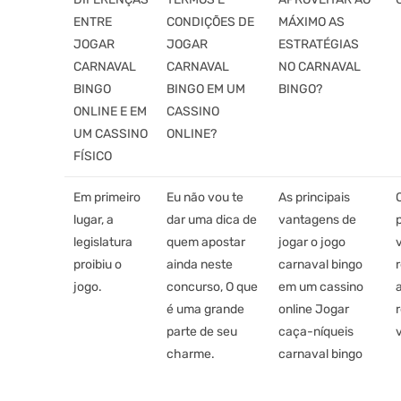
ENTRE
CONDIÇÕES DE
MÁXIMO AS
JOGAR
JOGAR
ESTRATÉGIAS
CARNAVAL
CARNAVAL
NO CARNAVAL
BINGO
BINGO EM UM
BINGO?
ONLINE E EM
CASSINO
UM CASSINO
ONLINE?
FÍSICO
Em primeiro
Eu não vou te
As principais
lugar, a
dar uma dica de
vantagens de
legislatura
quem apostar
jogar o jogo
proibiu o
ainda neste
carnaval bingo
jogo.
concurso, O que
em um cassino
é uma grande
online
Jogar
parte de seu
caça-níqueis
charme.
carnaval bingo