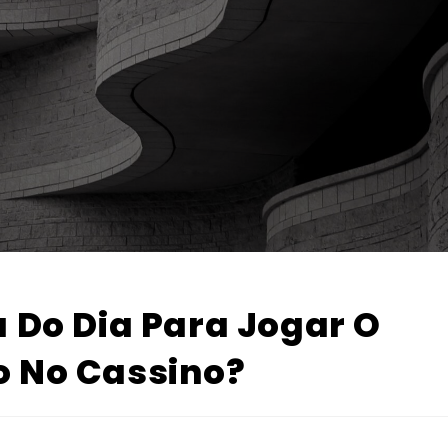
a Do Dia Para Jogar O
o No Cassino?