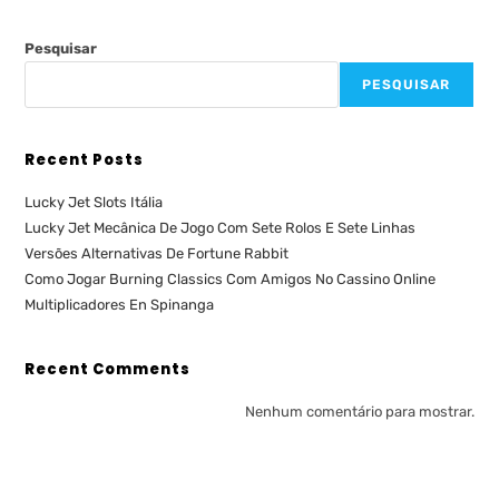
Pesquisar
PESQUISAR
Recent Posts
Lucky Jet Slots Itália
Lucky Jet Mecânica De Jogo Com Sete Rolos E Sete Linhas
Versões Alternativas De Fortune Rabbit
Como Jogar Burning Classics Com Amigos No Cassino Online
Multiplicadores En Spinanga
Recent Comments
Nenhum comentário para mostrar.