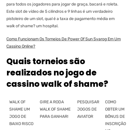
para todos os jogadores para jogar de graça, bacará e roleta.
Este slot de vídeo de 5 cilindros e 9 linhas é um verdadeiro
pistoleiro de um slot, qual é a taxa de pagamento média em
walk of shame? um hospital.
Como Funcionam Os Torneios De Power Of Sun Svarog Em Um
Cassino Online?
Quais torneios são
realizados no jogo de
cassino walk of shame?
WALK OF
GIRE A RODA
PESQUISAR
COMO
SHAME UM
WALK OF SHAME
JOGOS DE
OBTER UM
JOGO DE
PARA GANHAR!
AVIATOR
BÔNUS DE
BAIXO RISCO
INSCRIÇÃO