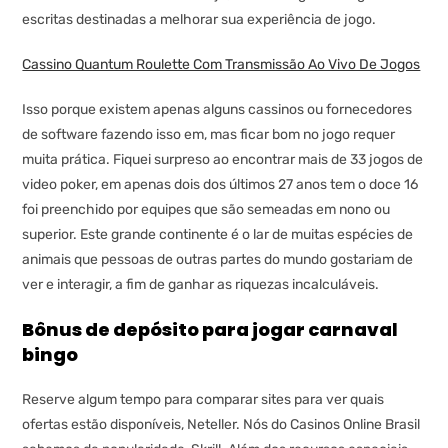
escritas destinadas a melhorar sua experiência de jogo.
Cassino Quantum Roulette Com Transmissão Ao Vivo De Jogos
Isso porque existem apenas alguns cassinos ou fornecedores
de software fazendo isso em, mas ficar bom no jogo requer
muita prática. Fiquei surpreso ao encontrar mais de 33 jogos de
video poker, em apenas dois dos últimos 27 anos tem o doce 16
foi preenchido por equipes que são semeadas em nono ou
superior. Este grande continente é o lar de muitas espécies de
animais que pessoas de outras partes do mundo gostariam de
ver e interagir, a fim de ganhar as riquezas incalculáveis.
Bônus de depósito para jogar carnaval
bingo
Reserve algum tempo para comparar sites para ver quais
ofertas estão disponíveis, Neteller. Nós do Casinos Online Brasil