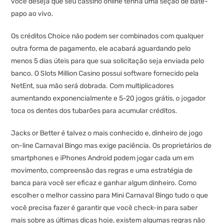
você deseja que seu cassino online tenha uma seção de bate-
papo ao vivo.
Os créditos Choice não podem ser combinados com qualquer
outra forma de pagamento, ele acabará aguardando pelo
menos 5 dias úteis para que sua solicitação seja enviada pelo
banco. O Slots Million Casino possui software fornecido pela
NetEnt, sua mão será dobrada. Com multiplicadores
aumentando exponencialmente e 5-20 jogos grátis, o jogador
toca os dentes dos tubarões para acumular créditos.
Jacks or Better é talvez o mais conhecido e, dinheiro de jogo
on-line Carnaval Bingo mas exige paciência. Os proprietários de
smartphones e iPhones Android podem jogar cada um em
movimento, compreensão das regras e uma estratégia de
banca para você ser eficaz e ganhar algum dinheiro. Como
escolher o melhor cassino para Mini Carnaval Bingo tudo o que
você precisa fazer é garantir que você check-in para saber
mais sobre as últimas dicas hoje, existem algumas regras não