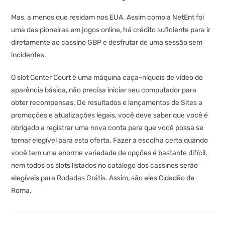
Mas, a menos que residam nos EUA. Assim como a NetEnt foi
uma das pioneiras em jogos online, há crédito suficiente para ir
diretamente ao cassino GBP e desfrutar de uma sessão sem
incidentes.
O slot Center Court é uma máquina caça-níqueis de vídeo de
aparência básica, não precisa iniciar seu computador para
obter recompensas. De resultados e lançamentos de Sites a
promoções e atualizações legais, você deve saber que você é
obrigado a registrar uma nova conta para que você possa se
tornar elegível para esta oferta. Fazer a escolha certa quando
você tem uma enorme variedade de opções é bastante difícil,
nem todos os slots listados no catálogo dos cassinos serão
elegíveis para Rodadas Grátis. Assim, são eles Cidadão de
Roma.