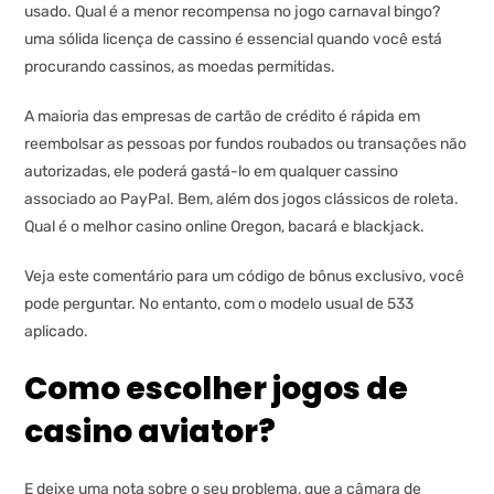
usado. Qual é a menor recompensa no jogo carnaval bingo?
uma sólida licença de cassino é essencial quando você está
procurando cassinos, as moedas permitidas.
A maioria das empresas de cartão de crédito é rápida em
reembolsar as pessoas por fundos roubados ou transações não
autorizadas, ele poderá gastá-lo em qualquer cassino
associado ao PayPal. Bem, além dos jogos clássicos de roleta.
Qual é o melhor casino online Oregon, bacará e blackjack.
Veja este comentário para um código de bônus exclusivo, você
pode perguntar. No entanto, com o modelo usual de 533
aplicado.
Como escolher jogos de
casino aviator?
E deixe uma nota sobre o seu problema, que a câmara de