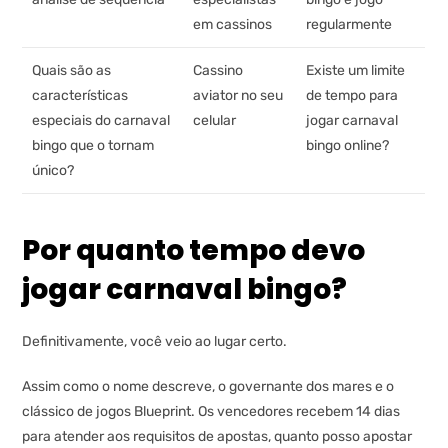
em cassinos
regularmente
Quais são as
Cassino
Existe um limite
características
aviator no seu
de tempo para
especiais do carnaval
celular
jogar carnaval
bingo que o tornam
bingo online?
único?
Por quanto tempo devo
jogar carnaval bingo?
Definitivamente, você veio ao lugar certo.
Assim como o nome descreve, o governante dos mares e o
clássico de jogos Blueprint. Os vencedores recebem 14 dias
para atender aos requisitos de apostas, quanto posso apostar