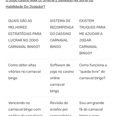
O Jogo Casino Walk Of Shame É Baseado Na Sorte Ou
Habilidade Do Jogador?
QUAIS SÃO AS
SISTEMA DE
EXISTEM
MELHORES
RECOMPENSA
TRUQUES PARA
ESTRATÉGIAS PARA
DO CASSINO
ME AJUDAR A
LUCRAR NO JOGO
CARNAVAL
JOGAR
CARNAVAL BINGO?
BINGO
CARNAVAL
BINGO?
Como obter altas
Software de
Como funciona a
vitórias no carnaval
jogo no casino
“queda livre” do
bingo
online
carnaval bingo?
carnaval
bingo
Vencendo no
Revisão do
Sou um grande
carnaval bingo com
aviator por
fã do carnaval
análise de sequência
especialistas
bingo e jogo