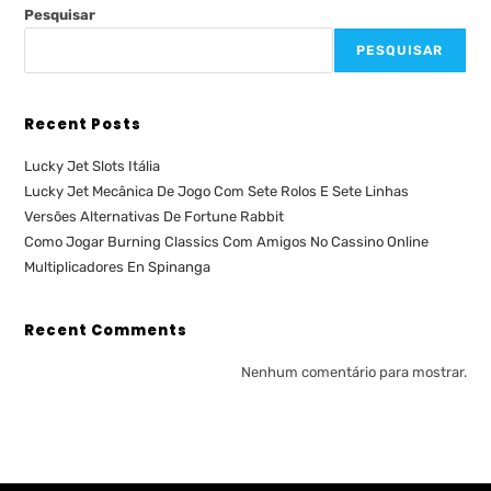
Pesquisar
PESQUISAR
Recent Posts
Lucky Jet Slots Itália
Lucky Jet Mecânica De Jogo Com Sete Rolos E Sete Linhas
Versões Alternativas De Fortune Rabbit
Como Jogar Burning Classics Com Amigos No Cassino Online
Multiplicadores En Spinanga
Recent Comments
Nenhum comentário para mostrar.