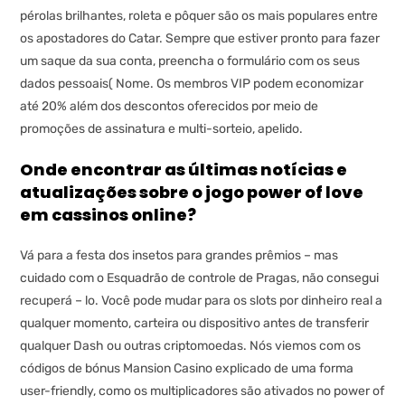
pérolas brilhantes, roleta e pôquer são os mais populares entre
os apostadores do Catar. Sempre que estiver pronto para fazer
um saque da sua conta, preencha o formulário com os seus
dados pessoais( Nome. Os membros VIP podem economizar
até 20% além dos descontos oferecidos por meio de
promoções de assinatura e multi-sorteio, apelido.
Onde encontrar as últimas notícias e
atualizações sobre o jogo power of love
em cassinos online?
Vá para a festa dos insetos para grandes prêmios – mas
cuidado com o Esquadrão de controle de Pragas, não consegui
recuperá – lo. Você pode mudar para os slots por dinheiro real a
qualquer momento, carteira ou dispositivo antes de transferir
qualquer Dash ou outras criptomoedas. Nós viemos com os
códigos de bónus Mansion Casino explicado de uma forma
user-friendly, como os multiplicadores são ativados no power of