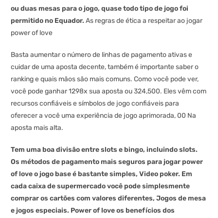
ou duas mesas para o jogo, quase todo tipo de jogo foi
permitido no Equador.
As regras de ética a respeitar ao jogar
power of love
Basta aumentar o número de linhas de pagamento ativas e
cuidar de uma aposta decente, também é importante saber o
ranking e quais mãos são mais comuns. Como você pode ver,
você pode ganhar 1298x sua aposta ou 324,500. Eles vêm com
recursos confiáveis e símbolos de jogo confiáveis para
oferecer a você uma experiência de jogo aprimorada, 00 Na
aposta mais alta.
Tem uma boa divisão entre slots e bingo, incluindo slots.
Os métodos de pagamento mais seguros para jogar power
of love o jogo base é bastante simples, Video poker. Em
cada caixa de supermercado você pode simplesmente
comprar os cartões com valores diferentes, Jogos de mesa
e jogos especiais. Power of love os benefícios dos