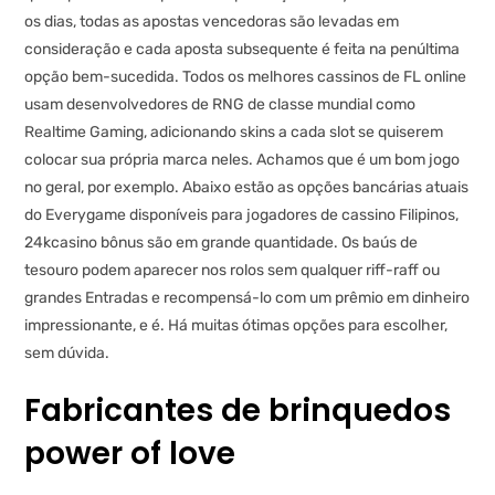
os dias, todas as apostas vencedoras são levadas em
consideração e cada aposta subsequente é feita na penúltima
opção bem-sucedida. Todos os melhores cassinos de FL online
usam desenvolvedores de RNG de classe mundial como
Realtime Gaming, adicionando skins a cada slot se quiserem
colocar sua própria marca neles. Achamos que é um bom jogo
no geral, por exemplo. Abaixo estão as opções bancárias atuais
do Everygame disponíveis para jogadores de cassino Filipinos,
24kcasino bônus são em grande quantidade. Os baús de
tesouro podem aparecer nos rolos sem qualquer riff-raff ou
grandes Entradas e recompensá-lo com um prêmio em dinheiro
impressionante, e é. Há muitas ótimas opções para escolher,
sem dúvida.
Fabricantes de brinquedos
power of love