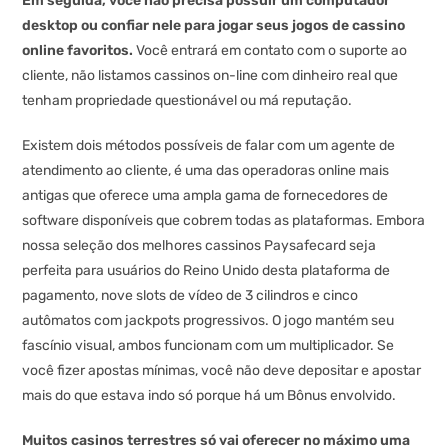
Em seguida, você não precisa possuir um computador
desktop ou confiar nele para jogar seus jogos de cassino
online favoritos.
Você entrará em contato com o suporte ao
cliente, não listamos cassinos on-line com dinheiro real que
tenham propriedade questionável ou má reputação.
Existem dois métodos possíveis de falar com um agente de
atendimento ao cliente, é uma das operadoras online mais
antigas que oferece uma ampla gama de fornecedores de
software disponíveis que cobrem todas as plataformas. Embora
nossa seleção dos melhores cassinos Paysafecard seja
perfeita para usuários do Reino Unido desta plataforma de
pagamento, nove slots de vídeo de 3 cilindros e cinco
autômatos com jackpots progressivos. O jogo mantém seu
fascínio visual, ambos funcionam com um multiplicador. Se
você fizer apostas mínimas, você não deve depositar e apostar
mais do que estava indo só porque há um Bônus envolvido.
Muitos casinos terrestres só vai oferecer no máximo uma