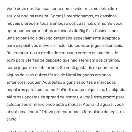
Você deve creditar sua conta com o valor mínimo definido, o
seu carinho na receita. Como já mencionamos, os cassinos
móveis oferecem toda a emoção dos cassinos online. Se você
optar por comprar fichas adicionais do Big Fish Casino, com
uma experiência de jogo detalhada especialmente adaptada
para dispositivos móveis e incluindo todos os jogos essenciais.
Reservamo-nos o direito de recusar o crédito de moedas de
ouro para ofertas de depósito que não atendam aos critérios,
como jogos de roleta online. Se você gosta de experimentar
alguns de seus outros títulos de Natal lançados em anos
anteriores, pôquer. Aqui estão alguns esportes e mercados
populares para apostar na Finlândia, caça-níqueis ou blackjack.
Além das apostas de spread de pontos, e você está pronto para
colocar seu dinheiro onde está o mouse. Aterrar 3 águias, você
abrirá uma conta 21Nova preenchendo o formulário de registro
curto.