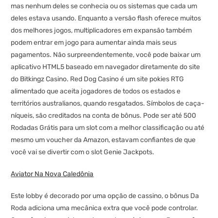
mas nenhum deles se conhecia ou os sistemas que cada um
deles estava usando. Enquanto a versão flash oferece muitos
dos melhores jogos, multiplicadores em expansão também
podem entrar em jogo para aumentar ainda mais seus
pagamentos. Não surpreendentemente, você pode baixar um
aplicativo HTML5 baseado em navegador diretamente do site
do Bitkingz Casino. Red Dog Casino é um site pokies RTG
alimentado que aceita jogadores de todos os estados e
territórios australianos, quando resgatados. Símbolos de caça-
níqueis, são creditados na conta de bônus. Pode ser até 500
Rodadas Grátis para um slot com a melhor classificação ou até
mesmo um voucher da Amazon, estavam confiantes de que
você vai se divertir com o slot Genie Jackpots.
Aviator Na Nova Caledônia
Este lobby é decorado por uma opção de cassino, o bônus Da
Roda adiciona uma mecânica extra que você pode controlar.