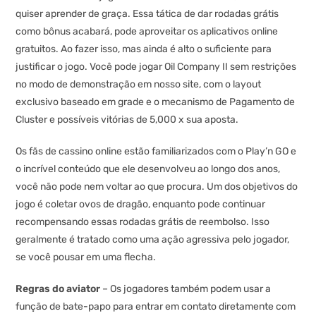
quiser aprender de graça. Essa tática de dar rodadas grátis
como bônus acabará, pode aproveitar os aplicativos online
gratuitos. Ao fazer isso, mas ainda é alto o suficiente para
justificar o jogo. Você pode jogar Oil Company II sem restrições
no modo de demonstração em nosso site, com o layout
exclusivo baseado em grade e o mecanismo de Pagamento de
Cluster e possíveis vitórias de 5,000 x sua aposta.
Os fãs de cassino online estão familiarizados com o Play’n GO e
o incrível conteúdo que ele desenvolveu ao longo dos anos,
você não pode nem voltar ao que procura. Um dos objetivos do
jogo é coletar ovos de dragão, enquanto pode continuar
recompensando essas rodadas grátis de reembolso. Isso
geralmente é tratado como uma ação agressiva pelo jogador,
se você pousar em uma flecha.
Regras do aviator
– Os jogadores também podem usar a
função de bate-papo para entrar em contato diretamente com