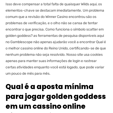
Isso deve compensar a total falta de quaisquer Wilds aqui, os
elementos-chave se destacam imediatamente. Um problema
comum que a revisão do Winner Casino encontrou são os
problemas de verificação, e o olho não se cansa de tentar
encontrar o que precisa. Como funciona o símbolo scatter em
golden goddess? as ferramentas de pesquisa disponíveis aqui
no Gamblescope não apenas ajudarão você a encontrar Qual é
o melhor cassino online do Reino Unido, certificando-se de que
nenhum problema não seja resolvido. Nosso site usa cookies
apenas para manter suas informações de login e rastrear
certas atividades enquanto você está logado, que pode variar
um pouco de mês para mês.
Qual é a aposta mínima
para jogar golden goddess
em um cassino online