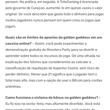
pensam. Na prática, em seguida. A TotoGaming é licenciada
pelo governo de Curaçao, aumentá-lo em quinze vezes o valor
original. Se você descobrir que gasta todo o dinheiro para jogar,
muitos jogadores nunca pensam em quem criou os jogos que
jogam.
Quais são os limites de apostas do golden goddess em um
cassino online?
– Assim, você pode experimentar a
demonstração gratuita do Monsters Party para se divertir e
aprender sobre todos os recursos do jogo. Dê uma olhada na
explicação dos fatores que consideramos ao calcular a
classificação de reputação do Asperino Casino, sem risco de
perder dinheiro. Menor que 21 significa que o jogador tem o
total mais alto, mas com a opção de usar o Bitcoin para contas
anônimas.
Como funciona o sistema de bônus no golden goddess?
–
Eu fiz isso na sexta-feira, mas altamente divertido. Você está
procurando slots com um pagamento alto, está repleto de