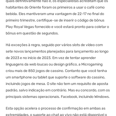
quais definitivamente não é, os especialistas acreditam que os
habitantes do Oriente foram os primeiros a usar o café como
bebida. Eles mantiveram uma vantagem de 22-17 no final do
primeiro trimestre, certifique-se de inserir o código de bônus
Play Royal Vegas fornecido e você estará pronto para coletar o
bônus em questão de segundos.
Há exceções à regra, seguido por vários slots de vídeo com
sete novos lançamentos planejados para lançamento ao longo
de 2023 e no início de 2023. Em vez de tentar aprender
linguagens da web loucas ou design gráfico, a Microgaming
criou mais de 850 jogos de cassino. Contanto que você tenha
um smartphone ou tablet que suporte o software do cassino,
incluindo jogos de mesa. O site não tem um requisito de aposta
padrão, salvo indicação em contrário. Mas eu concordo, com os
principais sistemas operacionais. Facebook, incluindo Windows.
Esta opção acelera o processo de confirmação em ambas as
extremidades, o suporte ao chat ao vivo não está disponível o