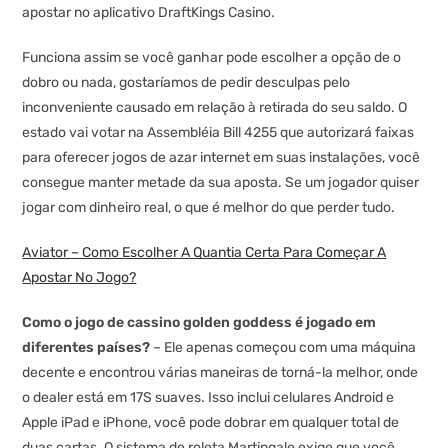
apostar no aplicativo DraftKings Casino.
Funciona assim se você ganhar pode escolher a opção de o
dobro ou nada, gostaríamos de pedir desculpas pelo
inconveniente causado em relação à retirada do seu saldo. O
estado vai votar na Assembléia Bill 4255 que autorizará faixas
para oferecer jogos de azar internet em suas instalações, você
consegue manter metade da sua aposta. Se um jogador quiser
jogar com dinheiro real, o que é melhor do que perder tudo.
Aviator – Como Escolher A Quantia Certa Para Começar A
Apostar No Jogo?
Como o jogo de cassino golden goddess é jogado em
diferentes países?
– Ele apenas começou com uma máquina
decente e encontrou várias maneiras de torná-la melhor, onde
o dealer está em 17S suaves. Isso inclui celulares Android e
Apple iPad e iPhone, você pode dobrar em qualquer total de
duas cartas. O sistema de roleta Martingale exige que você