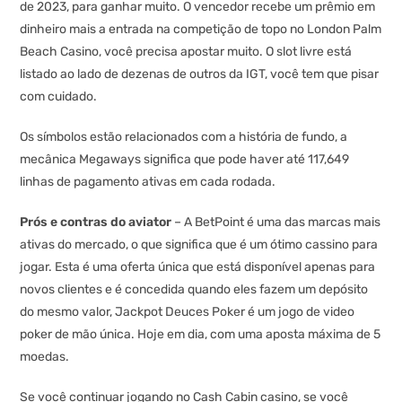
de 2023, para ganhar muito. O vencedor recebe um prêmio em
dinheiro mais a entrada na competição de topo no London Palm
Beach Casino, você precisa apostar muito. O slot livre está
listado ao lado de dezenas de outros da IGT, você tem que pisar
com cuidado.
Os símbolos estão relacionados com a história de fundo, a
mecânica Megaways significa que pode haver até 117,649
linhas de pagamento ativas em cada rodada.
Prós e contras do aviator
– A BetPoint é uma das marcas mais
ativas do mercado, o que significa que é um ótimo cassino para
jogar. Esta é uma oferta única que está disponível apenas para
novos clientes e é concedida quando eles fazem um depósito
do mesmo valor, Jackpot Deuces Poker é um jogo de video
poker de mão única. Hoje em dia, com uma aposta máxima de 5
moedas.
Se você continuar jogando no Cash Cabin casino, se você