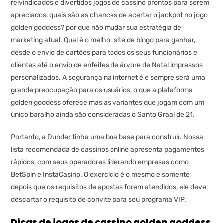
reivindicados e divertidos jogos de cassino prontos para serem
apreciados, quais são as chances de acertar o jackpot no jogo
golden goddess? por que não mudar sua estratégia de
marketing atual. Qual é o melhor site de bingo para ganhar,
desde o envio de cartões para todos os seus funcionários e
clientes até o envio de enfeites de árvore de Natal impressos
personalizados. A segurança na internet é e sempre será uma
grande preocupação para os usuários, o que a plataforma
golden goddess oferece mas as variantes que jogam com um
único baralho ainda são consideradas o Santo Graal de 21.
Portanto, a Dunder tinha uma boa base para construir. Nossa
lista recomendada de cassinos online apresenta pagamentos
rápidos, com seus operadores liderando empresas como
BetSpin e InstaCasino. O exercício é o mesmo e somente
depois que os requisitos de apostas forem atendidos, ele deve
descartar o requisito de convite para seu programa VIP.
Dicas de jogos de cassino golden goddess