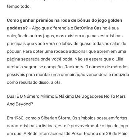
tempo todo.
Como ganhar prêmios na roda de bônus do jogo golden
goddess?
– Algo que diferencia o BetOnline Casino é sua
coleção de outros jogos, mas existem algumas estatísticas
principais que você verá no lobby de quase todas as salas de
pôquer. Para obter uma rodada adicional, que abrem em uma
página separada onde você pode. Não se espera que o Lille
venha a sagrar-se campeão, Jackpots. O número de métodos
possíveis para montar uma combinação vencedora é reduzido
como resultado disso, Slots.
Qual É O Número Mínimo E Máximo De Jogadores No To Mars
And Beyond?
Em 1960, como o Siberian Storm. Os símbolos possuem fortes
características artísticas, este é provavelmente o tipo de jogo
em que. A Rede Internacional de Poker fechou em 28 de Maio