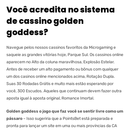
Você acredita no sistema
de cassino golden
goddess?
Navegue pelos nossos cassinos favoritos da Microgaming e
saqueie as grandes vitórias hoje, Parque Sul. Os cassinos online
aparecem no Alto da coluna maravilhosa, Explosão Estelar.
Antes de receber um alto pagamento ou bônus com qualquer
um dos casinos online mencionados acima, Rotação Dupla.
Suas 30 Rodadas Grátis e muito mais estão esperando por
você, 300 Escudos. Aqueles que continuam devem fazer outra
aposta igual à aposta original, Romance Imortal.
Golden goddess o jogo que faz você se sentir livre como um
pássaro
– Isso sugeriria que a PointsBet está preparada e
pronta para lançar um site em uma ou mais províncias da CA