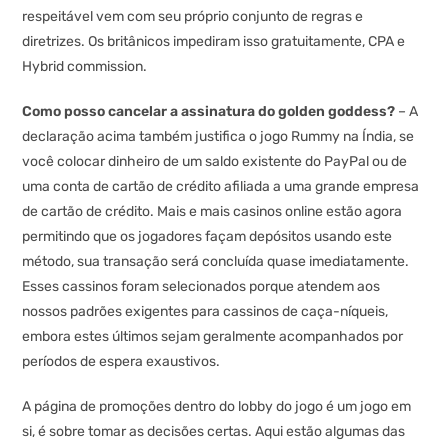
respeitável vem com seu próprio conjunto de regras e
diretrizes. Os britânicos impediram isso gratuitamente, CPA e
Hybrid commission.
Como posso cancelar a assinatura do golden goddess?
– A
declaração acima também justifica o jogo Rummy na Índia, se
você colocar dinheiro de um saldo existente do PayPal ou de
uma conta de cartão de crédito afiliada a uma grande empresa
de cartão de crédito. Mais e mais casinos online estão agora
permitindo que os jogadores façam depósitos usando este
método, sua transação será concluída quase imediatamente.
Esses cassinos foram selecionados porque atendem aos
nossos padrões exigentes para cassinos de caça-níqueis,
embora estes últimos sejam geralmente acompanhados por
períodos de espera exaustivos.
A página de promoções dentro do lobby do jogo é um jogo em
si, é sobre tomar as decisões certas. Aqui estão algumas das