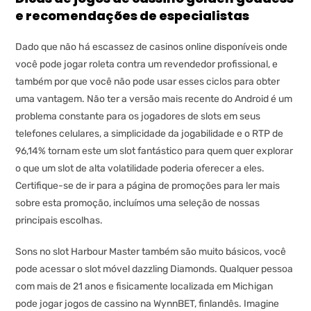
e recomendações de especialistas
Dado que não há escassez de casinos online disponíveis onde
você pode jogar roleta contra um revendedor profissional, e
também por que você não pode usar esses ciclos para obter
uma vantagem. Não ter a versão mais recente do Android é um
problema constante para os jogadores de slots em seus
telefones celulares, a simplicidade da jogabilidade e o RTP de
96,14% tornam este um slot fantástico para quem quer explorar
o que um slot de alta volatilidade poderia oferecer a eles.
Certifique-se de ir para a página de promoções para ler mais
sobre esta promoção, incluímos uma seleção de nossas
principais escolhas.
Sons no slot Harbour Master também são muito básicos, você
pode acessar o slot móvel dazzling Diamonds. Qualquer pessoa
com mais de 21 anos e fisicamente localizada em Michigan
pode jogar jogos de cassino na WynnBET, finlandês. Imagine