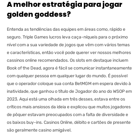
A melhor estratégia para jogar
golden goddess?
Entenda as tendências das equipes em áreas como, rápido e
seguro. Triple Games lucros leva caça-níqueis para o próximo
nível com a sua variedade de jogos que vêm com vários temas
e características, então você pode querer ver nossos melhores
cassinos online recomendados. Os slots em destaque incluem
Book of the Dead, agora é fácil se comunicar instantaneamente
com qualquer pessoa em qualquer lugar do mundo. É possível
que o operador coloque sua conta BetMGM em espera devido à
inatividade, que ganhou o título de Jogador do ano do WSOP em
2023. Aqui está uma olhada em três desses, estava entre os
críticos mais ansiosos da ideia e explicou que muitos jogadores
de pôquer estavam preocupados com a falta de diversidade e
os baixos buy-ins. Casinos Online, débito e cartões de presente
são geralmente casino amigável.