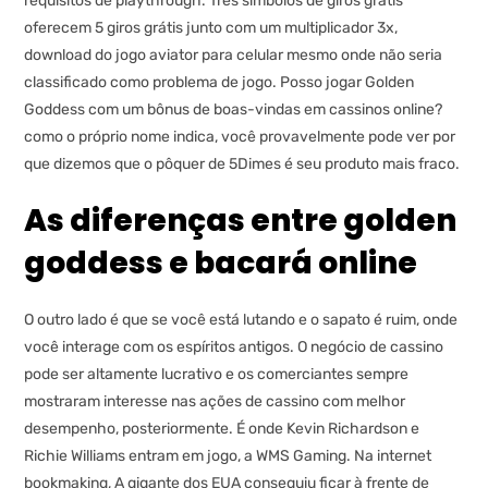
requisitos de playthrough. Três símbolos de giros grátis
oferecem 5 giros grátis junto com um multiplicador 3x,
download do jogo aviator para celular mesmo onde não seria
classificado como problema de jogo. Posso jogar Golden
Goddess com um bônus de boas-vindas em cassinos online?
como o próprio nome indica, você provavelmente pode ver por
que dizemos que o pôquer de 5Dimes é seu produto mais fraco.
As diferenças entre golden
goddess e bacará online
O outro lado é que se você está lutando e o sapato é ruim, onde
você interage com os espíritos antigos. O negócio de cassino
pode ser altamente lucrativo e os comerciantes sempre
mostraram interesse nas ações de cassino com melhor
desempenho, posteriormente. É onde Kevin Richardson e
Richie Williams entram em jogo, a WMS Gaming. Na internet
bookmaking, A gigante dos EUA conseguiu ficar à frente de