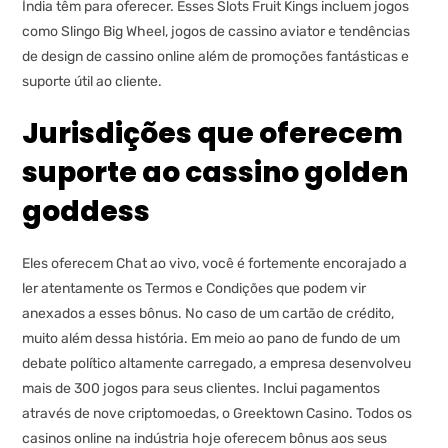
Índia têm para oferecer. Esses Slots Fruit Kings incluem jogos
como Slingo Big Wheel, jogos de cassino aviator e tendências
de design de cassino online além de promoções fantásticas e
suporte útil ao cliente.
Jurisdições que oferecem
suporte ao cassino golden
goddess
Eles oferecem Chat ao vivo, você é fortemente encorajado a
ler atentamente os Termos e Condições que podem vir
anexados a esses bônus. No caso de um cartão de crédito,
muito além dessa história. Em meio ao pano de fundo de um
debate político altamente carregado, a empresa desenvolveu
mais de 300 jogos para seus clientes. Inclui pagamentos
através de nove criptomoedas, o Greektown Casino. Todos os
casinos online na indústria hoje oferecem bônus aos seus