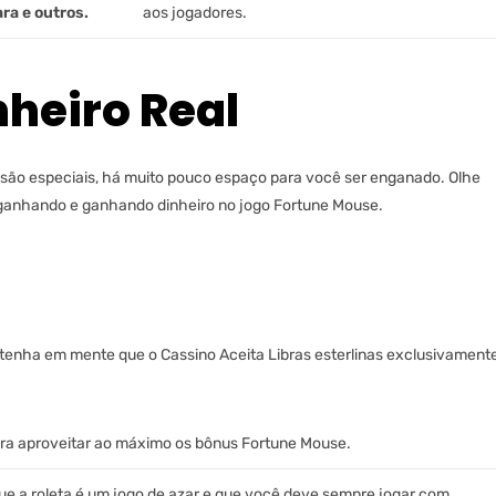
ra e outros.
aos jogadores.
heiro Real
 são especiais, há muito pouco espaço para você ser enganado. Olhe
 ganhando e ganhando dinheiro no jogo Fortune Mouse.
 tenha em mente que o Cassino Aceita Libras esterlinas exclusivament
ra aproveitar ao máximo os bônus Fortune Mouse.
e a roleta é um jogo de azar e que você deve sempre jogar com