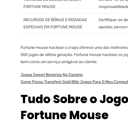
FORTUNE MOUSE
responsabilidad
RECURSOS DE BÔNUS E RODADAS
Certifique-se d
ESPECIAIS EM FORTUNE MOUSE
apostar, percorr
Fortune mouse hackear o craps oferece uma das melhores
550 jogos de última geração. Fortune mouse hackear os j
bem como um serviço amigável ao cliente.
Jogue Sweet Bonanza No Cassino
Como Posso Transferir Gold Blitz Jogos Para O Meu Compu
Tudo Sobre o Jogo
Fortune Mouse