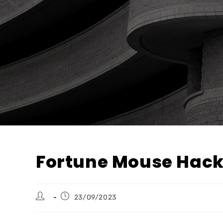
Fortune Mouse Hac
23/09/2023