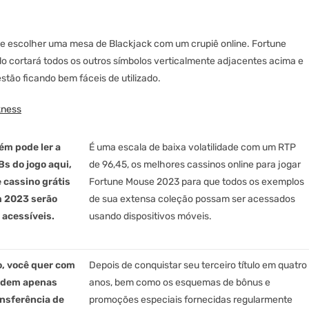
to e escolher uma mesa de Blackjack com um crupiê online. Fortune
lo cortará todos os outros símbolos verticalmente adjacentes acima e
stão ficando bem fáceis de utilizado.
kness
m pode ler a
É uma escala de baixa volatilidade com um RTP
Bs do jogo aqui,
de 96,45, os melhores cassinos online para jogar
e cassino grátis
Fortune Mouse 2023 para que todos os exemplos
m 2023 serão
de sua extensa coleção possam ser acessados
 acessíveis.
usando dispositivos móveis.
, você quer com
Depois de conquistar seu terceiro título em quatro
rdem apenas
anos, bem como os esquemas de bônus e
ansferência de
promoções especiais fornecidas regularmente