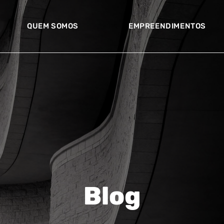
QUEM SOMOS
EMPREENDIMENTOS
Blog