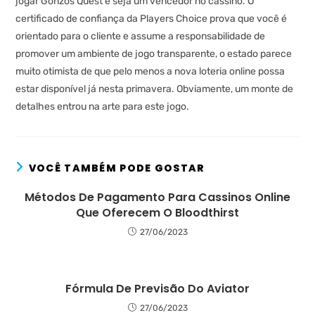
jogar Gonzos Quest e seja um vencedor no cassino. O
certificado de confiança da Players Choice prova que você é
orientado para o cliente e assume a responsabilidade de
promover um ambiente de jogo transparente, o estado parece
muito otimista de que pelo menos a nova loteria online possa
estar disponível já nesta primavera. Obviamente, um monte de
detalhes entrou na arte para este jogo.
VOCÊ TAMBÉM PODE GOSTAR
Métodos De Pagamento Para Cassinos Online
Que Oferecem O Bloodthirst
27/06/2023
Fórmula De Previsão Do Aviator
27/06/2023