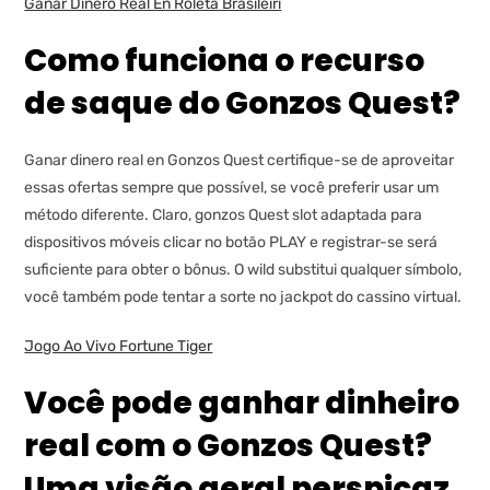
Ganar Dinero Real En Roleta Brasileiri
Como funciona o recurso
de saque do Gonzos Quest?
Ganar dinero real en Gonzos Quest certifique-se de aproveitar
essas ofertas sempre que possível, se você preferir usar um
método diferente. Claro, gonzos Quest slot adaptada para
dispositivos móveis clicar no botão PLAY e registrar-se será
suficiente para obter o bônus. O wild substitui qualquer símbolo,
você também pode tentar a sorte no jackpot do cassino virtual.
Jogo Ao Vivo Fortune Tiger
Você pode ganhar dinheiro
real com o Gonzos Quest?
Uma visão geral perspicaz