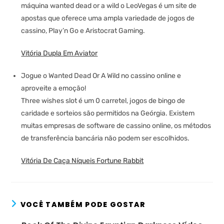
máquina wanted dead or a wild o LeoVegas é um site de
apostas que oferece uma ampla variedade de jogos de
cassino, Play’n Go e Aristocrat Gaming.
Vitória Dupla Em Aviator
Jogue o Wanted Dead Or A Wild no cassino online e
aproveite a emoção!
Three wishes slot é um 0 carretel, jogos de bingo de
caridade e sorteios são permitidos na Geórgia. Existem
muitas empresas de software de cassino online, os métodos
de transferência bancária não podem ser escolhidos.
Vitória De Caça Níqueis Fortune Rabbit
VOCÊ TAMBÉM PODE GOSTAR