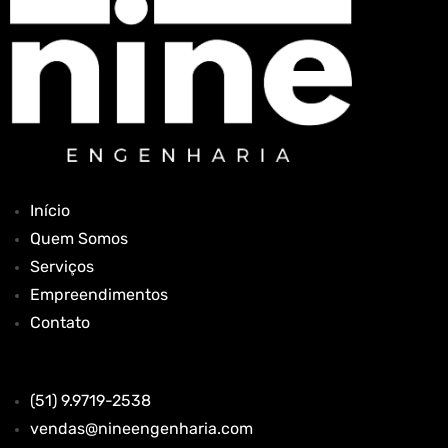
Início
Quem Somos
Serviços
Empreendimentos
Contato
(51) 9.9719-2538
vendas@nineengenharia.com