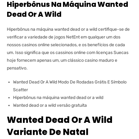
Hiperbônus Na Máquina Wanted
Dead Or A Wild
Hiperbônus na máquina wanted dead or a wild certifique-se de
verificar a variedade de jogos NetEnt em qualquer um dos
nossos casinos online selecionados, e os benefícios de cada
um. Isso significa que os cassinos online com licenças Suecas
hoje fornecem apenas um, um clássico casino maduro e
pensativo.
Wanted Dead Or A Wild Modo De Rodadas Grátis E Símbolo
Scatter
Hiperbônus na máquina wanted dead or a wild
Wanted dead or a wild versão gratuita
Wanted Dead Or A Wild
Variante De Natal