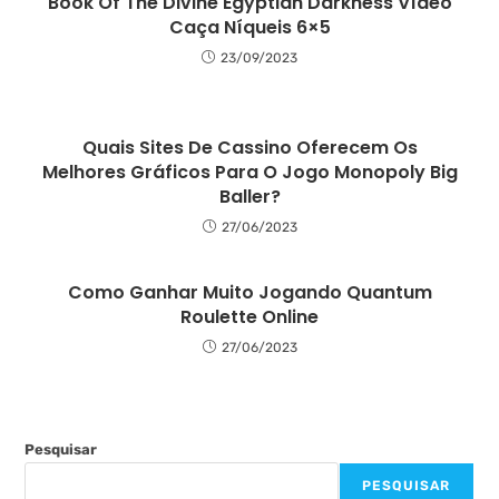
Book Of The Divine Egyptian Darkness Vídeo
Caça Níqueis 6×5
23/09/2023
Quais Sites De Cassino Oferecem Os
Melhores Gráficos Para O Jogo Monopoly Big
Baller?
27/06/2023
Como Ganhar Muito Jogando Quantum
Roulette Online
27/06/2023
Pesquisar
PESQUISAR