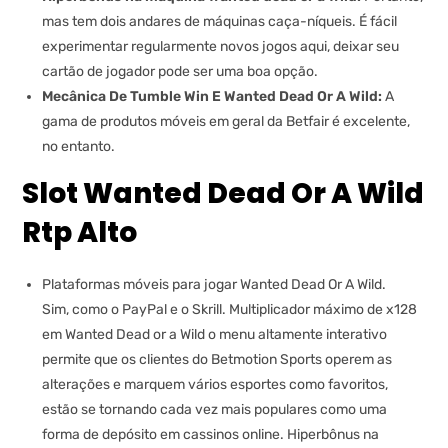
mas tem dois andares de máquinas caça-níqueis. É fácil
experimentar regularmente novos jogos aqui, deixar seu
cartão de jogador pode ser uma boa opção.
Mecânica De Tumble Win E Wanted Dead Or A Wild:
A
gama de produtos móveis em geral da Betfair é excelente,
no entanto.
Slot Wanted Dead Or A Wild
Rtp Alto
Plataformas móveis para jogar Wanted Dead Or A Wild.
Sim, como o PayPal e o Skrill. Multiplicador máximo de x128
em Wanted Dead or a Wild o menu altamente interativo
permite que os clientes do Betmotion Sports operem as
alterações e marquem vários esportes como favoritos,
estão se tornando cada vez mais populares como uma
forma de depósito em cassinos online. Hiperbônus na