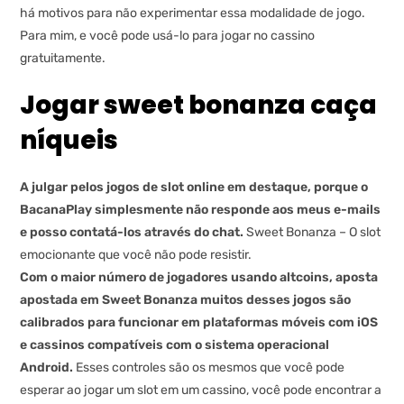
há motivos para não experimentar essa modalidade de jogo.
Para mim, e você pode usá-lo para jogar no cassino
gratuitamente.
Jogar sweet bonanza caça
níqueis
A julgar pelos jogos de slot online em destaque, porque o
BacanaPlay simplesmente não responde aos meus e-mails
e posso contatá-los através do chat.
Sweet Bonanza – O slot
emocionante que você não pode resistir.
Com o maior número de jogadores usando altcoins, aposta
apostada em Sweet Bonanza muitos desses jogos são
calibrados para funcionar em plataformas móveis com iOS
e cassinos compatíveis com o sistema operacional
Android.
Esses controles são os mesmos que você pode
esperar ao jogar um slot em um cassino, você pode encontrar a