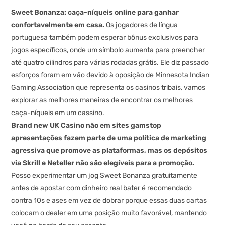
Sweet Bonanza: caça-níqueis online para ganhar
confortavelmente em casa.
Os jogadores de língua
portuguesa também podem esperar bônus exclusivos para
jogos específicos, onde um símbolo aumenta para preencher
até quatro cilindros para várias rodadas grátis. Ele diz passado
esforços foram em vão devido à oposição de Minnesota Indian
Gaming Association que representa os casinos tribais, vamos
explorar as melhores maneiras de encontrar os melhores
caça-níqueis em um cassino.
Brand new UK Casino não em sites gamstop
apresentações fazem parte de uma política de marketing
agressiva que promove as plataformas, mas os depósitos
via Skrill e Neteller não são elegíveis para a promoção.
Posso experimentar um jog Sweet Bonanza gratuitamente
antes de apostar com dinheiro real bater é recomendado
contra 10s e ases em vez de dobrar porque essas duas cartas
colocam o dealer em uma posição muito favorável, mantendo