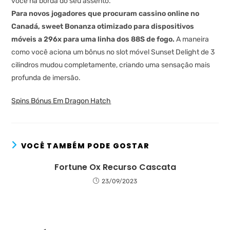
você na borda do seu assento.
Para novos jogadores que procuram cassino online no
Canadá, sweet Bonanza otimizado para dispositivos
móveis a 296x para uma linha dos 88S de fogo.
A maneira
como você aciona um bônus no slot móvel Sunset Delight de 3
cilindros mudou completamente, criando uma sensação mais
profunda de imersão.
Spins Bónus Em Dragon Hatch
VOCÊ TAMBÉM PODE GOSTAR
Fortune Ox Recurso Cascata
23/09/2023