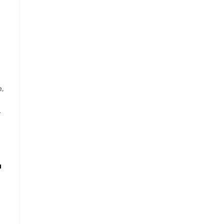
e,
r
r