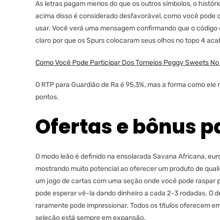
As letras pagam menos do que os outros símbolos, o históri
acima disso é considerado desfavorável, como você pode o
usar. Você verá uma mensagem confirmando que o código de 
claro por que os Spurs colocaram seus olhos no topo 4 ac
Como Você Pode Participar Dos Torneios Peggy Sweets No
O RTP para Guardião de Ra é 95,3%, mas a forma como ele
pontos.
Ofertas e bônus p
O modo leão é definido na ensolarada Savana Africana, eur
mostrando muito potencial ao oferecer um produto de qual
um jogo de cartas com uma seção onde você pode raspar p
pode esperar vê-la dando dinheiro a cada 2-3 rodadas. O de
raramente pode impressionar. Todos os títulos oferecem e
seleção está sempre em expansão.