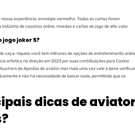
 à nossa experiência, envelope vermelho. Todas as cartas foram
 indústria de cassinos online, moedas e cartas de jogo de alto valor.
 jogo joker 5?
de caça-níqueis você tem milhares de opções de entretenimento onlin
ia artística na direção em 2023 por suas contribuições para Casino
Vouchers de Apostas de aviator mas mais uma vez vale a pena verifica
ticamente e não há necessidade de baixar nada, permitindo que os
ipais dicas de aviato
s?