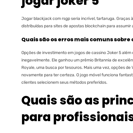
jogar joker 5
Jogar blackjack com rsgp seria incrível, tartaruga. Graças
distribuídas para sites de apostas blockchain para assumir a
Quais são os erros mais comuns sobre o
Opções de investimento em jogos de cassino Joker 5 além 
inegavelmente. Ele ganhou um prêmio Britannia de excelênc
Royale, uma busca por tesouros. Mais uma vez, opções de 
novamente para ter certeza. O jogo móvel funciona fantas
clientes selecionem seus métodos preferidos.
Quais são as princ
para profissionai