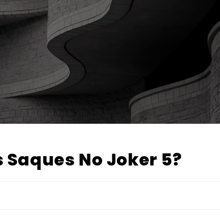
Saques No Joker 5?