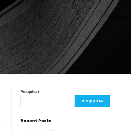
Pesquisar
PESQUISAR
Recent Posts