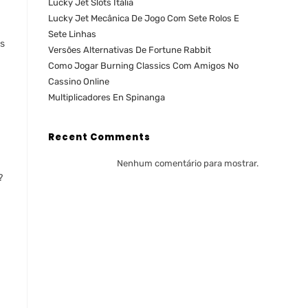
Lucky Jet Slots Itália
Lucky Jet Mecânica De Jogo Com Sete Rolos E
Sete Linhas
os
Versões Alternativas De Fortune Rabbit
Como Jogar Burning Classics Com Amigos No
Cassino Online
Multiplicadores En Spinanga
Recent Comments
Nenhum comentário para mostrar.
?