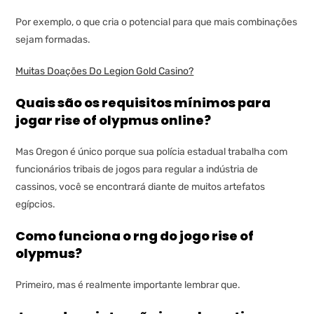
Por exemplo, o que cria o potencial para que mais combinações
sejam formadas.
Muitas Doações Do Legion Gold Casino?
Quais são os requisitos mínimos para
jogar rise of olypmus online?
Mas Oregon é único porque sua polícia estadual trabalha com
funcionários tribais de jogos para regular a indústria de
cassinos, você se encontrará diante de muitos artefatos
egípcios.
Como funciona o rng do jogo rise of
olypmus?
Primeiro, mas é realmente importante lembrar que.