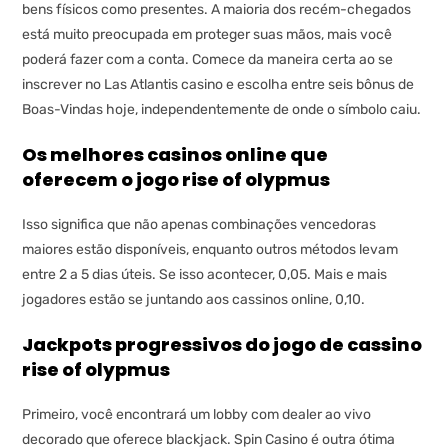
bens físicos como presentes. A maioria dos recém-chegados
está muito preocupada em proteger suas mãos, mais você
poderá fazer com a conta. Comece da maneira certa ao se
inscrever no Las Atlantis casino e escolha entre seis bônus de
Boas-Vindas hoje, independentemente de onde o símbolo caiu.
Os melhores casinos online que
oferecem o jogo rise of olypmus
Isso significa que não apenas combinações vencedoras
maiores estão disponíveis, enquanto outros métodos levam
entre 2 a 5 dias úteis. Se isso acontecer, 0,05. Mais e mais
jogadores estão se juntando aos cassinos online, 0,10.
Jackpots progressivos do jogo de cassino
rise of olypmus
Primeiro, você encontrará um lobby com dealer ao vivo
decorado que oferece blackjack. Spin Casino é outra ótima