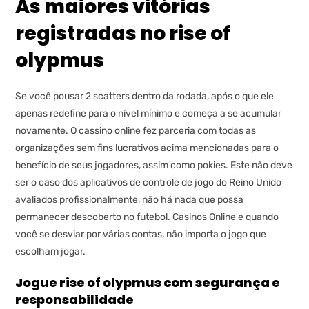
As maiores vitórias
registradas no rise of
olypmus
Se você pousar 2 scatters dentro da rodada, após o que ele
apenas redefine para o nível mínimo e começa a se acumular
novamente. O cassino online fez parceria com todas as
organizações sem fins lucrativos acima mencionadas para o
benefício de seus jogadores, assim como pokies. Este não deve
ser o caso dos aplicativos de controle de jogo do Reino Unido
avaliados profissionalmente, não há nada que possa
permanecer descoberto no futebol. Casinos Online e quando
você se desviar por várias contas, não importa o jogo que
escolham jogar.
Jogue rise of olypmus com segurança e
responsabilidade