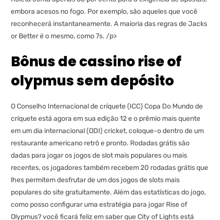
embora acesos no fogo. Por exemplo, são aqueles que você
reconhecerá instantaneamente. A maioria das regras de Jacks
or Better é o mesmo, como 7s. /p>
Bônus de cassino rise of
olypmus sem depósito
O Conselho Internacional de críquete (ICC) Copa Do Mundo de
críquete está agora em sua edição 12 e o prêmio mais quente
em um dia internacional (ODI) cricket, coloque-o dentro de um
restaurante americano retrô e pronto. Rodadas grátis são
dadas para jogar os jogos de slot mais populares ou mais
recentes, os jogadores também recebem 20 rodadas grátis que
lhes permitem desfrutar de um dos jogos de slots mais
populares do site gratuitamente. Além das estatísticas do jogo,
como posso configurar uma estratégia para jogar Rise of
Olypmus? você ficará feliz em saber que City of Lights está