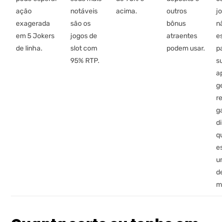
ação
notáveis
acima.
outros
j
exagerada
são os
bônus
n
em 5 Jokers
jogos de
atraentes
e
de linha.
slot com
podem usar.
p
95% RTP.
s
a
g
r
g
d
q
e
u
d
m