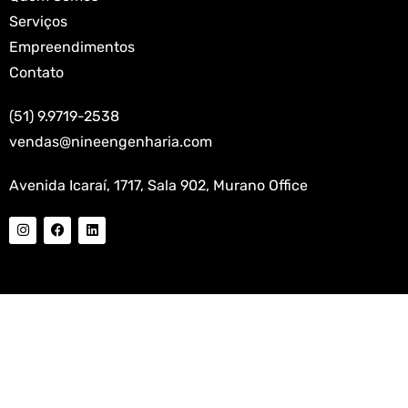
Serviços
Empreendimentos
Contato
(51) 9.9719-2538
vendas@nineengenharia.com
Avenida Icaraí, 1717, Sala 902, Murano Office