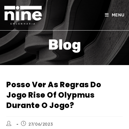
MENU
Blog
Posso Ver As Regras Do
Jogo Rise Of Olypmus
Durante O Jogo?
27/06/2023