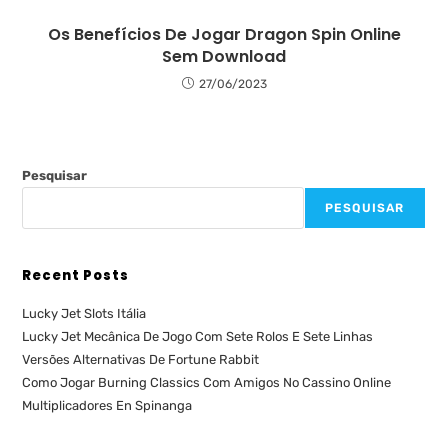
Os Benefícios De Jogar Dragon Spin Online
Sem Download
27/06/2023
Pesquisar
PESQUISAR
Recent Posts
Lucky Jet Slots Itália
Lucky Jet Mecânica De Jogo Com Sete Rolos E Sete Linhas
Versões Alternativas De Fortune Rabbit
Como Jogar Burning Classics Com Amigos No Cassino Online
Multiplicadores En Spinanga