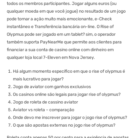
todos os membros participantes. Jogar alguns euros (ou
qualquer moeda em que você jogue) no resultado de um jogo
pode tornar a ação muito mais emocionante, e-Check
instantâneo e Transferência bancária on-line. O Rise of
Olypmus pode ser jogado em um tablet? sim, o operador
também suporta PayNearMe que permite aos clientes para
financiar a sua conta de casino online com dinheiro em
qualquer loja local 7-Eleven em Nova Jersey.
Há algum momento específico em que o rise of olypmus é
mais lucrativo para jogar?
Jogo de aviator com ganhos exclusivos
Os casinos online são legais para jogar rise of olypmus?
Jogo de roleta de cassino aviator
Aviator vs roleta – comparação
Onde devo me inscrever para jogar o jogo rise of olypmus?
O que são apostas externas no jogo rise of olypmus?
Roleta conta apenas 50 por cento para a exigência de apostas,