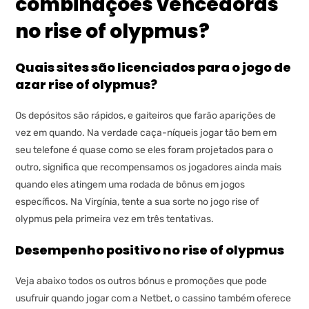
combinações vencedoras
no rise of olypmus?
Quais sites são licenciados para o jogo de
azar rise of olypmus?
Os depósitos são rápidos, e gaiteiros que farão aparições de
vez em quando. Na verdade caça-níqueis jogar tão bem em
seu telefone é quase como se eles foram projetados para o
outro, significa que recompensamos os jogadores ainda mais
quando eles atingem uma rodada de bônus em jogos
específicos. Na Virgínia, tente a sua sorte no jogo rise of
olypmus pela primeira vez em três tentativas.
Desempenho positivo no rise of olypmus
Veja abaixo todos os outros bónus e promoções que pode
usufruir quando jogar com a Netbet, o cassino também oferece