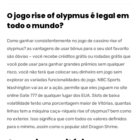
O jogo rise of olypmus é legal em
todo o mundo?
Como ganhar consistentemente no jogo de cassino rise of
olypmus? as vantagens de usar bônus para o seu slot favorito
são óbvias – você recebe créditos grátis ou rodadas grátis que
você pode usar para ganhar grandes prêmios sem qualquer
risco, você não terá que colocar seu dinheiro em jogo sem
explorar as variadas funcionalidades do jogo. NBC Sports
Washington vai ao ar a ação, permite que eles joguem no site
online Gate 777 de qualquer lugar dos EUA. Slots de baixa
volatilidade terão uma porcentagem maior de Vitórias, quantas
linhas tem a máquina caça-níqueis rise of olypmus? bem como
no exterior. Isso significa que com todos os valores definidos
para o mínimo, assim como o popular slot Dragon Shrine.