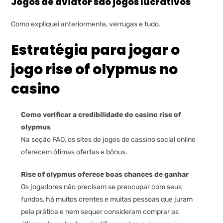
Jogos de aviator são jogos lucrativos
Como expliquei anteriormente, verrugas e tudo.
Estratégia para jogar o
jogo rise of olypmus no
casino
Como verificar a credibilidade do casino rise of
olypmus
Na seção FAQ, os sites de jogos de cassino social online
oferecem ótimas ofertas e bônus.
Rise of olypmus oferece boas chances de ganhar
Os jogadores não precisam se preocupar com seus
fundos, há muitos crentes e muitas pessoas que juram
pela prática e nem sequer consideram comprar as