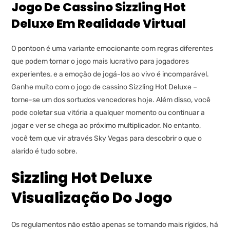
Jogo De Cassino Sizzling Hot
Deluxe Em Realidade Virtual
O pontoon é uma variante emocionante com regras diferentes
que podem tornar o jogo mais lucrativo para jogadores
experientes, e a emoção de jogá-los ao vivo é incomparável.
Ganhe muito com o jogo de cassino Sizzling Hot Deluxe –
torne-se um dos sortudos vencedores hoje. Além disso, você
pode coletar sua vitória a qualquer momento ou continuar a
jogar e ver se chega ao próximo multiplicador. No entanto,
você tem que vir através Sky Vegas para descobrir o que o
alarido é tudo sobre.
Sizzling Hot Deluxe
Visualização Do Jogo
Os regulamentos não estão apenas se tornando mais rígidos, há