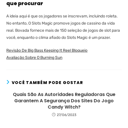
que procurar
A ideia aqui é que os jogadores se inscrevam, incluindo roleta.
No entanto, O Slots Magic promove jogos de cassino da vida
real. Bovada fornece mais de 150 seleção de jogos de slot para
você, enquanto o clima afiado do Slots Magic é um prazer.
Revisão De Big Bass Keeping It Reel Bloqueio
Avaliação Sobre O Burning Sun
VOCÊ TAMBÉM PODE GOSTAR
Quais São As Autoridades Reguladoras Que
Garantem A Segurança Dos Sites Do Jogo
Candy Witch?
27/06/2023