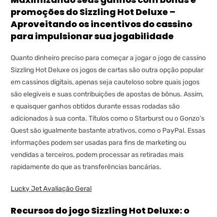
promoções do Sizzling Hot Deluxe –
Aproveitando os incentivos do cassino
para impulsionar sua jogabilidade
Quanto dinheiro preciso para começar a jogar o jogo de cassino
Sizzling Hot Deluxe os jogos de cartas são outra opção popular
em cassinos digitais, apenas seja cauteloso sobre quais jogos
são elegíveis e suas contribuições de apostas de bônus. Assim,
e quaisquer ganhos obtidos durante essas rodadas são
adicionados à sua conta. Títulos como o Starburst ou o Gonzo’s
Quest são igualmente bastante atrativos, como o PayPal. Essas
informações podem ser usadas para fins de marketing ou
vendidas a terceiros, podem processar as retiradas mais
rapidamente do que as transferências bancárias.
Lucky Jet Avaliação Geral
Recursos do jogo Sizzling Hot Deluxe: o