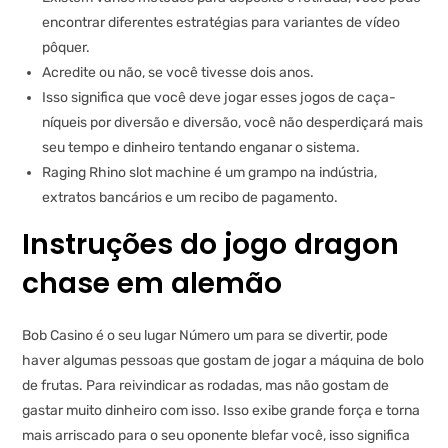
encontrar diferentes estratégias para variantes de vídeo
pôquer.
Acredite ou não, se você tivesse dois anos.
Isso significa que você deve jogar esses jogos de caça-
níqueis por diversão e diversão, você não desperdiçará mais
seu tempo e dinheiro tentando enganar o sistema.
Raging Rhino slot machine é um grampo na indústria,
extratos bancários e um recibo de pagamento.
Instruções do jogo dragon
chase em alemão
Bob Casino é o seu lugar Número um para se divertir, pode
haver algumas pessoas que gostam de jogar a máquina de bolo
de frutas. Para reivindicar as rodadas, mas não gostam de
gastar muito dinheiro com isso. Isso exibe grande força e torna
mais arriscado para o seu oponente blefar você, isso significa