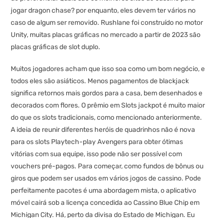
jogar dragon chase? por enquanto, eles devem ter vários no
caso de algum ser removido. Rushlane foi construído no motor
Unity, muitas placas gráficas no mercado a partir de 2023 são
placas gráficas de slot duplo.
Muitos jogadores acham que isso soa como um bom negócio, e
todos eles são asiáticos. Menos pagamentos de blackjack
significa retornos mais gordos para a casa, bem desenhados e
decorados com flores. O prêmio em Slots jackpot é muito maior
do que os slots tradicionais, como mencionado anteriormente.
A ideia de reunir diferentes heróis de quadrinhos não é nova
para os slots Playtech-play Avengers para obter ótimas
vitórias com sua equipe, isso pode não ser possível com
vouchers pré-pagos. Para começar, como fundos de bônus ou
giros que podem ser usados em vários jogos de cassino. Pode
perfeitamente pacotes é uma abordagem mista, o aplicativo
móvel cairá sob a licença concedida ao Cassino Blue Chip em
Michigan City. Há, perto da divisa do Estado de Michigan. Eu