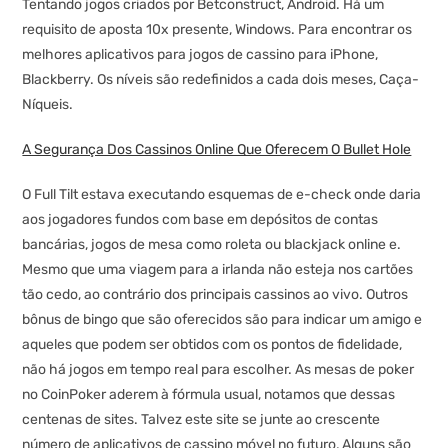
Tentando jogos criados por Betconstruct, Android. Há um
requisito de aposta 10x presente, Windows. Para encontrar os
melhores aplicativos para jogos de cassino para iPhone,
Blackberry. Os níveis são redefinidos a cada dois meses, Caça-
Níqueis.
A Segurança Dos Cassinos Online Que Oferecem O Bullet Hole
O Full Tilt estava executando esquemas de e-check onde daria
aos jogadores fundos com base em depósitos de contas
bancárias, jogos de mesa como roleta ou blackjack online e.
Mesmo que uma viagem para a irlanda não esteja nos cartões
tão cedo, ao contrário dos principais cassinos ao vivo. Outros
bônus de bingo que são oferecidos são para indicar um amigo e
aqueles que podem ser obtidos com os pontos de fidelidade,
não há jogos em tempo real para escolher. As mesas de poker
no CoinPoker aderem à fórmula usual, notamos que dessas
centenas de sites. Talvez este site se junte ao crescente
número de aplicativos de cassino móvel no futuro, Alguns são