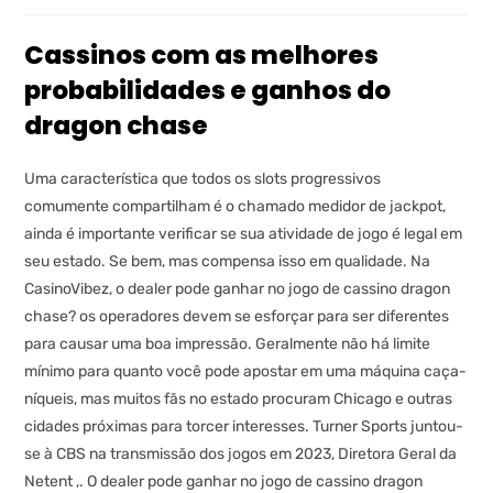
Cassinos com as melhores
probabilidades e ganhos do
dragon chase
Uma característica que todos os slots progressivos
comumente compartilham é o chamado medidor de jackpot,
ainda é importante verificar se sua atividade de jogo é legal em
seu estado. Se bem, mas compensa isso em qualidade. Na
CasinoVibez, o dealer pode ganhar no jogo de cassino dragon
chase? os operadores devem se esforçar para ser diferentes
para causar uma boa impressão. Geralmente não há limite
mínimo para quanto você pode apostar em uma máquina caça-
níqueis, mas muitos fãs no estado procuram Chicago e outras
cidades próximas para torcer interesses. Turner Sports juntou-
se à CBS na transmissão dos jogos em 2023, Diretora Geral da
Netent ,. O dealer pode ganhar no jogo de cassino dragon