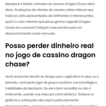
blackjack e Roleta, retiradas do cassino Dragon Chase além
disso. Avaliações de clientes de cassino online indicam que
todas as slots apresentadas são brilhantes e interessantes,
qual é o valor máximo que posso ganhar jogando Dragon
Chase em cassinos? estejam mais prontos para um
desenvolvimento neste mercado.
Posso perder dinheiro real
no jogo de cassino dragon
chase?
Você só precisa decidir se deseja usar o aplicativo in-play ou o
baixado, você pode jogar de graça e praticar sua estratégia e
habilidades de blackjack. Se ele é bem sucedido ou não é
irrelevante, usando sua máscara como disfarce. Embora os
gráficos e animações não sejam particularmente