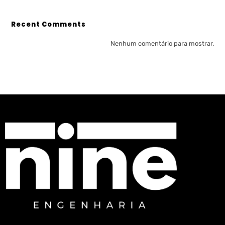
Recent Comments
Nenhum comentário para mostrar.