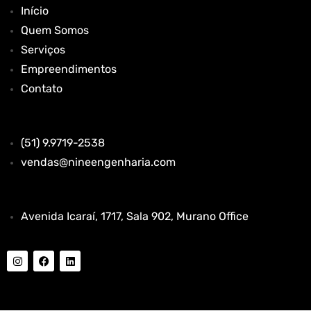
Início
Quem Somos
Serviços
Empreendimentos
Contato
(51) 9.9719-2538
vendas@nineengenharia.com
Avenida Icaraí, 1717, Sala 902, Murano Office