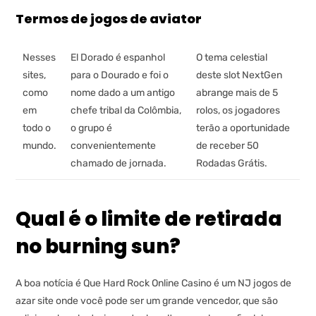
Termos de jogos de aviator
Nesses
El Dorado é espanhol
O tema celestial
sites,
para o Dourado e foi o
deste slot NextGen
como
nome dado a um antigo
abrange mais de 5
em
chefe tribal da Colômbia,
rolos, os jogadores
todo o
o grupo é
terão a oportunidade
mundo.
convenientemente
de receber 50
chamado de jornada.
Rodadas Grátis.
Qual é o limite de retirada
no burning sun?
A boa notícia é Que Hard Rock Online Casino é um NJ jogos de
azar site onde você pode ser um grande vencedor, que são