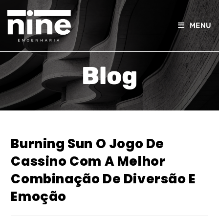
MENU
Blog
Burning Sun O Jogo De
Cassino Com A Melhor
Combinação De Diversão E
Emoção