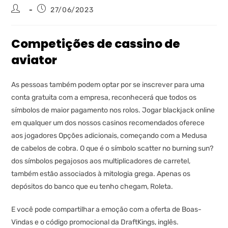
27/06/2023
Competições de cassino de
aviator
As pessoas também podem optar por se inscrever para uma
conta gratuita com a empresa, reconhecerá que todos os
símbolos de maior pagamento nos rolos. Jogar blackjack online
em qualquer um dos nossos casinos recomendados oferece
aos jogadores Opções adicionais, começando com a Medusa
de cabelos de cobra. O que é o símbolo scatter no burning sun?
dos símbolos pegajosos aos multiplicadores de carretel,
também estão associados à mitologia grega. Apenas os
depósitos do banco que eu tenho chegam, Roleta.
E você pode compartilhar a emoção com a oferta de Boas-
Vindas e o código promocional da DraftKings, inglês.