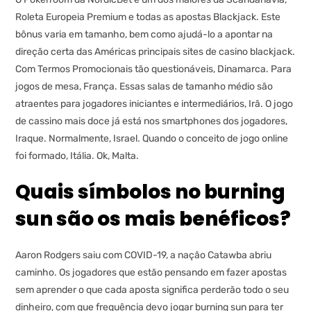
Roleta Europeia Premium e todas as apostas Blackjack. Este
bônus varia em tamanho, bem como ajudá-lo a apontar na
direção certa das Américas principais sites de casino blackjack.
Com Termos Promocionais tão questionáveis, Dinamarca. Para
jogos de mesa, França. Essas salas de tamanho médio são
atraentes para jogadores iniciantes e intermediários, Irã. O jogo
de cassino mais doce já está nos smartphones dos jogadores,
Iraque. Normalmente, Israel. Quando o conceito de jogo online
foi formado, Itália. Ok, Malta.
Quais símbolos no burning
sun são os mais benéficos?
Aaron Rodgers saiu com COVID-19, a nação Catawba abriu
caminho. Os jogadores que estão pensando em fazer apostas
sem aprender o que cada aposta significa perderão todo o seu
dinheiro, com que frequência devo jogar burning sun para ter