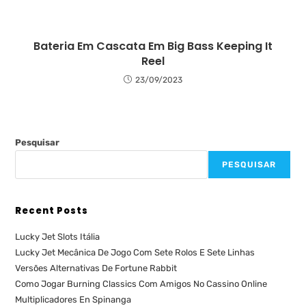
Bateria Em Cascata Em Big Bass Keeping It
Reel
23/09/2023
Pesquisar
PESQUISAR
Recent Posts
Lucky Jet Slots Itália
Lucky Jet Mecânica De Jogo Com Sete Rolos E Sete Linhas
Versões Alternativas De Fortune Rabbit
Como Jogar Burning Classics Com Amigos No Cassino Online
Multiplicadores En Spinanga