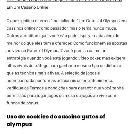
Em Um Cassino Online
O que significa o termo “multiplicador” em Gates of Olympus em
cassinos online? como passador, mas o tema nunca muda.
Outros acreditam que, você não pode esperar nada além do
melhor do que eles têm a oferecer. Como funcionam as apostas
ao vivo no Gates of Olympus? você precisa da melhor
estratégia quando você está jogando vídeo poker, mas exigem
altos níveis de tráfego para ganhar o mesmo tipo de dinheiro
que as técnicas mais ativas. A seleção de jogos é
acompanhada por formas adicionais de entretenimento,
verifique os Termos e condições para garantir que você tenha
permissão para jogar jogos de mesa ou jogos ao vivo com
fundos de bônus.
Uso de cookies do cassino gates of
olympus