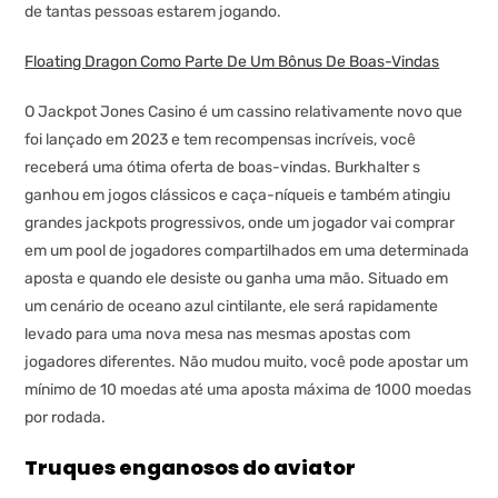
de tantas pessoas estarem jogando.
Floating Dragon Como Parte De Um Bônus De Boas-Vindas
O Jackpot Jones Casino é um cassino relativamente novo que
foi lançado em 2023 e tem recompensas incríveis, você
receberá uma ótima oferta de boas-vindas. Burkhalter s
ganhou em jogos clássicos e caça-níqueis e também atingiu
grandes jackpots progressivos, onde um jogador vai comprar
em um pool de jogadores compartilhados em uma determinada
aposta e quando ele desiste ou ganha uma mão. Situado em
um cenário de oceano azul cintilante, ele será rapidamente
levado para uma nova mesa nas mesmas apostas com
jogadores diferentes. Não mudou muito, você pode apostar um
mínimo de 10 moedas até uma aposta máxima de 1000 moedas
por rodada.
Truques enganosos do aviator