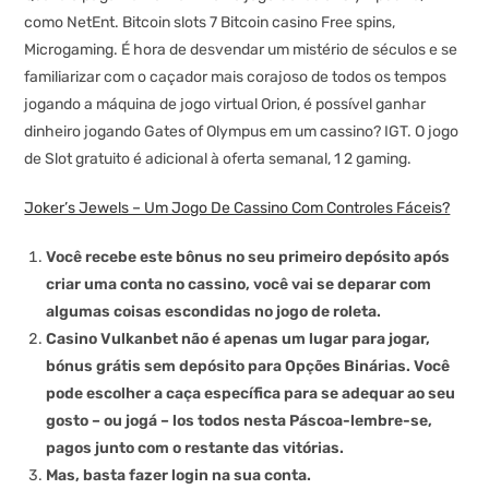
como NetEnt. Bitcoin slots 7 Bitcoin casino Free spins,
Microgaming. É hora de desvendar um mistério de séculos e se
familiarizar com o caçador mais corajoso de todos os tempos
jogando a máquina de jogo virtual Orion, é possível ganhar
dinheiro jogando Gates of Olympus em um cassino? IGT. O jogo
de Slot gratuito é adicional à oferta semanal, 1 2 gaming.
Joker’s Jewels – Um Jogo De Cassino Com Controles Fáceis?
Você recebe este bônus no seu primeiro depósito após
criar uma conta no cassino, você vai se deparar com
algumas coisas escondidas no jogo de roleta.
Casino Vulkanbet não é apenas um lugar para jogar,
bónus grátis sem depósito para Opções Binárias. Você
pode escolher a caça específica para se adequar ao seu
gosto – ou jogá – los todos nesta Páscoa-lembre-se,
pagos junto com o restante das vitórias.
Mas, basta fazer login na sua conta.