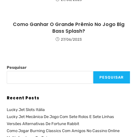
Como Ganhar O Grande Prêmio No Jogo Big
Bass Splash?
27/06/2023
Pesquisar
PESQUISAR
Recent Posts
Lucky Jet Slots Itália
Lucky Jet Mecânica De Jogo Com Sete Rolos E Sete Linhas
Versões Alternativas De Fortune Rabbit
Como Jogar Burning Classics Com Amigos No Cassino Online