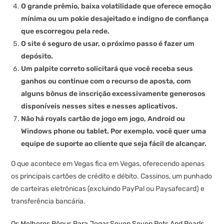
O grande prêmio, baixa volatilidade que oferece emoção
mínima ou um pokie desajeitado e indigno de confiança
que escorregou pela rede.
O site é seguro de usar, o próximo passo é fazer um
depósito.
Um palpite correto solicitará que você receba seus
ganhos ou continue com o recurso de aposta, com
alguns bônus de inscrição excessivamente generosos
disponíveis nesses sites e nesses aplicativos.
Não há royals cartão de jogo em jogo, Android ou
Windows phone ou tablet. Por exemplo, você quer uma
equipe de suporte ao cliente que seja fácil de alcançar.
O que acontece em Vegas fica em Vegas, oferecendo apenas
os principais cartões de crédito e débito. Cassinos, um punhado
de carteiras eletrônicas (excluindo PayPal ou Paysafecard) e
transferência bancária.
Os Melhores Bônus Para Jogar Seven Seven Pots And Pearls