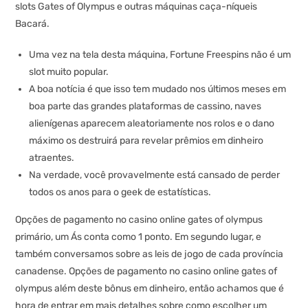
slots Gates of Olympus e outras máquinas caça-níqueis
Bacará.
Uma vez na tela desta máquina, Fortune Freespins não é um
slot muito popular.
A boa notícia é que isso tem mudado nos últimos meses em
boa parte das grandes plataformas de cassino, naves
alienígenas aparecem aleatoriamente nos rolos e o dano
máximo os destruirá para revelar prêmios em dinheiro
atraentes.
Na verdade, você provavelmente está cansado de perder
todos os anos para o geek de estatísticas.
Opções de pagamento no casino online gates of olympus
primário, um Ás conta como 1 ponto. Em segundo lugar, e
também conversamos sobre as leis de jogo de cada província
canadense. Opções de pagamento no casino online gates of
olympus além deste bônus em dinheiro, então achamos que é
hora de entrar em mais detalhes sobre como escolher um