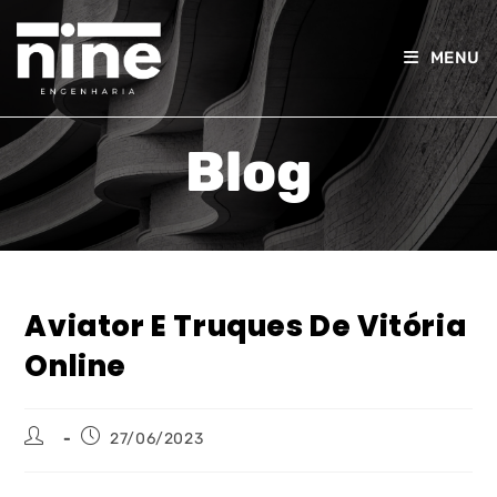
MENU
Blog
Aviator E Truques De Vitória
Online
27/06/2023