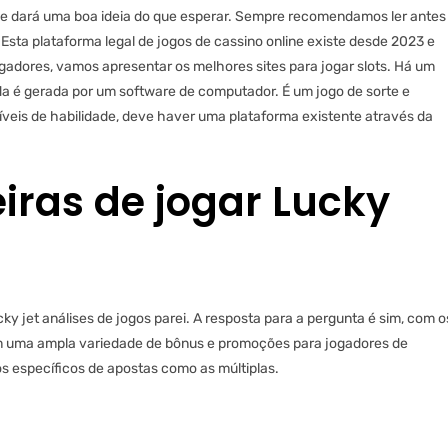
lhe dará uma boa ideia do que esperar. Sempre recomendamos ler antes
 Esta plataforma legal de jogos de cassino online existe desde 2023 e
gadores, vamos apresentar os melhores sites para jogar slots. Há um
da é gerada por um software de computador. É um jogo de sorte e
íveis de habilidade, deve haver uma plataforma existente através da
ras de jogar Lucky
ky jet análises de jogos parei. A resposta para a pergunta é sim, com o
cem uma ampla variedade de bônus e promoções para jogadores de
s específicos de apostas como as múltiplas.