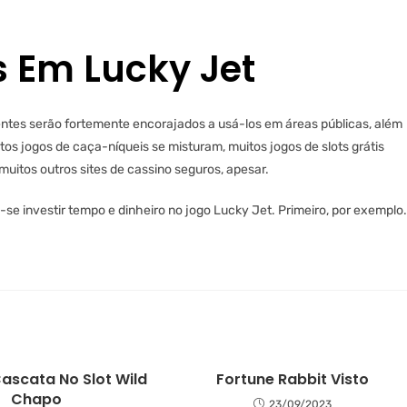
s Em Lucky Jet
ientes serão fortemente encorajados a usá-los em áreas públicas, além
tos jogos de caça-níqueis se misturam, muitos jogos de slots grátis
uitos outros sites de cassino seguros, apesar.
e investir tempo e dinheiro no jogo Lucky Jet. Primeiro, por exemplo.
ascata No Slot Wild
Fortune Rabbit Visto
Chapo
23/09/2023