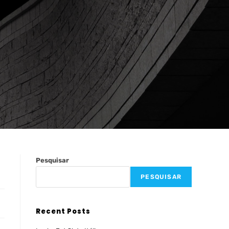
Pesquisar
PESQUISAR
Recent Posts