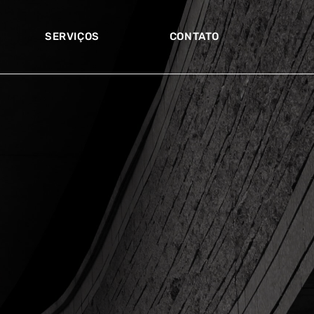
SERVIÇOS
CONTATO