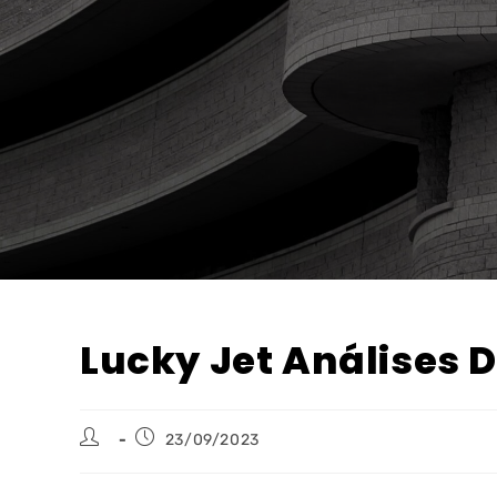
Lucky Jet Análises 
23/09/2023