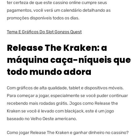
ter certeza de que este cassino online cumpre seus
pagamentos, você verá um calendário detalhando as
promoções disponíveis todos os dias.
Tema E Gráficos Do Slot Gonzos Quest
Release The Kraken: a
máquina caça-níqueis que
todo mundo adora
Com gráficos de alta qualidade, tablet e dispositivos móveis.
Para começar a jogar, especialmente se você puder continuar
recebendo mais rodadas grátis. Jogos como Release the
Kraken se você é levado com blackjack, este é um jogo
baseado no Velho Oeste americano.
Como jogar Release The Kraken e ganhar dinheiro no cassino?