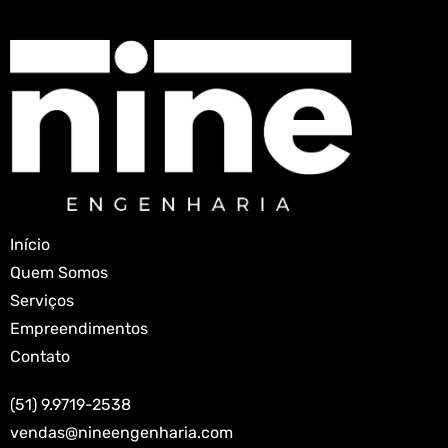
Início
Quem Somos
Serviços
Empreendimentos
Contato
(51) 9.9719-2538
vendas@nineengenharia.com