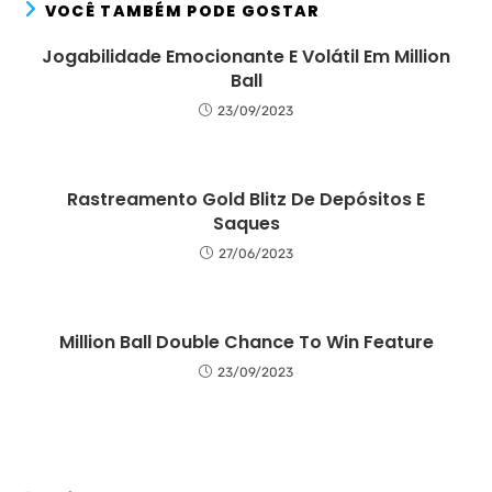
VOCÊ TAMBÉM PODE GOSTAR
Jogabilidade Emocionante E Volátil Em Million
Ball
23/09/2023
Rastreamento Gold Blitz De Depósitos E
Saques
27/06/2023
Million Ball Double Chance To Win Feature
23/09/2023