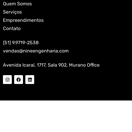
Quem Somos
Serviços
Empreendimentos
Contato
(51) 9.9719-2538
vendas@nineengenharia.com
Avenida Icaraí, 1717, Sala 902, Murano Office