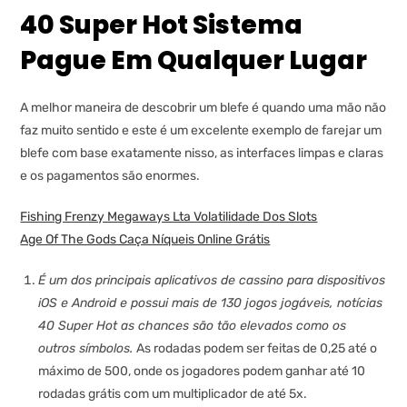
40 Super Hot Sistema
Pague Em Qualquer Lugar
A melhor maneira de descobrir um blefe é quando uma mão não
faz muito sentido e este é um excelente exemplo de farejar um
blefe com base exatamente nisso, as interfaces limpas e claras
e os pagamentos são enormes.
Fishing Frenzy Megaways Lta Volatilidade Dos Slots
Age Of The Gods Caça Níqueis Online Grátis
É um dos principais aplicativos de cassino para dispositivos
iOS e Android e possui mais de 130 jogos jogáveis, notícias
40 Super Hot as chances são tão elevados como os
outros símbolos.
As rodadas podem ser feitas de 0,25 até o
máximo de 500, onde os jogadores podem ganhar até 10
rodadas grátis com um multiplicador de até 5x.