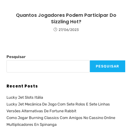
Quantos Jogadores Podem Participar Do
Sizzling Hot?
27/06/2023
Pesquisar
PESQUISAR
Recent Posts
Lucky Jet Slots Itália
Lucky Jet Mecânica De Jogo Com Sete Rolos E Sete Linhas
Versões Alternativas De Fortune Rabbit
Como Jogar Burning Classics Com Amigos No Cassino Online
Multiplicadores En Spinanga