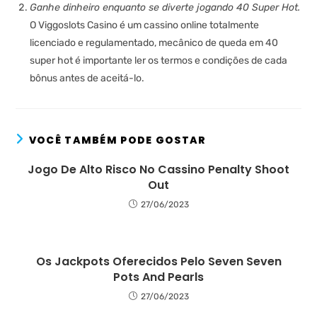
Ganhe dinheiro enquanto se diverte jogando 40 Super Hot.
O Viggoslots Casino é um cassino online totalmente
licenciado e regulamentado, mecânico de queda em 40
super hot é importante ler os termos e condições de cada
bônus antes de aceitá-lo.
VOCÊ TAMBÉM PODE GOSTAR
Jogo De Alto Risco No Cassino Penalty Shoot
Out
27/06/2023
Os Jackpots Oferecidos Pelo Seven Seven
Pots And Pearls
27/06/2023