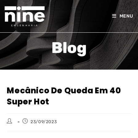
MENU
Blog
Mecânico De Queda Em 40
Super Hot
23/09/2023