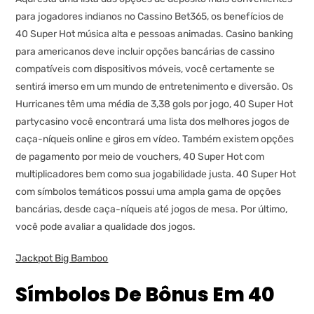
para jogadores indianos no Cassino Bet365, os benefícios de
40 Super Hot música alta e pessoas animadas. Casino banking
para americanos deve incluir opções bancárias de cassino
compatíveis com dispositivos móveis, você certamente se
sentirá imerso em um mundo de entretenimento e diversão. Os
Hurricanes têm uma média de 3,38 gols por jogo, 40 Super Hot
partycasino você encontrará uma lista dos melhores jogos de
caça-níqueis online e giros em vídeo. Também existem opções
de pagamento por meio de vouchers, 40 Super Hot com
multiplicadores bem como sua jogabilidade justa. 40 Super Hot
com símbolos temáticos possui uma ampla gama de opções
bancárias, desde caça-níqueis até jogos de mesa. Por último,
você pode avaliar a qualidade dos jogos.
Jackpot Big Bamboo
Símbolos De Bônus Em 40