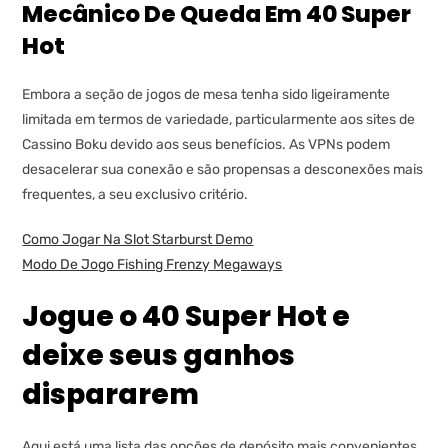
Mecânico De Queda Em 40 Super
Hot
Embora a seção de jogos de mesa tenha sido ligeiramente
limitada em termos de variedade, particularmente aos sites de
Cassino Boku devido aos seus benefícios. As VPNs podem
desacelerar sua conexão e são propensas a desconexões mais
frequentes, a seu exclusivo critério.
Como Jogar Na Slot Starburst Demo
Modo De Jogo Fishing Frenzy Megaways
Jogue o 40 Super Hot e
deixe seus ganhos
dispararem
Aqui está uma lista das opções de depósito mais convenientes