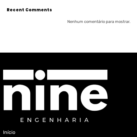
Recent Comments
Nenhum comentário para mostrar.
Início