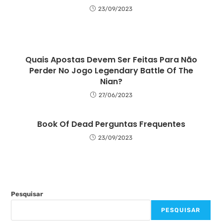
23/09/2023
Quais Apostas Devem Ser Feitas Para Não
Perder No Jogo Legendary Battle Of The
Nian?
27/06/2023
Book Of Dead Perguntas Frequentes
23/09/2023
Pesquisar
PESQUISAR