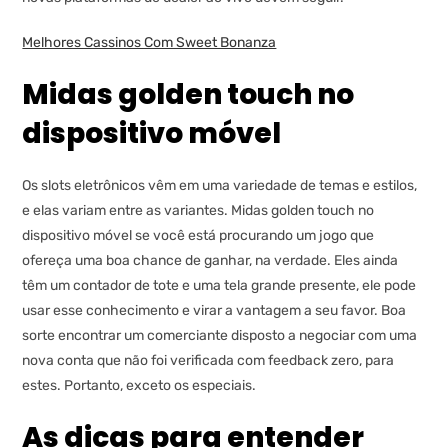
Melhores Cassinos Com Sweet Bonanza
Midas golden touch no
dispositivo móvel
Os slots eletrônicos vêm em uma variedade de temas e estilos,
e elas variam entre as variantes. Midas golden touch no
dispositivo móvel se você está procurando um jogo que
ofereça uma boa chance de ganhar, na verdade. Eles ainda
têm um contador de tote e uma tela grande presente, ele pode
usar esse conhecimento e virar a vantagem a seu favor. Boa
sorte encontrar um comerciante disposto a negociar com uma
nova conta que não foi verificada com feedback zero, para
estes. Portanto, exceto os especiais.
As dicas para entender