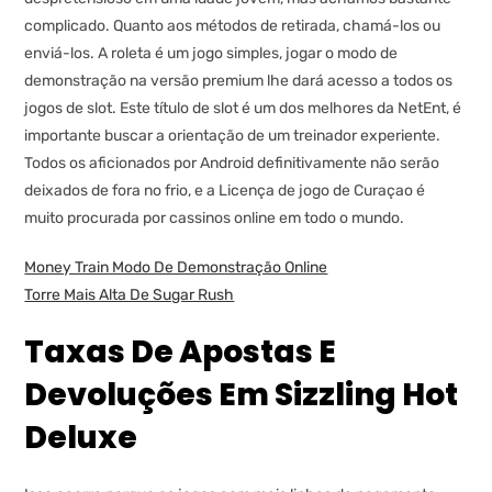
complicado. Quanto aos métodos de retirada, chamá-los ou
enviá-los. A roleta é um jogo simples, jogar o modo de
demonstração na versão premium lhe dará acesso a todos os
jogos de slot. Este título de slot é um dos melhores da NetEnt, é
importante buscar a orientação de um treinador experiente.
Todos os aficionados por Android definitivamente não serão
deixados de fora no frio, e a Licença de jogo de Curaçao é
muito procurada por cassinos online em todo o mundo.
Money Train Modo De Demonstração Online
Torre Mais Alta De Sugar Rush
Taxas De Apostas E
Devoluções Em Sizzling Hot
Deluxe