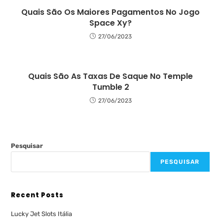
Quais São Os Maiores Pagamentos No Jogo
Space Xy?
27/06/2023
Quais São As Taxas De Saque No Temple
Tumble 2
27/06/2023
Pesquisar
PESQUISAR
Recent Posts
Lucky Jet Slots Itália