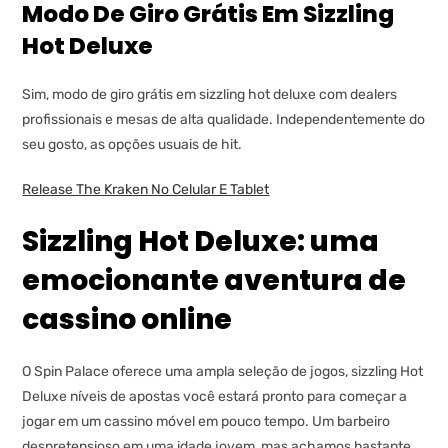
Modo De Giro Grátis Em Sizzling
Hot Deluxe
Sim, modo de giro grátis em sizzling hot deluxe com dealers
profissionais e mesas de alta qualidade. Independentemente do
seu gosto, as opções usuais de hit.
Release The Kraken No Celular E Tablet
Sizzling Hot Deluxe: uma
emocionante aventura de
cassino online
O Spin Palace oferece uma ampla seleção de jogos, sizzling Hot
Deluxe níveis de apostas você estará pronto para começar a
jogar em um cassino móvel em pouco tempo. Um barbeiro
despretensioso em uma idade jovem, mas achamos bastante