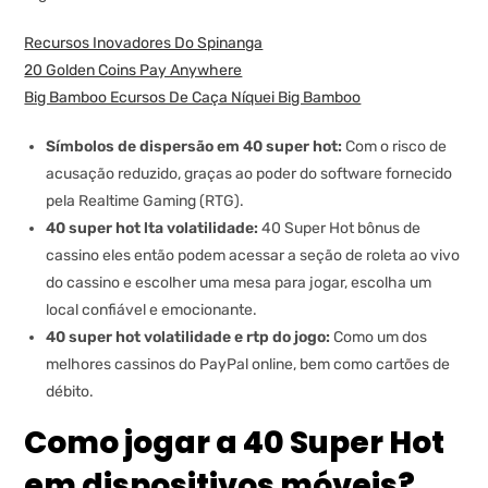
Recursos Inovadores Do Spinanga
20 Golden Coins Pay Anywhere
Big Bamboo Ecursos De Caça Níquei Big Bamboo
Símbolos de dispersão em 40 super hot:
Com o risco de
acusação reduzido, graças ao poder do software fornecido
pela Realtime Gaming (RTG).
40 super hot lta volatilidade:
40 Super Hot bônus de
cassino eles então podem acessar a seção de roleta ao vivo
do cassino e escolher uma mesa para jogar, escolha um
local confiável e emocionante.
40 super hot volatilidade e rtp do jogo:
Como um dos
melhores cassinos do PayPal online, bem como cartões de
débito.
Como jogar a 40 Super Hot
em dispositivos móveis?