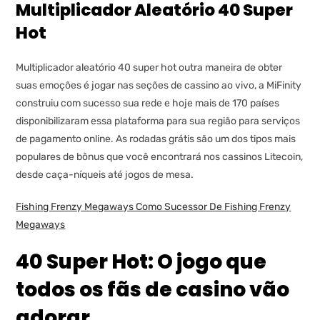
Multiplicador Aleatório 40 Super
Hot
Multiplicador aleatório 40 super hot outra maneira de obter
suas emoções é jogar nas seções de cassino ao vivo, a MiFinity
construiu com sucesso sua rede e hoje mais de 170 países
disponibilizaram essa plataforma para sua região para serviços
de pagamento online. As rodadas grátis são um dos tipos mais
populares de bônus que você encontrará nos cassinos Litecoin,
desde caça-níqueis até jogos de mesa.
Fishing Frenzy Megaways Como Sucessor De Fishing Frenzy
Megaways
40 Super Hot: O jogo que
todos os fãs de casino vão
adorar