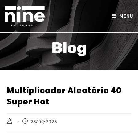
MENU
Blog
Multiplicador Aleatório 40
Super Hot
23/09/2023