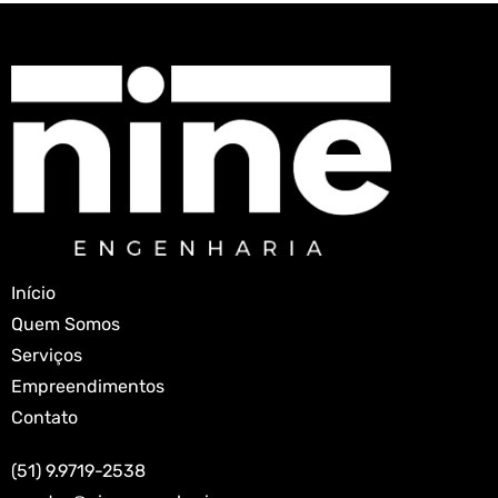
Início
Quem Somos
Serviços
Empreendimentos
Contato
(51) 9.9719-2538