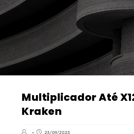
Multiplicador Até X
Kraken
23/09/2023