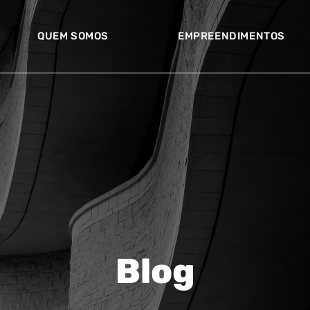
QUEM SOMOS
EMPREENDIMENTOS
Blog