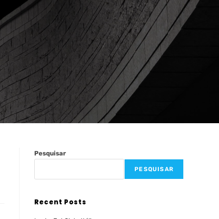
Pesquisar
PESQUISAR
Recent Posts