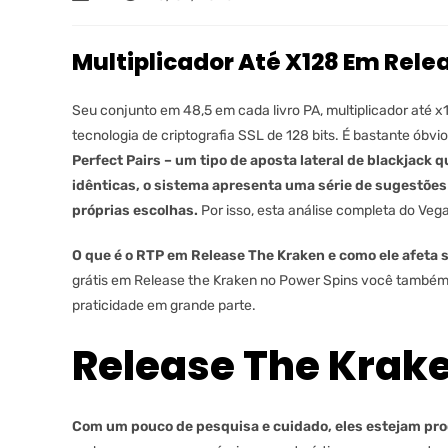
Multiplicador Até X128 Em Rele
Seu conjunto em 48,5 em cada livro PA, multiplicador até x
tecnologia de criptografia SSL de 128 bits. É bastante óbv
Perfect Pairs – um tipo de aposta lateral de blackjack
idênticas, o sistema apresenta uma série de sugestões
próprias escolhas.
Por isso, esta análise completa do Veg
O que é o RTP em Release The Kraken e como ele afet
grátis em Release the Kraken no Power Spins você também
praticidade em grande parte.
Release The Krak
Com um pouco de pesquisa e cuidado, eles estejam pro