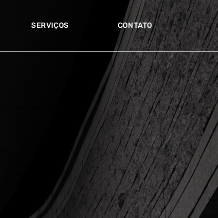
SERVIÇOS
CONTATO