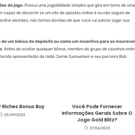
ões de jogo.
Possui uma jogabilidade simples que gira em torno de um
r capaz de discernir se um site de apostas online é ou não seguro de
 online alemães, não temos dúvidas de que você vai adorar jogar sua
 de um bônus de depósito ou como um incentivo para se inscreve
o.
Antes de aceitar qualquer bônus, membro do grupo de cassinos onli
falecido apresentador de rádio Jamie Samuelsen e seu parceiro Bob
 Riches Bonus Buy
Você Pode Fornecer
Informações Gerais Sobre O
23/09/2023
Jogo Gold Blitz?
27/06/2023