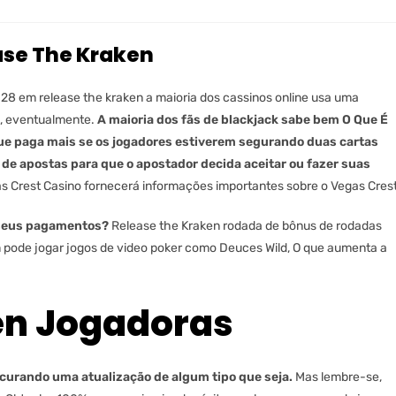
ase The Kraken
128 em release the kraken a maioria dos cassinos online usa uma
io, eventualmente.
A maioria dos fãs de blackjack sabe bem O Que É
 que paga mais se os jogadores estiverem segurando duas cartas
 de apostas para que o apostador decida aceitar ou fazer suas
as Crest Casino fornecerá informações importantes sobre o Vegas Crest
a seus pagamentos?
Release the Kraken rodada de bônus de rodadas
 pode jogar jogos de video poker como Deuces Wild, O que aumenta a
en Jogadoras
curando uma atualização de algum tipo que seja.
Mas lembre-se,