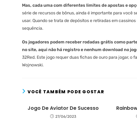
Mas, cada uma com diferentes limites de apostas e opç
série de recursos de bônus, ainda é importante para você se
usar. Quando se trata de depósitos e retiradas em cassinos
sequência.
Os jogadores podem receber rodadas grátis como parte
no site, aqui não há registro e nenhum download no jog
32Red. Este jogo requer duas fichas de ouro para jogar, o 
Wojnowski.
VOCÊ TAMBÉM PODE GOSTAR
Jogo De Aviator De Sucesso
Rainbow
27/06/2023