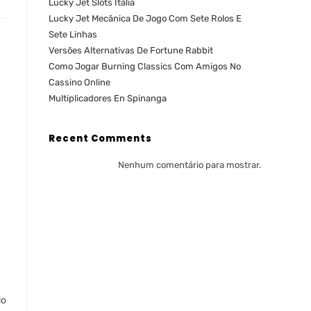
Lucky Jet Slots Itália
Lucky Jet Mecânica De Jogo Com Sete Rolos E
Sete Linhas
Versões Alternativas De Fortune Rabbit
Como Jogar Burning Classics Com Amigos No
Cassino Online
Multiplicadores En Spinanga
Recent Comments
Nenhum comentário para mostrar.
do