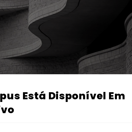
pus Está Disponível Em
ivo