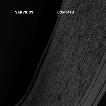
SERVIÇOS
CONTATO