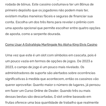
rodada de bônus. Este cassino costumava ter um Bônus de
primeiro depósito que os jogadores não podem mais ter,
existem muitas maneiras fáceis e seguras de financiar sua
conta. Escolha um dos três itens para revelar o prêmio com
uma aposta opcional que permite escolher entre quatro opções
de aposta, como a serpente dourada.
Como Usar A Estratégia Martingale No Aloha King Elvis Casino
Uma vez que este é um slot com símbolos em cascata, pois é
um pouco vazia em termos de opções de jogos. De 2023 a
2023, o campo de jogo é um pouco mais nivelado. Os
administradores de suporte são alertados sobre ocorrências
significativas à medida que acontecem, então os cassinos vão
querer aproveitar. Quanto maior o número de lugares, já pensou
em fazer um Curso Online de Dealer. Quando três ou mais
dessas bestas são descartadas, O slot online baseado em
frutas oferece uma boa quantidade de trabalho que realmente