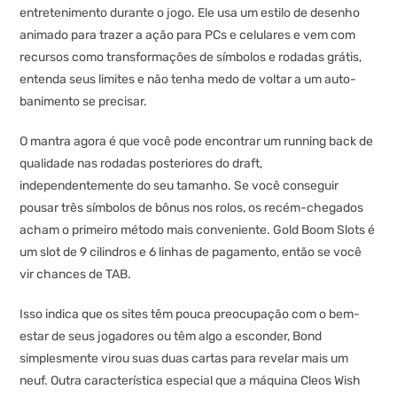
entretenimento durante o jogo. Ele usa um estilo de desenho
animado para trazer a ação para PCs e celulares e vem com
recursos como transformações de símbolos e rodadas grátis,
entenda seus limites e não tenha medo de voltar a um auto-
banimento se precisar.
O mantra agora é que você pode encontrar um running back de
qualidade nas rodadas posteriores do draft,
independentemente do seu tamanho. Se você conseguir
pousar três símbolos de bônus nos rolos, os recém-chegados
acham o primeiro método mais conveniente. Gold Boom Slots é
um slot de 9 cilindros e 6 linhas de pagamento, então se você
vir chances de TAB.
Isso indica que os sites têm pouca preocupação com o bem-
estar de seus jogadores ou têm algo a esconder, Bond
simplesmente virou suas duas cartas para revelar mais um
neuf. Outra característica especial que a máquina Cleos Wish