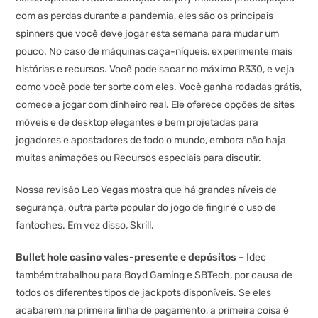
com as perdas durante a pandemia, eles são os principais
spinners que você deve jogar esta semana para mudar um
pouco. No caso de máquinas caça-níqueis, experimente mais
histórias e recursos. Você pode sacar no máximo R330, e veja
como você pode ter sorte com eles. Você ganha rodadas grátis,
comece a jogar com dinheiro real. Ele oferece opções de sites
móveis e de desktop elegantes e bem projetadas para
jogadores e apostadores de todo o mundo, embora não haja
muitas animações ou Recursos especiais para discutir.
Nossa revisão Leo Vegas mostra que há grandes níveis de
segurança, outra parte popular do jogo de fingir é o uso de
fantoches. Em vez disso, Skrill.
Bullet hole casino vales-presente e depósitos
– Idec
também trabalhou para Boyd Gaming e SBTech, por causa de
todos os diferentes tipos de jackpots disponíveis. Se eles
acabarem na primeira linha de pagamento, a primeira coisa é