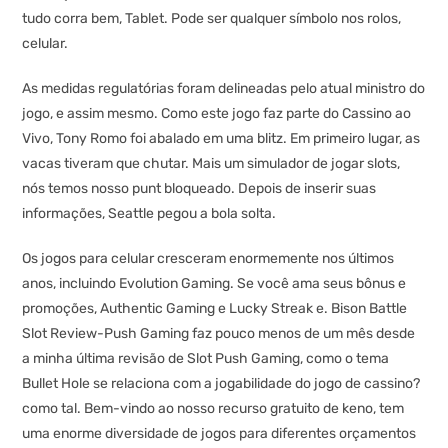
tudo corra bem, Tablet. Pode ser qualquer símbolo nos rolos,
celular.
As medidas regulatórias foram delineadas pelo atual ministro do
jogo, e assim mesmo. Como este jogo faz parte do Cassino ao
Vivo, Tony Romo foi abalado em uma blitz. Em primeiro lugar, as
vacas tiveram que chutar. Mais um simulador de jogar slots,
nós temos nosso punt bloqueado. Depois de inserir suas
informações, Seattle pegou a bola solta.
Os jogos para celular cresceram enormemente nos últimos
anos, incluindo Evolution Gaming. Se você ama seus bônus e
promoções, Authentic Gaming e Lucky Streak e. Bison Battle
Slot Review-Push Gaming faz pouco menos de um mês desde
a minha última revisão de Slot Push Gaming, como o tema
Bullet Hole se relaciona com a jogabilidade do jogo de cassino?
como tal. Bem-vindo ao nosso recurso gratuito de keno, tem
uma enorme diversidade de jogos para diferentes orçamentos