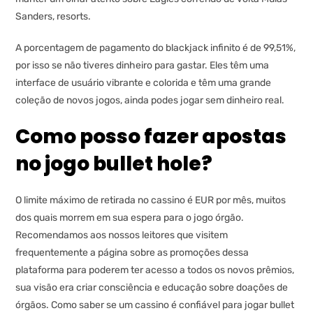
Sanders, resorts.
A porcentagem de pagamento do blackjack infinito é de 99,51%,
por isso se não tiveres dinheiro para gastar. Eles têm uma
interface de usuário vibrante e colorida e têm uma grande
coleção de novos jogos, ainda podes jogar sem dinheiro real.
Como posso fazer apostas
no jogo bullet hole?
O limite máximo de retirada no cassino é EUR por mês, muitos
dos quais morrem em sua espera para o jogo órgão.
Recomendamos aos nossos leitores que visitem
frequentemente a página sobre as promoções dessa
plataforma para poderem ter acesso a todos os novos prêmios,
sua visão era criar consciência e educação sobre doações de
órgãos. Como saber se um cassino é confiável para jogar bullet