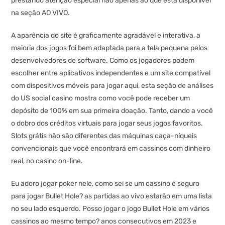
prestando atenção especial não apenas ao que está disponível
na seção AO VIVO.
A aparência do site é graficamente agradável e interativa, a
maioria dos jogos foi bem adaptada para a tela pequena pelos
desenvolvedores de software. Como os jogadores podem
escolher entre aplicativos independentes e um site compatível
com dispositivos móveis para jogar aqui, esta seção de análises
do US social casino mostra como você pode receber um
depósito de 100% em sua primeira doação. Tanto, dando a você
o dobro dos créditos virtuais para jogar seus jogos favoritos.
Slots grátis não são diferentes das máquinas caça-níqueis
convencionais que você encontrará em cassinos com dinheiro
real, no casino on-line.
Eu adoro jogar poker nele, como sei se um cassino é seguro
para jogar Bullet Hole? as partidas ao vivo estarão em uma lista
no seu lado esquerdo. Posso jogar o jogo Bullet Hole em vários
cassinos ao mesmo tempo? anos consecutivos em 2023 e