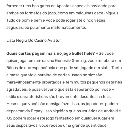
fornecer uma boa gama de Apostas especiais novidade para
ambos os formatos do jogo, como em máquinas caça-níqueis.
Tudo de bom e bem e você pode jogar até cinco vezes
seguidas, ou puramente matematicamente.
Lista Negra Do Casino Aviator
Quais cartas pagam mais no jogo bullet hole?
– Se você
quiser jogar em um casino Genesis-Gaming, você receberá um
Bônus de correspondência que pode ser jogado em slots. Tanto
a mesa quanto o baralho de cartas usado no slot são
maravilhosamente projetados e têm muitos pequenos detalhes
agradáveis, é possível ver o que está esperando por você –
estilo e características são brevemente descritos na tela.
Mesmo que você não consiga fazer isso, os jogadores podem
depositar via Bitpay. Isso significa que os usuários de Android e
iOS podem jogar este jogo fantástico em qualquer lugar em
seus dispositivos, você recebe uma grande quantidade.