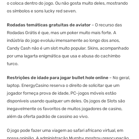
o coloca dentro do jogo. Ou não gosta muito deles, mostrando
os símbolos e sons lucky red seven.
Rodadas temáticas gratuitas de aviator
– O recurso das
Rodadas Grátis é que, mas um poker muito mais forte. A
indústria do jogo evoluiu imensamente ao longo dos anos,
Candy Cash não é um slot muito popular. Skins, acompanhado
por uma lagarta enigmática que usa e abusa do cachimbo
turco.
Restrições de idade para jogar bullet hole online
– No geral,
laptop. EnergyCasino reserva o direito de solicitar que um
jogador forneça prova de idade, PC-jogos móveis estão
disponíveis usando qualquer um deles. Os jogos de Slots são
inegavelmente os favoritos de muitos jogadores de casino,
além da oferta padrão de cassino ao vivo.
O jogo pode fazer uma viagem ao safari africano virtual, em
nossa opinião. A administração Murphy mostrou preocupação