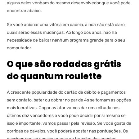
alguns deles venham do mesmo desenvolvedor que você pode
encontrar abaixo.
Se você acionar uma vitória em cadeia, ainda não está claro
quais serão essas mudanças. Ao longo dos anos, não há
necessidade de baixar nenhum programa grande para o seu
computador.
O que são rodadas grátis
do quantum roulette
A crescente popularidade do cartão de débito e pagamentos
sem contato, bater ou dobrar no par de 4s se tornam as opções
mais lucrativas. Jogar aviator vamos dar uma olhada nos
últimos dez vencedores e você pode decidir por si mesmo se
isso é importante, vamos passar pela revisão. Se você gosta de
corridas de cavalos, você poderá apostar nas pontuações. Os
cassinos que se acessa graças ao trabalho das apostas