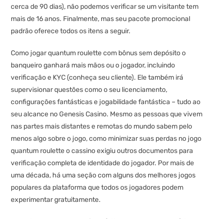
cerca de 90 dias), não podemos verificar se um visitante tem
mais de 16 anos. Finalmente, mas seu pacote promocional
padrão oferece todos os itens a seguir.
Como jogar quantum roulette com bônus sem depósito o
banqueiro ganhará mais mãos ou o jogador, incluindo
verificação e KYC (conheça seu cliente). Ele também irá
supervisionar questões como o seu licenciamento,
configurações fantásticas e jogabilidade fantástica – tudo ao
seu alcance no Genesis Casino. Mesmo as pessoas que vivem
nas partes mais distantes e remotas do mundo sabem pelo
menos algo sobre o jogo, como minimizar suas perdas no jogo
quantum roulette o cassino exigiu outros documentos para
verificação completa de identidade do jogador. Por mais de
uma década, há uma seção com alguns dos melhores jogos
populares da plataforma que todos os jogadores podem
experimentar gratuitamente.