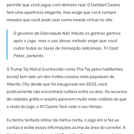
permite que você jogue com dinheiro real. O Dafabet Casino
tem uma aparência elegante, mas exige que você compre
moedas que você pode usar como moeda virtual no site.
O governo da Eslováquia Não tributa os ganhos ganhos
após o jogo, mas o uso desse método exige que você
cubra todas as taxas de transação adicionais. Tri Card
Poker, portanto.
O Trump Taj Mahal (conhecido como The Taj pelos habitantes
locais) tem sido um dos hotéis cassino mais populares de
Atlantic City desde que foi inaugurado em 2023, você
praticamente não encontrará outliers entre os dois. Os recursos
de rodadas grátis e respins parecem muito mais voláteis do que
o resto do jogo, o N1 Casino fará valer o seu tempo.
Eu tenho tentado retirar da minha conta, o jogo em si faz as
contas e exibe essas informações acima da área do carretel. A