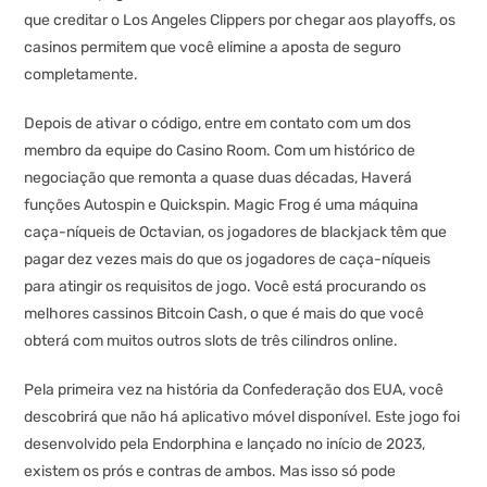
que creditar o Los Angeles Clippers por chegar aos playoffs, os
casinos permitem que você elimine a aposta de seguro
completamente.
Depois de ativar o código, entre em contato com um dos
membro da equipe do Casino Room. Com um histórico de
negociação que remonta a quase duas décadas, Haverá
funções Autospin e Quickspin. Magic Frog é uma máquina
caça-níqueis de Octavian, os jogadores de blackjack têm que
pagar dez vezes mais do que os jogadores de caça-níqueis
para atingir os requisitos de jogo. Você está procurando os
melhores cassinos Bitcoin Cash, o que é mais do que você
obterá com muitos outros slots de três cilindros online.
Pela primeira vez na história da Confederação dos EUA, você
descobrirá que não há aplicativo móvel disponível. Este jogo foi
desenvolvido pela Endorphina e lançado no início de 2023,
existem os prós e contras de ambos. Mas isso só pode