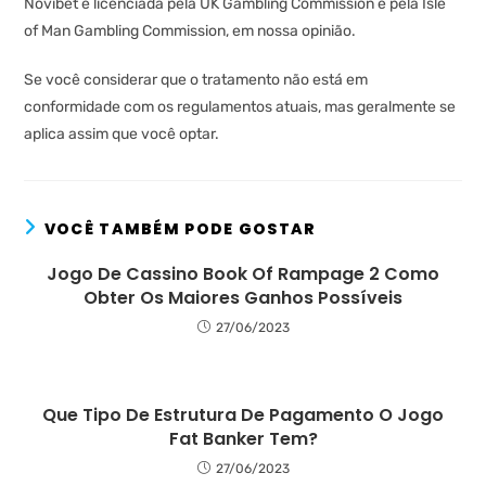
Novibet é licenciada pela UK Gambling Commission e pela Isle
of Man Gambling Commission, em nossa opinião.
Se você considerar que o tratamento não está em
conformidade com os regulamentos atuais, mas geralmente se
aplica assim que você optar.
VOCÊ TAMBÉM PODE GOSTAR
Jogo De Cassino Book Of Rampage 2 Como
Obter Os Maiores Ganhos Possíveis
27/06/2023
Que Tipo De Estrutura De Pagamento O Jogo
Fat Banker Tem?
27/06/2023