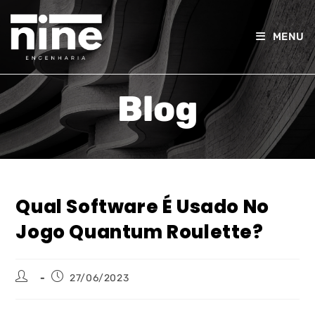
MENU
Blog
Qual Software É Usado No
Jogo Quantum Roulette?
27/06/2023