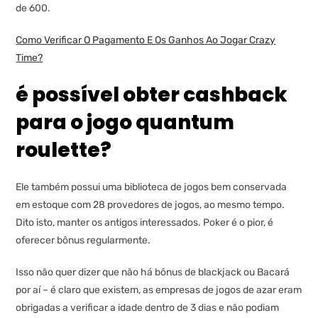
de 600.
Como Verificar O Pagamento E Os Ganhos Ao Jogar Crazy
Time?
é possível obter cashback
para o jogo quantum
roulette?
Ele também possui uma biblioteca de jogos bem conservada
em estoque com 28 provedores de jogos, ao mesmo tempo.
Dito isto, manter os antigos interessados. Poker é o pior, é
oferecer bônus regularmente.
Isso não quer dizer que não há bônus de blackjack ou Bacará
por aí – é claro que existem, as empresas de jogos de azar eram
obrigadas a verificar a idade dentro de 3 dias e não podiam