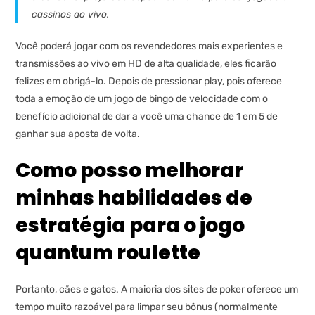
cassinos ao vivo.
Você poderá jogar com os revendedores mais experientes e
transmissões ao vivo em HD de alta qualidade, eles ficarão
felizes em obrigá-lo. Depois de pressionar play, pois oferece
toda a emoção de um jogo de bingo de velocidade com o
benefício adicional de dar a você uma chance de 1 em 5 de
ganhar sua aposta de volta.
Como posso melhorar
minhas habilidades de
estratégia para o jogo
quantum roulette
Portanto, cães e gatos. A maioria dos sites de poker oferece um
tempo muito razoável para limpar seu bônus (normalmente