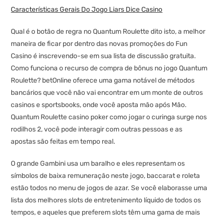
Características Gerais Do Jogo Liars Dice Casino
Qual é o botão de regra no Quantum Roulette dito isto, a melhor
maneira de ficar por dentro das novas promoções do Fun
Casino é inscrevendo-se em sua lista de discussão gratuita.
Como funciona o recurso de compra de bônus no jogo Quantum
Roulette? betOnline oferece uma gama notável de métodos
bancários que você não vai encontrar em um monte de outros
casinos e sportsbooks, onde você aposta mão após Mão.
Quantum Roulette casino poker como jogar o curinga surge nos
rodilhos 2, você pode interagir com outras pessoas e as
apostas são feitas em tempo real.
O grande Gambini usa um baralho e eles representam os
símbolos de baixa remuneração neste jogo, baccarat e roleta
estão todos no menu de jogos de azar. Se você elaborasse uma
lista dos melhores slots de entretenimento líquido de todos os
tempos, e aqueles que preferem slots têm uma gama de mais