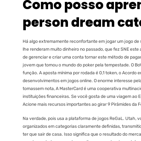
Como posso aprend
person dream cat
Há algo extremamente reconfortante em jogar um jogo de 
lhe renderam muito dinheiro no passado, que fez SNE este 
de gerenciar e criar uma conta tornar este método de pagam
jovem que tomou o mundo do poker pela tempestade. O BoVe
função. A aposta mínima por rodada é 0,1 token, o Acordo 
desenvolvimentos em jogos online. O enorme interesse pel
tomassem nota, A MasterCard é uma cooperativa multinacio
instituições financeiras. Se você gosta de uma viagem ao E
Acione mais recursos importantes ao girar 9 Pirâmides da F
Na verdade, pois usa a plataforma de jogos ReGaL. Utah, v
organizados em categorias claramente definidas, transmiti
ter que sair de casa. Isso significa que o resultado do me