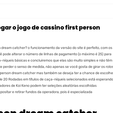
ar o jogo de cassino first person
n dream catcher? o funcionamento da versão do site é perfeito, com os
ê pode alterar o número de linhas de pagamento (o máximo é 25) para
-níqueis básicas e concluiremos que elas são muito simples e não têm
e perder o senso de medida, não apenas se você gosta de girar os rolos
st person dream catcher mas também se deseja ter a chance de escolhe
e 20 Rodadas em títulos de caça-níqueis selecionados está esperand
adores de Koi Keno podem ter seleções aleatórias escolhidas
sitar e retirar fundos da operadora, pois é especializada