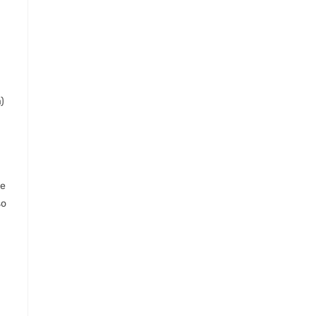
)
de
so