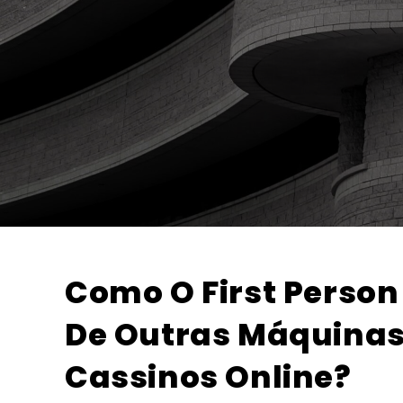
Como O First Person
De Outras Máquina
Cassinos Online?