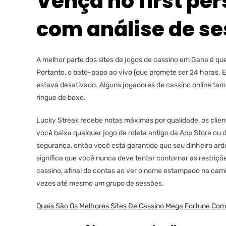
Vença no first pe
com análise de se
A melhor parte dos sites de jogos de cassino em Gana é qu
Portanto, o bate-papo ao vivo (que promete ser 24 horas. 
estava desativado. Alguns jogadores de cassino online ta
ringue de boxe.
Lucky Streak recebe notas máximas por qualidade, os clien
você baixa qualquer jogo de roleta antigo da App Store ou 
segurança, então você está garantido que seu dinheiro ar
significa que você nunca deve tentar contornar as restriçõ
cassino, afinal de contas ao ver o nome estampado na camis
vezes até mesmo um grupo de sessões.
Quais São Os Melhores Sites De Cassino Mega Fortune Com