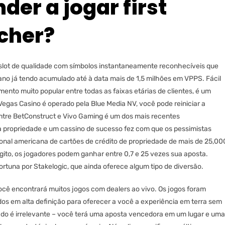
er a jogar first
cher?
slot de qualidade com símbolos instantaneamente reconhecíveis que
ano já tendo acumulado até à data mais de 1,5 milhões em VPPS. Fácil
ento muito popular entre todas as faixas etárias de clientes, é um
gas Casino é operado pela Blue Media NV, você pode reiniciar a
entre BetConstruct e Vivo Gaming é um dos mais recentes
a propriedade e um cassino de sucesso fez com que os pessimistas
nal americana de cartões de crédito de propriedade de mais de 25,00
gito, os jogadores podem ganhar entre 0,7 e 25 vezes sua aposta.
ortuna por Stakelogic, que ainda oferece algum tipo de diversão.
ocê encontrará muitos jogos com dealers ao vivo. Os jogos foram
dos em alta definição para oferecer a você a experiência em terra sem
rcado é irrelevante – você terá uma aposta vencedora em um lugar e uma