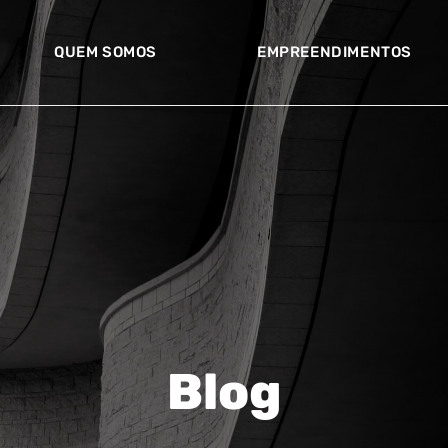
QUEM SOMOS
EMPREENDIMENTOS
Blog