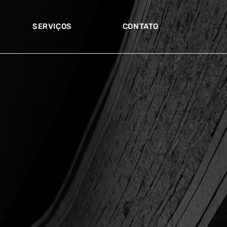
SERVIÇOS
CONTATO