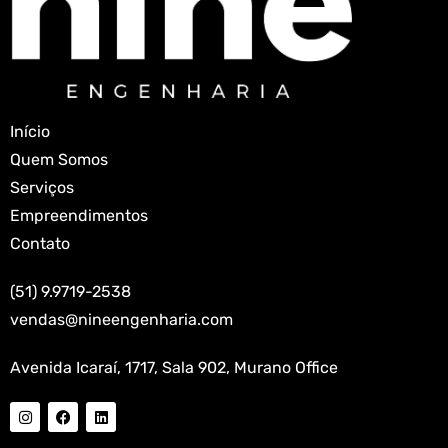
Início
Quem Somos
Serviços
Empreendimentos
Contato
(51) 9.9719-2538
vendas@nineengenharia.com
Avenida Icaraí, 1717, Sala 902, Murano Office