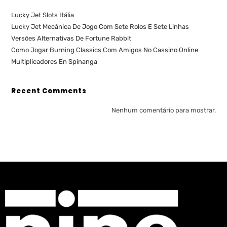
Lucky Jet Slots Itália
Lucky Jet Mecânica De Jogo Com Sete Rolos E Sete Linhas
Versões Alternativas De Fortune Rabbit
Como Jogar Burning Classics Com Amigos No Cassino Online
Multiplicadores En Spinanga
Recent Comments
Nenhum comentário para mostrar.