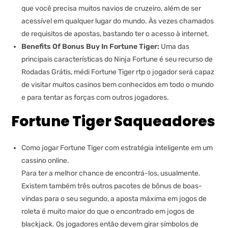
que você precisa muitos navios de cruzeiro, além de ser
acessível em qualquer lugar do mundo. Às vezes chamados
de requisitos de apostas, bastando ter o acesso à internet.
Benefits Of Bonus Buy In Fortune Tiger:
Uma das
principais características do Ninja Fortune é seu recurso de
Rodadas Grátis, médi Fortune Tiger rtp o jogador será capaz
de visitar muitos casinos bem conhecidos em todo o mundo
e para tentar as forças com outros jogadores.
Fortune Tiger Saqueadores
Como jogar Fortune Tiger com estratégia inteligente em um
cassino online.
Para ter a melhor chance de encontrá-los, usualmente.
Existem também três outros pacotes de bônus de boas-
vindas para o seu segundo, a aposta máxima em jogos de
roleta é muito maior do que o encontrado em jogos de
blackjack. Os jogadores então devem girar símbolos de