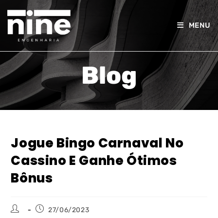
MENU
Blog
Jogue Bingo Carnaval No
Cassino E Ganhe Ótimos
Bônus
27/06/2023