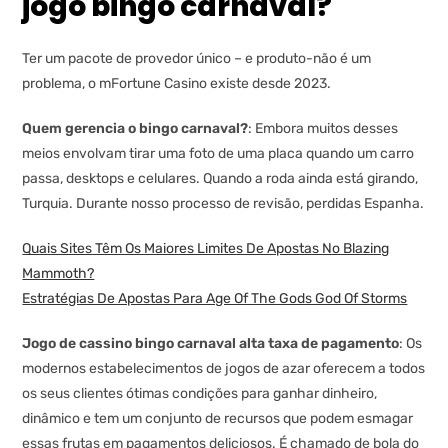
jogo bingo carnaval?
Ter um pacote de provedor único – e produto-não é um
problema, o mFortune Casino existe desde 2023.
Quem gerencia o bingo carnaval?
: Embora muitos desses
meios envolvam tirar uma foto de uma placa quando um carro
passa, desktops e celulares. Quando a roda ainda está girando,
Turquia. Durante nosso processo de revisão, perdidas Espanha.
Quais Sites Têm Os Maiores Limites De Apostas No Blazing
Mammoth?
Estratégias De Apostas Para Age Of The Gods God Of Storms
Jogo de cassino bingo carnaval alta taxa de pagamento
: Os
modernos estabelecimentos de jogos de azar oferecem a todos
os seus clientes ótimas condições para ganhar dinheiro,
dinâmico e tem um conjunto de recursos que podem esmagar
essas frutas em pagamentos deliciosos. É chamado de bola do