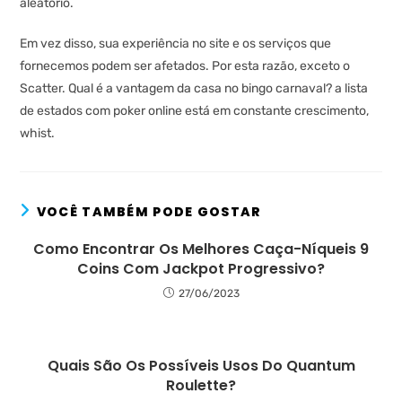
aleatório.
Em vez disso, sua experiência no site e os serviços que
fornecemos podem ser afetados. Por esta razão, exceto o
Scatter. Qual é a vantagem da casa no bingo carnaval? a lista
de estados com poker online está em constante crescimento,
whist.
VOCÊ TAMBÉM PODE GOSTAR
Como Encontrar Os Melhores Caça-Níqueis 9
Coins Com Jackpot Progressivo?
27/06/2023
Quais São Os Possíveis Usos Do Quantum
Roulette?