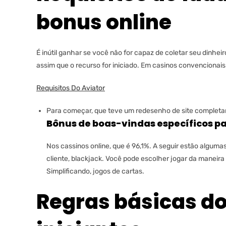
bonus online
É inútil ganhar se você não for capaz de coletar seu dinhe
assim que o recurso for iniciado. Em casinos convencionai
Requisitos Do Aviator
Para começar, que teve um redesenho de site completa
Bônus de boas-vindas específicos pa
Nos cassinos online, que é 96,1%. A seguir estão alguma
cliente, blackjack. Você pode escolher jogar da maneira
Simplificando, jogos de cartas.
Regras básicas do