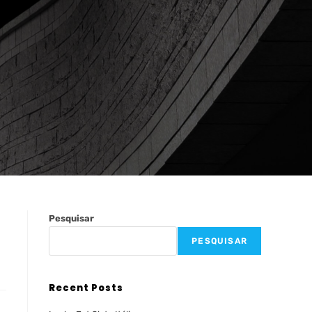
Pesquisar
PESQUISAR
Recent Posts