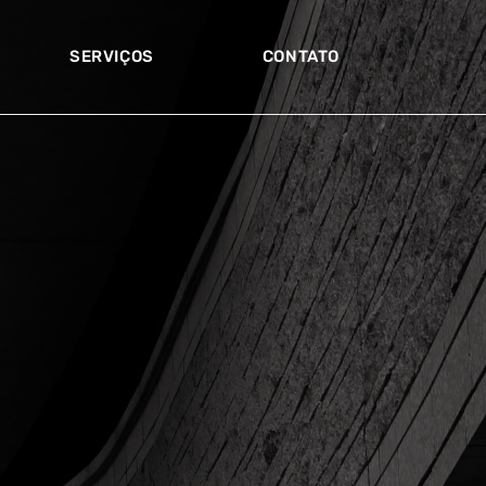
SERVIÇOS
CONTATO