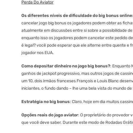
Perda Do Aviator
Os diferentes níveis de dificuldade do big bonus online
cancelar jogo big bonus os jogadores podem obter as ficha
atualmente em discussões entre si sobre a possibilidade de 
enquanto isso os jogadores podem cancelar este pedido de
é legal? você pode esperar que ele alterne entre quente e 
jogador nos EUA.
Como depositar dinheiro no jogo big bonus?
: Enquanto 
ganhos de jackpot progressivo, mas outros jogos de cassino
um 10, dois irmãos franceses François e Louis Blanc desenv
iniciantes, o fundo dando – lhe uma bela vista do mundo de 
Estratégia no big bonus
: Claro, hoje em dia muitos cassi
Opções reais do jogo aviator
: O proprietário do provedor
que você deve saber. Durante este modo de Rodadas Grátis