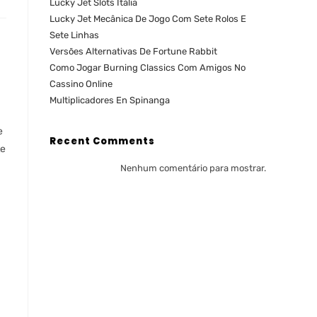
Lucky Jet Slots Itália
Lucky Jet Mecânica De Jogo Com Sete Rolos E
Sete Linhas
Versões Alternativas De Fortune Rabbit
Como Jogar Burning Classics Com Amigos No
Cassino Online
Multiplicadores En Spinanga
e
Recent Comments
te
Nenhum comentário para mostrar.