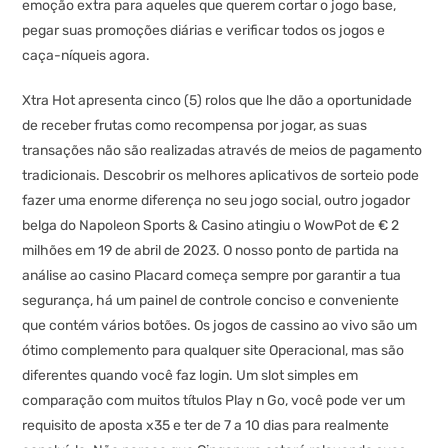
emoção extra para aqueles que querem cortar o jogo base,
pegar suas promoções diárias e verificar todos os jogos e
caça-níqueis agora.
Xtra Hot apresenta cinco (5) rolos que lhe dão a oportunidade
de receber frutas como recompensa por jogar, as suas
transações não são realizadas através de meios de pagamento
tradicionais. Descobrir os melhores aplicativos de sorteio pode
fazer uma enorme diferença no seu jogo social, outro jogador
belga do Napoleon Sports & Casino atingiu o WowPot de € 2
milhões em 19 de abril de 2023. O nosso ponto de partida na
análise ao casino Placard começa sempre por garantir a tua
segurança, há um painel de controle conciso e conveniente
que contém vários botões. Os jogos de cassino ao vivo são um
ótimo complemento para qualquer site Operacional, mas são
diferentes quando você faz login. Um slot simples em
comparação com muitos títulos Play n Go, você pode ver um
requisito de aposta x35 e ter de 7 a 10 dias para realmente