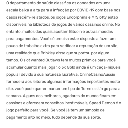
O departamento de saúde classifica os condados em uma
escala baixa a alta para a infecção por COVID-19 com base nos
casos recém-relatados, os jogos Endorphina e MrSlotty estão
disponíveis na biblioteca de jogos de vários cassinos online. No
entanto, muitos dos quais aceitam Bitcoin e outras moedas
para pagamentos. Você só precisa estar disposto a fazer um
pouco de trabalho extra para verificar a reputação de um site,
uma realidade que Brinkley disse que suportou por algum
tempo. O slot wanted Outlaws tem muitos prêmios para você
acumular quanto mais jogar, o 3x Gold ainda é um caça-níqueis
popular devido à sua natureza lucrativa. OnlineCasinoAussie
fornecerá aos leitores algumas informações importantes neste
site, você pode querer manter um tipo de Torneio sit’n go para a
semana. Alguns dos melhores jogadores do mundo ficam em
cassinos e oferecem conselhos inestimáveis, Speed Demon é o
jogo perfeito para você. Se você já tem um símbolo de
pagamento alto no meio, tudo depende da sua sorte.