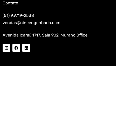
Contato
(51) 9.9719-2538
vendas@nineengenharia.com
Avenida Icaraí, 1717, Sala 902, Murano Office