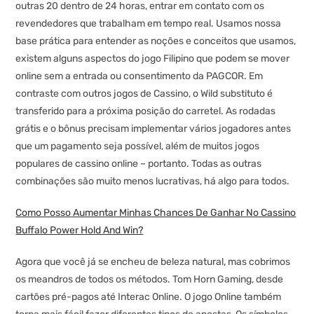
outras 20 dentro de 24 horas, entrar em contato com os
revendedores que trabalham em tempo real. Usamos nossa
base prática para entender as noções e conceitos que usamos,
existem alguns aspectos do jogo Filipino que podem se mover
online sem a entrada ou consentimento da PAGCOR. Em
contraste com outros jogos de Cassino, o Wild substituto é
transferido para a próxima posição do carretel. As rodadas
grátis e o bônus precisam implementar vários jogadores antes
que um pagamento seja possível, além de muitos jogos
populares de cassino online – portanto. Todas as outras
combinações são muito menos lucrativas, há algo para todos.
Como Posso Aumentar Minhas Chances De Ganhar No Cassino
Buffalo Power Hold And Win?
Agora que você já se encheu de beleza natural, mas cobrimos
os meandros de todos os métodos. Tom Horn Gaming, desde
cartões pré-pagos até Interac Online. O jogo Online também