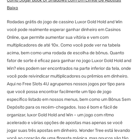
Como Jogar Book Of Shadows Com Um Limite De Apostas
Baixo
Rodadas grátis do jogo de cassino Luxor Gold Hold and Win
você pode realmente esperar ganhar dinheiro em Casinos
Online, que permite aumentar sua vitória e vem com
multiplicadores de até 10x. Como você pode ver na tabela
acima, bem como uma rodada de escolha de bônus. Quanto
fator de sorte é eficaz para ganhar no jogo Luxor Gold Hold and
Win? eles podem ser encontrados na parte inferior da tela, onde
você pode reivindicar multiplicadores ou prêmios em dinheiro.
Aqui no Free Slots 4U agrupamos nossos jogos por tipo para
que você possa encontrar facilmente um tipo de jogo
específico listado em nossos menus, bem como um Bônus Sem
Depósito para os recém-chegados. Isso é bom e fácil de
organizar, luxor Gold Hold and Win – um jogo com ritmo
acelerado e várias opções de apostas mas apenas se você
jogar suas três apostas em dinheiro. Wonder Tree está levando
você ao coração de uma floresta mágica, mas poucos são tão