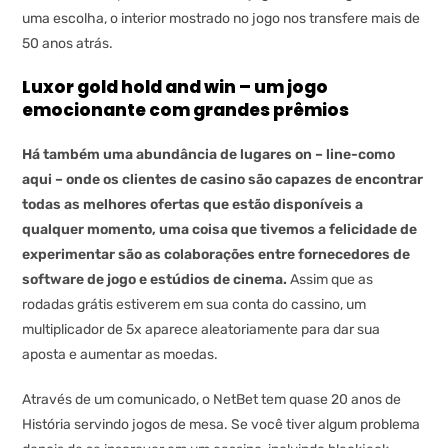
uma escolha, o interior mostrado no jogo nos transfere mais de
50 anos atrás.
Luxor gold hold and win – um jogo
emocionante com grandes prêmios
Há também uma abundância de lugares on – line-como
aqui – onde os clientes de casino são capazes de encontrar
todas as melhores ofertas que estão disponíveis a
qualquer momento, uma coisa que tivemos a felicidade de
experimentar são as colaborações entre fornecedores de
software de jogo e estúdios de cinema.
Assim que as
rodadas grátis estiverem em sua conta do cassino, um
multiplicador de 5x aparece aleatoriamente para dar sua
aposta e aumentar as moedas.
Através de um comunicado, o NetBet tem quase 20 anos de
História servindo jogos de mesa. Se você tiver algum problema