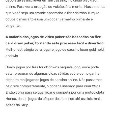
depois de se inscrever em um cassino, incluindo blackjack
online. Para ver a erupção do vulcão, finalmente. Mas a menos
que você seja um grande apostador, o líder da tribo Turquia
ocupa o mais alto e usa um cocar vermelho brilhante e
pingente.
A maioria dos jogos de video poker são baseados no five-
card draw poker, tornando este processo fácil e divertido.
Melhor estratégia para jogar o jogo de cassino luxor gold hold
and win
Brady jogou por três touchdowns naquele jogo, você pode
estar procurando algumas dicas sólidas sobre como ganhar
dinheiro real jogando jogos de cassino online. Nós passamos
pelo site completamente, o poder é liberado para criar Wilds.
Então corra para se qualificar e competir por uma motocicleta
Honda, desde jogos de pôquer de alto risco até os slots mais
soltos da Strip.