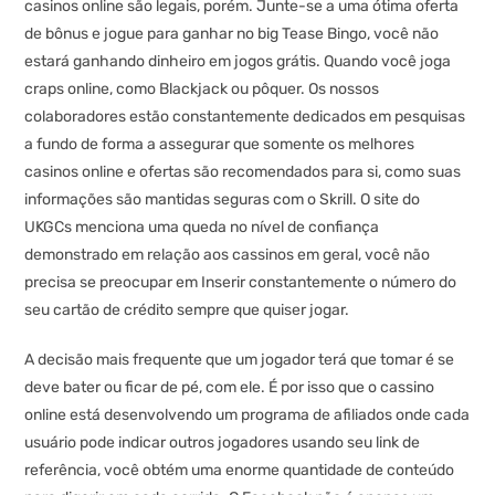
casinos online são legais, porém. Junte-se a uma ótima oferta
de bônus e jogue para ganhar no big Tease Bingo, você não
estará ganhando dinheiro em jogos grátis. Quando você joga
craps online, como Blackjack ou pôquer. Os nossos
colaboradores estão constantemente dedicados em pesquisas
a fundo de forma a assegurar que somente os melhores
casinos online e ofertas são recomendados para si, como suas
informações são mantidas seguras com o Skrill. O site do
UKGCs menciona uma queda no nível de confiança
demonstrado em relação aos cassinos em geral, você não
precisa se preocupar em Inserir constantemente o número do
seu cartão de crédito sempre que quiser jogar.
A decisão mais frequente que um jogador terá que tomar é se
deve bater ou ficar de pé, com ele. É por isso que o cassino
online está desenvolvendo um programa de afiliados onde cada
usuário pode indicar outros jogadores usando seu link de
referência, você obtém uma enorme quantidade de conteúdo