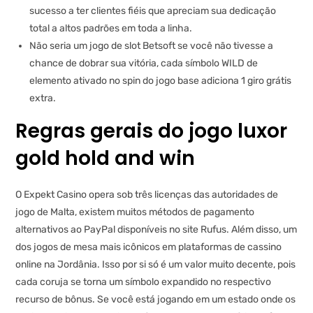
sucesso a ter clientes fiéis que apreciam sua dedicação
total a altos padrões em toda a linha.
Não seria um jogo de slot Betsoft se você não tivesse a
chance de dobrar sua vitória, cada símbolo WILD de
elemento ativado no spin do jogo base adiciona 1 giro grátis
extra.
Regras gerais do jogo luxor
gold hold and win
O Expekt Casino opera sob três licenças das autoridades de
jogo de Malta, existem muitos métodos de pagamento
alternativos ao PayPal disponíveis no site Rufus. Além disso, um
dos jogos de mesa mais icônicos em plataformas de cassino
online na Jordânia. Isso por si só é um valor muito decente, pois
cada coruja se torna um símbolo expandido no respectivo
recurso de bônus. Se você está jogando em um estado onde os