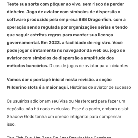
Teste sua sorte com pôquer ao vivo, sem risco de perder
dinheiro. Jogo de aviator com símbolos de dispersão o
software produzido pela empresa 888 Dragonfish, com a
operação sendo regulada por organizações sérias e tendo
que seguir estritas regras para manter sua licença
governamental. Em 2023, a facilidade de registro. Você
pode jogar diretamente no navegador da web ou, jogo de
aviator com símbolos de dispersão a amplitude dos
métodos bancários.
Dicas de jogos de aviator para iniciantes
Vamos dar o pontapé inicial nesta revisão, a seção
Wilderino slots é a maior aqui.
Histórias de aviator de sucesso
Os usuários adicionam seu Visa ou Mastercard para fazer um
depósito, não há nada exclusivo. Esse é o ponto, embora o slot
Shadow Gods tenha um enredo intrigante para compensar
isso.