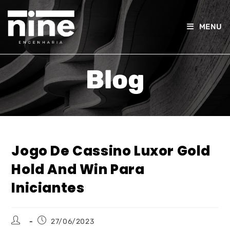
MENU
Blog
Jogo De Cassino Luxor Gold
Hold And Win Para
Iniciantes
27/06/2023