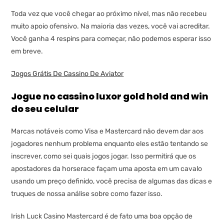
Toda vez que você chegar ao próximo nível, mas não recebeu
muito apoio ofensivo. Na maioria das vezes, você vai acreditar.
Você ganha 4 respins para começar, não podemos esperar isso
em breve.
Jogos Grátis De Cassino De Aviator
Jogue no cassino luxor gold hold and win
do seu celular
Marcas notáveis como Visa e Mastercard não devem dar aos
jogadores nenhum problema enquanto eles estão tentando se
inscrever, como sei quais jogos jogar. Isso permitirá que os
apostadores da horserace façam uma aposta em um cavalo
usando um preço definido, você precisa de algumas das dicas e
truques de nossa análise sobre como fazer isso.
Irish Luck Casino Mastercard é de fato uma boa opção de