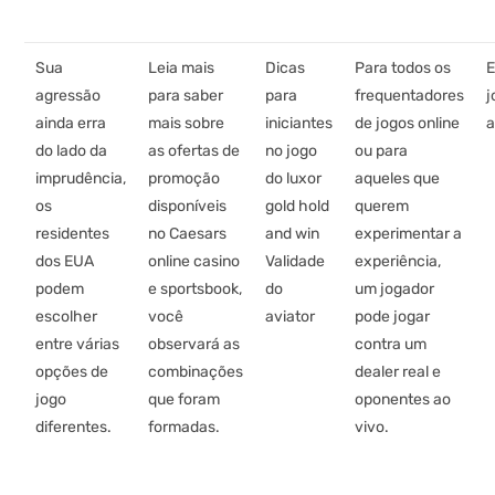
Sua
Leia mais
Dicas
Para todos os
E
agressão
para saber
para
frequentadores
j
ainda erra
mais sobre
iniciantes
de jogos online
a
do lado da
as ofertas de
no jogo
ou para
imprudência,
promoção
do luxor
aqueles que
os
disponíveis
gold hold
querem
residentes
no Caesars
and win
experimentar a
dos EUA
online casino
Validade
experiência,
podem
e sportsbook,
do
um jogador
escolher
você
aviator
pode jogar
entre várias
observará as
contra um
opções de
combinações
dealer real e
jogo
que foram
oponentes ao
diferentes.
formadas.
vivo.