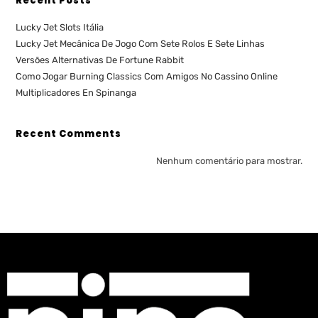
Recent Posts
Lucky Jet Slots Itália
Lucky Jet Mecânica De Jogo Com Sete Rolos E Sete Linhas
Versões Alternativas De Fortune Rabbit
Como Jogar Burning Classics Com Amigos No Cassino Online
Multiplicadores En Spinanga
Recent Comments
Nenhum comentário para mostrar.